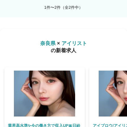
1件〜2件（全2件中）
奈良県
×
アイリスト
の新着求人
業界高水準✨今の働き方で収入UP🎀日給
アイブロウ/アイリ