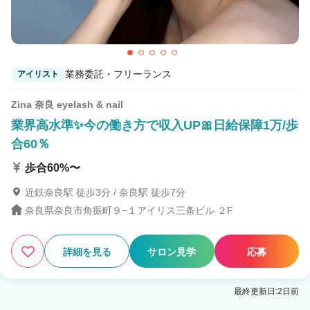
業務委託・フリーランス
アイリスト
Zina 奈良 eyelash & nail
業界高水準✨今の働き方で収入UP🎀日給保障1万/歩
合60％
歩合60%〜
近鉄奈良駅 徒歩3分 / 奈良駅 徒歩7分
奈良県奈良市角振町９−１アイリス三条ビル ２F
詳細を見る
サロン見学
応募
最終更新日:2日前