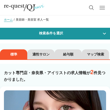
ホーム
美容師・美容室 求人一覧
検索条件を選択
勤務地
標準
適性サロン
給与順
マップ検索
2
沿線・駅を選択
市区町村を選択
カット専門店・奈良県・アイリストの求人情報が
件見つ
かりました。
職種・
技能ランク
美容師スタイリスト
美容師アシスタント