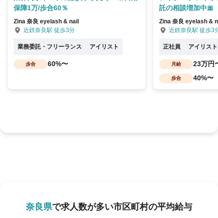
保障1万/歩合60％
託の相談増加中🎀
Zina 奈良 eyelash & nail
Zina 奈良 eyelash & n
近鉄奈良駅 徒歩3分
近鉄奈良駅 徒歩3
業務委託・フリーランス
アイリスト
正社員
アイリスト
60%〜
23万円
歩合
月給
40%〜
歩合
奈良県
で求人数が多い市区町村の平均給与