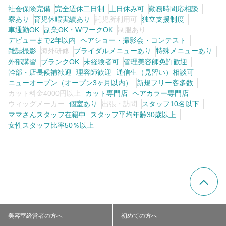
社会保険完備
完全週休二日制
土日休み可
勤務時間応相談
寮あり
育児休暇実績あり
託児所利用可
独立支援制度
車通勤OK
副業OK・WワークOK
制服あり
デビューまで2年以内
ヘアショー・撮影会・コンテスト
雑誌撮影
海外研修
ブライダルメニューあり
特殊メニューあり
外部講習
ブランクOK
未経験者可
管理美容師免許歓迎
幹部・店長候補歓迎
理容師歓迎
通信生（見習い）相談可
ニューオープン（オープン3ヶ月以内）
新規フリー客多数
カット料金4000円以上
カット専門店
ヘアカラー専門店
ウィッグメーカー
個室あり
出張・訪問
スタッフ10名以下
ママさんスタッフ在籍中
スタッフ平均年齢30歳以上
女性スタッフ比率50％以上
美容室経営者の方へ
初めての方へ