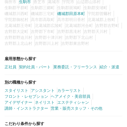
御所市
生駒市
香芝市
葛城市
宇陀市
山辺郡山添村
生駒郡平群町
生駒郡三郷町
生駒郡斑鳩町
生駒郡安堵町
磯城郡川西町
磯城郡三宅町
磯城郡田原本町
宇陀郡曽爾村
宇陀郡御杖村
高市郡高取町
高市郡明日香村
北葛城郡上牧町
北葛城郡王寺町
北葛城郡広陵町
北葛城郡河合町
吉野郡吉野町
吉野郡大淀町
吉野郡下市町
吉野郡黒滝村
吉野郡天川村
吉野郡野迫川村
吉野郡十津川村
吉野郡下北山村
吉野郡上北山村
吉野郡川上村
吉野郡東吉野村
雇用形態から探す
正社員
契約社員・パート
業務委託・フリーランス
紹介・派遣
別の職種から探す
スタイリスト
アシスタント
カラーリスト
フロント・レセプション
ヘアメイク・美容部員
アイデザイナー
ネイリスト
エステティシャン
講師・インストラクター
営業・販売スタッフ・その他
こだわり条件から探す