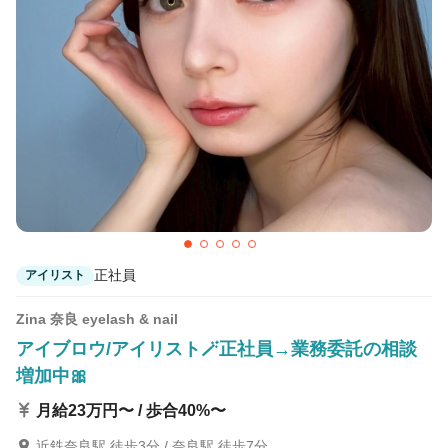
カラーリスト
フロント・レセプション
ヘアメイク・美容部員
アイリスト
ネイリスト
エステティシャン
講師・インストラクター
営業・販売スタッフ・その他
雇用形態
正社員
契約社員・パート
正社員
アイリスト
業務委託・フリーランス
紹介・派遣
Zina 奈良 eyelash & nail
詳細条件
アイブロウ/アイリスト🪄正社員→業務委託の相談
増加中🎀
カット専門店
月給23万円〜 / 歩合40%〜
詳細条件を変更
近鉄奈良駅 徒歩3分 / 奈良駅 徒歩7分