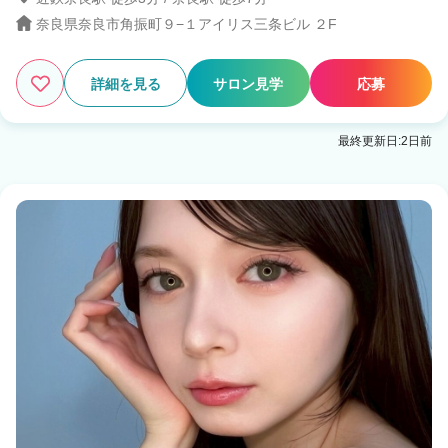
奈良県奈良市角振町９−１アイリス三条ビル ２F
2
この条件の求人数
件
検索する
詳細を見る
サロン見学
応募
最終更新日:2日前