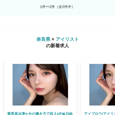
1件〜2件（全2件中）
奈良県
×
アイリスト
の新着求人
業界高水準✨今の働き方で収入UP🎀日給
アイブロウ/アイリ