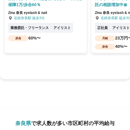
保障1万/歩合60％
託の相談増加中🎀
Zina 奈良 eyelash & nail
Zina 奈良 eyelash & n
近鉄奈良駅 徒歩3分
近鉄奈良駅 徒歩3
業務委託・フリーランス
アイリスト
正社員
アイリスト
60%〜
23万円
歩合
月給
40%〜
歩合
奈良県
で求人数が多い市区町村の平均給与