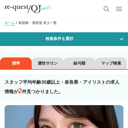
ホーム
美容師・美容室 求人一覧
検索条件を選択
勤務地
標準
適性サロン
給与順
マップ検索
スタッフ平均年齢30歳以上・奈良県・アイリストの求人
沿線・駅を選択
市区町村を選択
2
情報が
件見つかりました。
職種・
技能ランク
美容師スタイリスト
美容師アシスタント