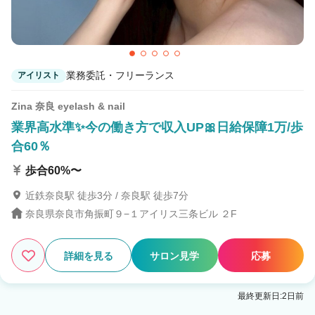
業務委託・フリーランス
アイリスト
Zina 奈良 eyelash & nail
業界高水準✨今の働き方で収入UP🎀日給保障1万/歩
合60％
歩合60%〜
近鉄奈良駅 徒歩3分 / 奈良駅 徒歩7分
奈良県奈良市角振町９−１アイリス三条ビル ２F
詳細を見る
サロン見学
応募
最終更新日:2日前