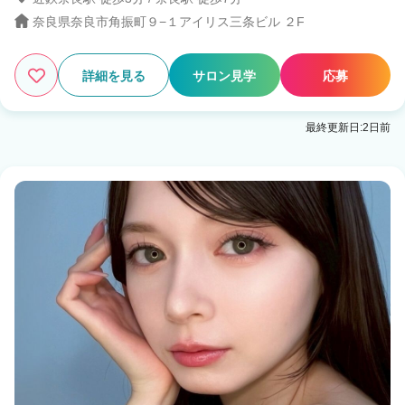
奈良県奈良市角振町９−１アイリス三条ビル ２F
2
この条件の求人数
件
検索する
詳細を見る
サロン見学
応募
最終更新日:2日前