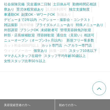
社会保険完備
完全週休二日制
土日休み可
勤務時間応相談
寮あり
育児休暇実績あり
託児所利用可
独立支援制度
車通勤OK
副業OK・WワークOK
制服あり
デビューまで2年以内
ヘアショー・撮影会・コンテスト
雑誌撮影
海外研修
ブライダルメニューあり
特殊メニューあり
外部講習
ブランクOK
未経験者可
管理美容師免許歓迎
幹部・店長候補歓迎
理容師歓迎
通信生（見習い）相談可
ニューオープン（オープン3ヶ月以内）
新規フリー客多数
カット料金4000円以上
カット専門店
ヘアカラー専門店
ウィッグメーカー
個室あり
出張・訪問
スタッフ10名以下
ママさんスタッフ在籍中
スタッフ平均年齢30歳以上
女性スタッフ比率50％以上
美容室経営者の方へ
初めての方へ