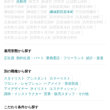
御所市
生駒市
香芝市
葛城市
宇陀市
山辺郡山添村
生駒郡平群町
生駒郡三郷町
生駒郡斑鳩町
生駒郡安堵町
磯城郡川西町
磯城郡三宅町
磯城郡田原本町
宇陀郡曽爾村
宇陀郡御杖村
高市郡高取町
高市郡明日香村
北葛城郡上牧町
北葛城郡王寺町
北葛城郡広陵町
北葛城郡河合町
吉野郡吉野町
吉野郡大淀町
吉野郡下市町
吉野郡黒滝村
吉野郡天川村
吉野郡野迫川村
吉野郡十津川村
吉野郡下北山村
吉野郡上北山村
吉野郡川上村
吉野郡東吉野村
雇用形態から探す
正社員
契約社員・パート
業務委託・フリーランス
紹介・派遣
別の職種から探す
スタイリスト
アシスタント
カラーリスト
フロント・レセプション
ヘアメイク・美容部員
アイデザイナー
ネイリスト
エステティシャン
講師・インストラクター
営業・販売スタッフ・その他
こだわり条件から探す