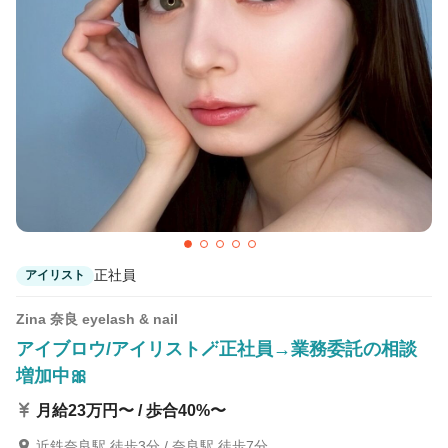
カラーリスト
フロント・レセプション
ヘアメイク・美容部員
アイリスト
ネイリスト
エステティシャン
講師・インストラクター
営業・販売スタッフ・その他
雇用形態
正社員
契約社員・パート
正社員
アイリスト
業務委託・フリーランス
紹介・派遣
Zina 奈良 eyelash & nail
詳細条件
アイブロウ/アイリスト🪄正社員→業務委託の相談
増加中🎀
スタッフ平均年齢30歳以上
月給23万円〜 / 歩合40%〜
詳細条件を変更
近鉄奈良駅 徒歩3分 / 奈良駅 徒歩7分