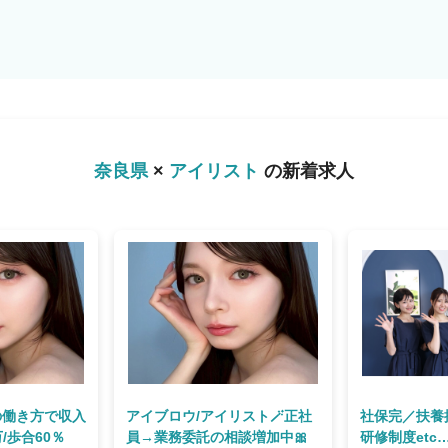
奈良県
×
アイリスト
の新着求人
の働き方で収入
アイブロウ/アイリスト🪄正社
社保完／扶養
万/歩合60％
員→業務委託の相談増加中🎀
研修制度et