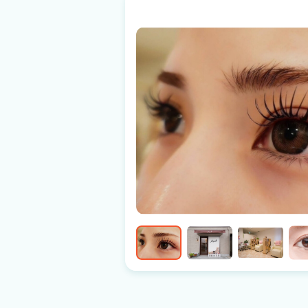
スキルを持ったアイリストに成長できます！ ✔️女性が長く活躍できる会社 Blancはほ
ぼ女性スタッフで占めており、ターニングポ
度が高い会社です。 キャリアを中断したり諦
支援制度を積極的に活用して頂き、子育てや
します。 ✔️産休・育休からの復帰多数 女性が多数活躍する企業だからこそ、ワーキン
グマザーが働きやすい環境を大切にしていま
ベントを在職中に迎えても、安心して休暇に入
抱える不安を解消し、復職後もご活躍いただ