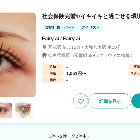
イントとも言える結婚・出産等への理解
社会保険完備✨イキイキと過ごせる環
める必要はありません。 相談しながら、
家庭と両立しながら働くことをサポート
契約社員・パート
アイリスト
す。出産や育児といった女性のライフイ
Fairy ai / Fairy ai
ることが可能です。 また、復職の際に
ける職場をご用意しています。
耳成駅 徒歩15分 / 大和八木駅 車10分
奈良県橿原市常盤町599-1クラヴィエ植善2
-
月給
客単
1,051円〜
時給
スタッ
-
歩合
詳細を見る
1件〜2件（全2件中）