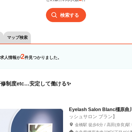
検索する
マップ検索
2
求人情報が
件見つかりました。
修制度etc…安定して働ける✨
Eyelash Salon Blanc橿原曲
ッシュサロン ブラン】
金橋駅 徒歩6分 / 高田(奈良)駅