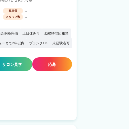
番地の１２F北号室
-
客単価
-
スタッフ数
社会保険完備
土日休み可
勤務時間応相談
ューまで2年以内
ブランクOK
未経験者可
サロン見学
応募