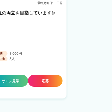
最終更新日:13日前
境の両立を目指しています✨
8,000円
価
8人
フ数
サロン見学
応募