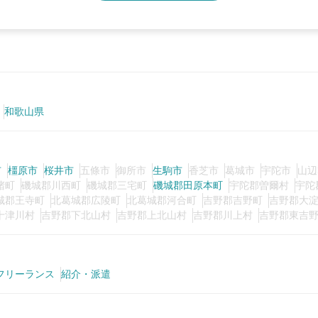
和歌山県
市
橿原市
桜井市
五條市
御所市
生駒市
香芝市
葛城市
宇陀市
山辺
堵町
磯城郡川西町
磯城郡三宅町
磯城郡田原本町
宇陀郡曽爾村
宇陀
城郡王寺町
北葛城郡広陵町
北葛城郡河合町
吉野郡吉野町
吉野郡大
十津川村
吉野郡下北山村
吉野郡上北山村
吉野郡川上村
吉野郡東吉
フリーランス
紹介・派遣