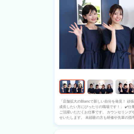
「店舗拡大のBlancで新しい自分を発見！ 
成長したい方にぴったりの職場です！」 ✔️仕事内容 アイリスト/アイデザイナーとして
ご活躍いただくお仕事です。 カウンセリング
せいたします。 未経験の方も研修や先輩の指
で、ご安心ください。 社保完備なので、フル
オススメです。 ✔️全くの未経験者の方も大歓迎！ 入社後はBlanc独自の育成カリキュ
ラムに基づき、集合OFFJT研修もサロンOJ