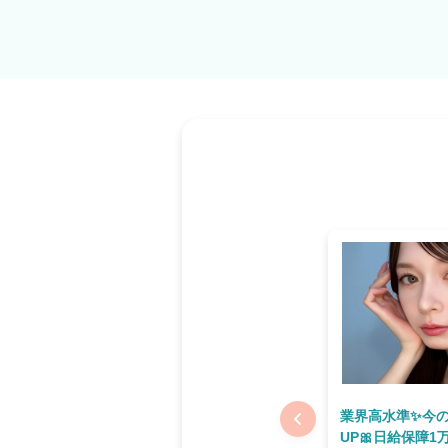
業界高水準✨今
UP🎀日給保障1