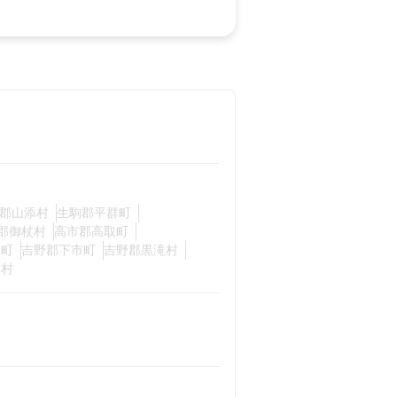
郡山添村
生駒郡平群町
郡御杖村
高市郡高取町
淀町
吉野郡下市町
吉野郡黒滝村
野村