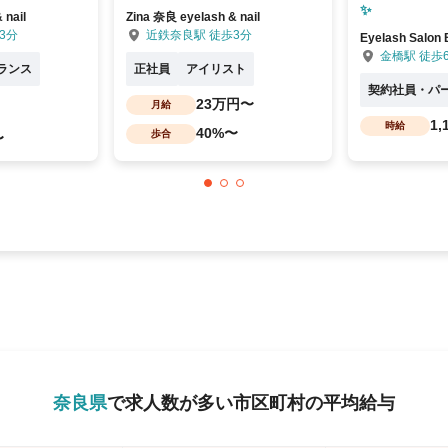
✨
 nail
Zina 奈良 eyelash & nail
3分
近鉄奈良駅 徒歩3分
Eyelash Sal
金橋駅 徒歩
ランス
正社員
アイリスト
契約社員・パ
23万円〜
月給
1
時給
40%〜
歩合
〜
奈良県
で求人数が多い市区町村の平均給与