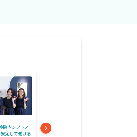
控除内シフト／
社会保険完備✨イキイキと過ご
社会保険
c…安定して働ける
せる環境の両立を目指してい
せる環境