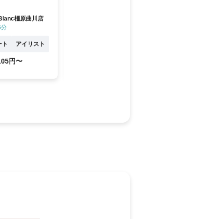
ます✨
ます✨
on Blanc橿原曲川店
Fairy ai
Fairy ai
6分
耳成駅 徒歩15分
耳成駅 
ート
アイリスト
正社員
アイリスト
契約社員・
,105円〜
20.1万円〜
月給
時給