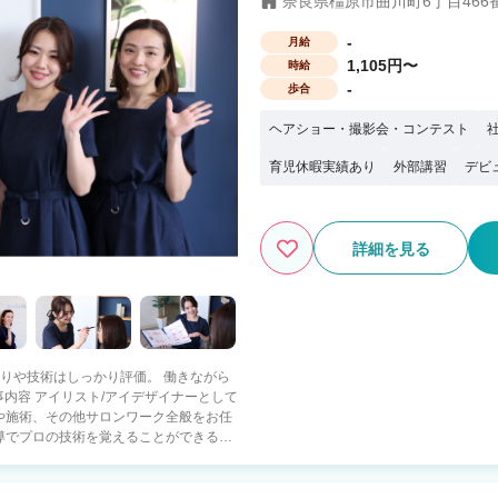
奈良県橿原市曲川町6丁目466
-
月給
1,105円〜
時給
-
歩合
ヘアショー・撮影会・コンテスト
育児休暇実績あり
外部講習
デビ
詳細を見る
頑張りや技術はしっかり評価。 働きながら
や施術、その他サロンワーク全般をお任
導でプロの技術を覚えることができるの
タイムパートでしっかり働きたい方にも
T研修がありますので、どんな方でも高い