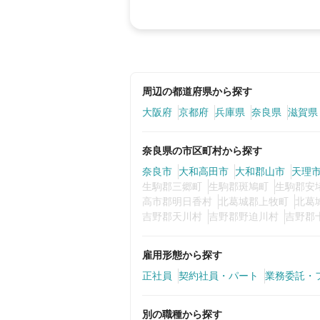
周辺の都道府県から探す
大阪府
京都府
兵庫県
奈良県
滋賀県
奈良県の市区町村から探す
奈良市
大和高田市
大和郡山市
天理
生駒郡三郷町
生駒郡斑鳩町
生駒郡安
高市郡明日香村
北葛城郡上牧町
北葛
吉野郡天川村
吉野郡野迫川村
吉野郡
雇用形態から探す
正社員
契約社員・パート
業務委託・
別の職種から探す