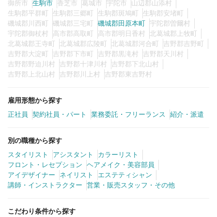
御所市
生駒市
香芝市
葛城市
宇陀市
山辺郡山添村
生駒郡平群町
生駒郡三郷町
生駒郡斑鳩町
生駒郡安堵町
磯城郡川西町
磯城郡三宅町
磯城郡田原本町
宇陀郡曽爾村
宇陀郡御杖村
高市郡高取町
高市郡明日香村
北葛城郡上牧町
北葛城郡王寺町
北葛城郡広陵町
北葛城郡河合町
吉野郡吉野町
吉野郡大淀町
吉野郡下市町
吉野郡黒滝村
吉野郡天川村
吉野郡野迫川村
吉野郡十津川村
吉野郡下北山村
吉野郡上北山村
吉野郡川上村
吉野郡東吉野村
雇用形態から探す
正社員
契約社員・パート
業務委託・フリーランス
紹介・派遣
別の職種から探す
スタイリスト
アシスタント
カラーリスト
フロント・レセプション
ヘアメイク・美容部員
アイデザイナー
ネイリスト
エステティシャン
講師・インストラクター
営業・販売スタッフ・その他
こだわり条件から探す