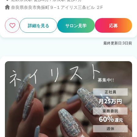
奈良県奈良市角振町９−１アイリス三条ビル ２F
2
この条件の求人数
件
検索する
詳細を見る
サロン見学
応募
最終更新日:3日前