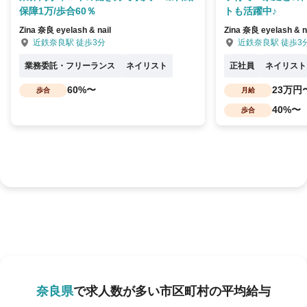
保障1万/歩合60％
トも活躍中♪
Zina 奈良 eyelash & nail
Zina 奈良 eyelash & n
近鉄奈良駅 徒歩3分
近鉄奈良駅 徒歩3
業務委託・フリーランス
ネイリスト
正社員
ネイリスト
60%〜
23万円
歩合
月給
40%〜
歩合
奈良県
で求人数が多い市区町村の平均給与