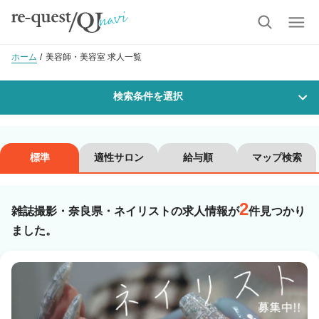
ホーム
美容師・美容室 求人一覧
検索条件を選択
勤務地
標準
適性サロン
給与順
マップ検索
2
沿線・駅を選択
市区町村を選択
雑誌撮影・奈良県・ネイリストの求人情報が
件見つかり
ました。
職種・
技能ランク
美容師スタイリスト
美容師アシスタント