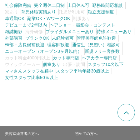
社会保険完備
完全週休二日制
土日休み可
勤務時間応相談
寮あり
育児休暇実績あり
託児所利用可
独立支援制度
車通勤OK
副業OK・WワークOK
制服あり
デビューまで2年以内
ヘアショー・撮影会・コンテスト
雑誌撮影
海外研修
ブライダルメニューあり
特殊メニューあり
外部講習
ブランクOK
未経験者可
管理美容師免許歓迎
幹部・店長候補歓迎
理容師歓迎
通信生（見習い）相談可
ニューオープン（オープン3ヶ月以内）
新規フリー客多数
カット料金4000円以上
カット専門店
ヘアカラー専門店
ウィッグメーカー
個室あり
出張・訪問
スタッフ10名以下
ママさんスタッフ在籍中
スタッフ平均年齢30歳以上
女性スタッフ比率50％以上
美容室経営者の方へ
初めての方へ