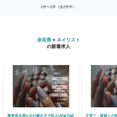
1件〜2件（全2件中）
奈良県
×
ネイリスト
の新着求人
業界高水準✨今の働き方で収入UP🎀日給
子育て・家庭との両