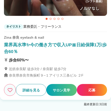
業務委託・フリーランス
ネイリスト
Zina 奈良 eyelash & nail
業界高水準✨今の働き方で収入UP🎀日給保障1万/歩
合60％
歩合60%〜
近鉄奈良駅 徒歩3分 / 奈良駅 徒歩7分
奈良県奈良市角振町９−１アイリス三条ビル ２F
詳細を見る
サロン見学
応募
最終更新日:3日前