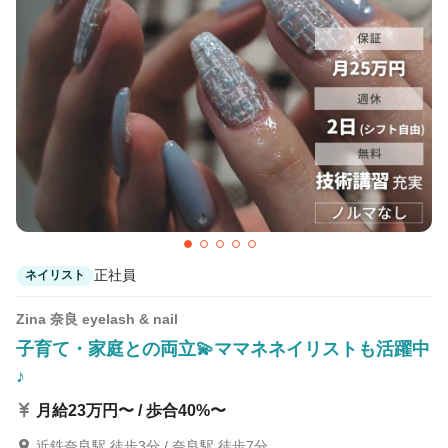
カラーリスト
フロント・レセプション
ヘアメイク・美容部員
アイリスト
ネイリスト
エステティシャン
講師・インストラクター
営業・販売スタッフ・その他
雇用形態
正社員
契約社員・パート
正社員
ネイリスト
業務委託・フリーランス
紹介・派遣
Zina 奈良 eyelash & nail
詳細条件
子育て・家庭との両立💫ママネネイリストも活躍中
♪
雑誌撮影
月給23万円〜 / 歩合40%〜
詳細条件を変更
近鉄奈良駅 徒歩3分 / 奈良駅 徒歩7分