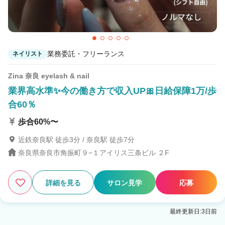
業務委託・フリーランス
ネイリスト
Zina 奈良 eyelash & nail
業界高水準✨今の働き方で収入UP🎀日給保障1万/歩
合60％
歩合60%〜
近鉄奈良駅 徒歩3分 / 奈良駅 徒歩7分
奈良県奈良市角振町９−１アイリス三条ビル ２F
詳細を見る
サロン見学
応募
最終更新日:3日前