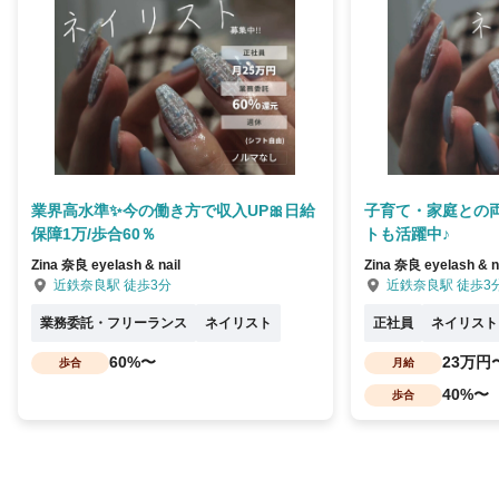
業界高水準✨今の働き方で収入UP🎀日給
子育て・家庭との両
保障1万/歩合60％
トも活躍中♪
Zina 奈良 eyelash & nail
Zina 奈良 eyelash & n
近鉄奈良駅 徒歩3分
近鉄奈良駅 徒歩3
業務委託・フリーランス
ネイリスト
正社員
ネイリスト
60%〜
23万円
歩合
月給
40%〜
歩合