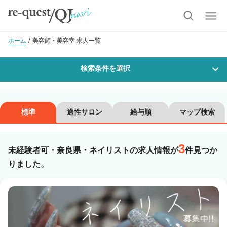
ホーム
美容師・美容室 求人一覧
検索条件を選択
勤務地
標準
適性サロン
給与順
マップ検索
3
沿線・駅を選択
市区町村を選択
未経験者可・奈良県・ネイリストの求人情報が
件見つか
りました。
職種・
技能ランク
美容師スタイリスト
美容師アシスタント