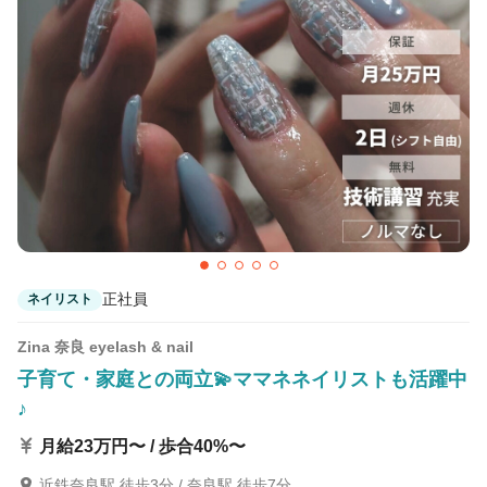
カラーリスト
フロント・レセプション
ヘアメイク・美容部員
アイリスト
ネイリスト
エステティシャン
講師・インストラクター
営業・販売スタッフ・その他
雇用形態
正社員
契約社員・パート
正社員
ネイリスト
業務委託・フリーランス
紹介・派遣
Zina 奈良 eyelash & nail
詳細条件
子育て・家庭との両立💫ママネネイリストも活躍中
♪
未経験者可
月給23万円〜 / 歩合40%〜
詳細条件を変更
近鉄奈良駅 徒歩3分 / 奈良駅 徒歩7分