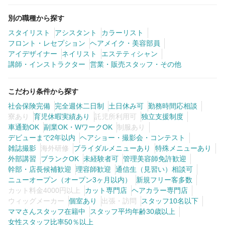
別の職種から探す
スタイリスト
アシスタント
カラーリスト
フロント・レセプション
ヘアメイク・美容部員
アイデザイナー
ネイリスト
エステティシャン
講師・インストラクター
営業・販売スタッフ・その他
こだわり条件から探す
社会保険完備
完全週休二日制
土日休み可
勤務時間応相談
寮あり
育児休暇実績あり
託児所利用可
独立支援制度
車通勤OK
副業OK・WワークOK
制服あり
デビューまで2年以内
ヘアショー・撮影会・コンテスト
雑誌撮影
海外研修
ブライダルメニューあり
特殊メニューあり
外部講習
ブランクOK
未経験者可
管理美容師免許歓迎
幹部・店長候補歓迎
理容師歓迎
通信生（見習い）相談可
ニューオープン（オープン3ヶ月以内）
新規フリー客多数
カット料金4000円以上
カット専門店
ヘアカラー専門店
ウィッグメーカー
個室あり
出張・訪問
スタッフ10名以下
ママさんスタッフ在籍中
スタッフ平均年齢30歳以上
女性スタッフ比率50％以上