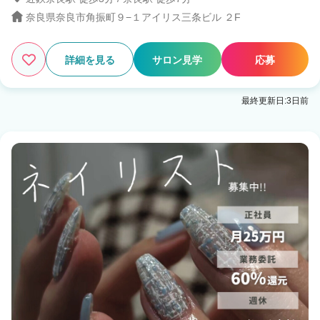
奈良県奈良市角振町９−１アイリス三条ビル ２F
3
この条件の求人数
件
検索する
詳細を見る
サロン見学
応募
最終更新日:3日前