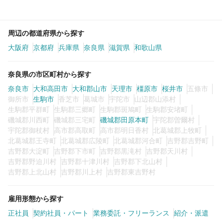
周辺の都道府県から探す
大阪府
京都府
兵庫県
奈良県
滋賀県
和歌山県
奈良県の市区町村から探す
奈良市
大和高田市
大和郡山市
天理市
橿原市
桜井市
五條市
御所市
生駒市
香芝市
葛城市
宇陀市
山辺郡山添村
生駒郡平群町
生駒郡三郷町
生駒郡斑鳩町
生駒郡安堵町
磯城郡川西町
磯城郡三宅町
磯城郡田原本町
宇陀郡曽爾村
宇陀郡御杖村
高市郡高取町
高市郡明日香村
北葛城郡上牧町
北葛城郡王寺町
北葛城郡広陵町
北葛城郡河合町
吉野郡吉野町
吉野郡大淀町
吉野郡下市町
吉野郡黒滝村
吉野郡天川村
吉野郡野迫川村
吉野郡十津川村
吉野郡下北山村
吉野郡上北山村
吉野郡川上村
吉野郡東吉野村
雇用形態から探す
正社員
契約社員・パート
業務委託・フリーランス
紹介・派遣