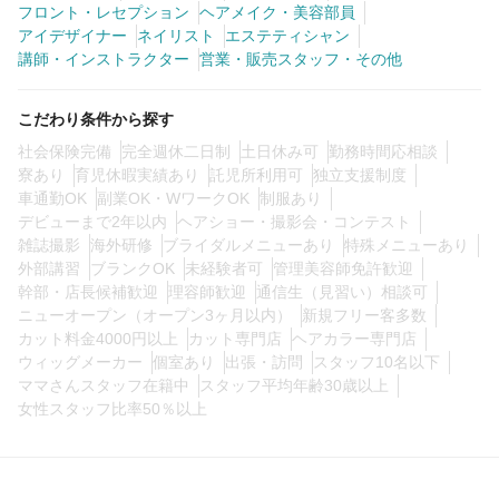
フロント・レセプション
ヘアメイク・美容部員
0
この条件の求人数
件
アイデザイナー
ネイリスト
エステティシャン
講師・インストラクター
営業・販売スタッフ・その他
検索する
こだわり条件から探す
社会保険完備
完全週休二日制
土日休み可
勤務時間応相談
寮あり
育児休暇実績あり
託児所利用可
独立支援制度
車通勤OK
副業OK・WワークOK
制服あり
デビューまで2年以内
ヘアショー・撮影会・コンテスト
雑誌撮影
海外研修
ブライダルメニューあり
特殊メニューあり
外部講習
ブランクOK
未経験者可
管理美容師免許歓迎
幹部・店長候補歓迎
理容師歓迎
通信生（見習い）相談可
ニューオープン（オープン3ヶ月以内）
新規フリー客多数
カット料金4000円以上
カット専門店
ヘアカラー専門店
ウィッグメーカー
個室あり
出張・訪問
スタッフ10名以下
ママさんスタッフ在籍中
スタッフ平均年齢30歳以上
女性スタッフ比率50％以上