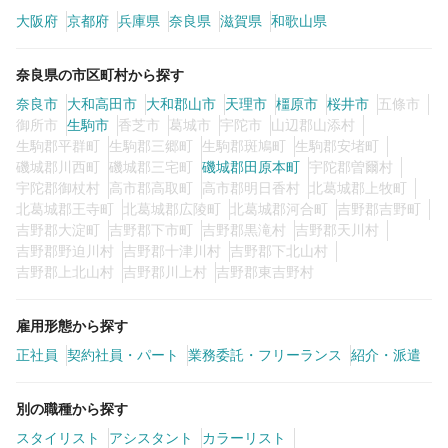
カラーリスト
フロント・レセプション
大阪府
京都府
兵庫県
奈良県
滋賀県
和歌山県
ヘアメイク・美容部員
アイリスト
奈良県の市区町村から探す
ネイリスト
エステティシャン
奈良市
大和高田市
大和郡山市
天理市
橿原市
桜井市
五條市
御所市
講師・インストラクター
生駒市
香芝市
葛城市
宇陀市
営業・販売スタッフ・その他
山辺郡山添村
生駒郡平群町
生駒郡三郷町
生駒郡斑鳩町
生駒郡安堵町
磯城郡川西町
磯城郡三宅町
磯城郡田原本町
宇陀郡曽爾村
雇用形態
宇陀郡御杖村
高市郡高取町
高市郡明日香村
北葛城郡上牧町
北葛城郡王寺町
北葛城郡広陵町
北葛城郡河合町
吉野郡吉野町
吉野郡大淀町
吉野郡下市町
吉野郡黒滝村
吉野郡天川村
正社員
契約社員・パート
吉野郡野迫川村
吉野郡十津川村
吉野郡下北山村
吉野郡上北山村
吉野郡川上村
吉野郡東吉野村
業務委託・フリーランス
紹介・派遣
雇用形態から探す
詳細条件
正社員
契約社員・パート
業務委託・フリーランス
紹介・派遣
別の職種から探す
詳細条件を変更
スタイリスト
アシスタント
カラーリスト