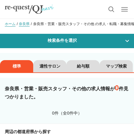
ホーム
奈良県
奈良県・営業・販売スタッフ・その他 の求人・転職・募集情
検索条件を選択
勤務地
標準
適性サロン
給与順
マップ検索
0
沿線・駅を選択
市区町村を選択
奈良県・営業・販売スタッフ・その他の求人情報が
件見
つかりました。
職種・
技能ランク
0件（全0件中）
美容師スタイリスト
美容師アシスタント
周辺の都道府県から探す