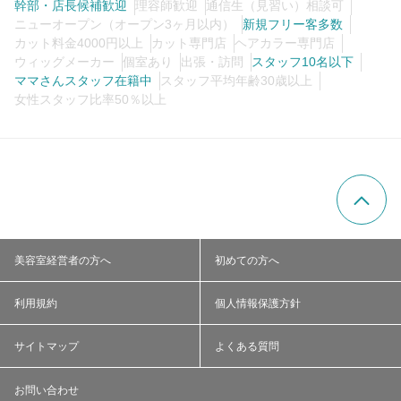
幹部・店長候補歓迎
理容師歓迎
通信生（見習い）相談可
ニューオープン（オープン3ヶ月以内）
新規フリー客多数
カット料金4000円以上
カット専門店
ヘアカラー専門店
ウィッグメーカー
個室あり
出張・訪問
スタッフ10名以下
ママさんスタッフ在籍中
スタッフ平均年齢30歳以上
女性スタッフ比率50％以上
美容室経営者の方へ
初めての方へ
利用規約
個人情報保護方針
サイトマップ
よくある質問
お問い合わせ