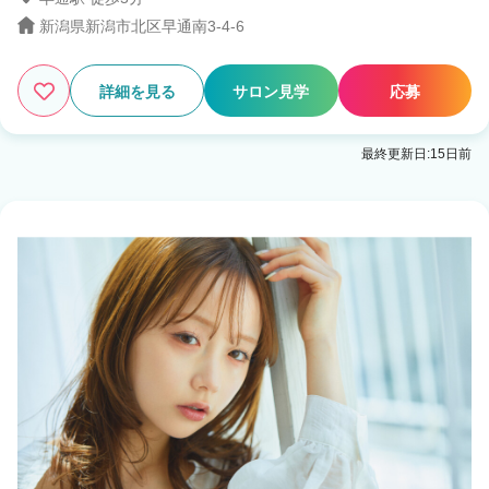
新潟県新潟市北区早通南3-4-6
3
この条件の求人数
件
詳細を見る
サロン見学
応募
検索する
最終更新日:15日前