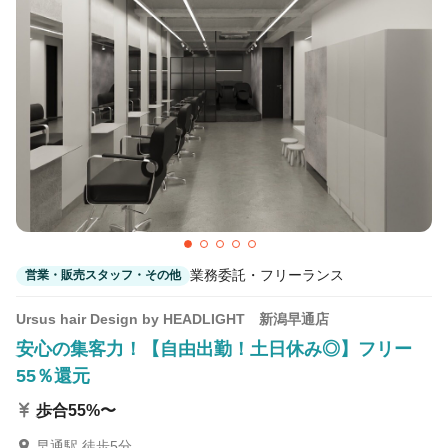
カラーリスト
フロント・レセプション
ヘアメイク・美容部員
アイリスト
ネイリスト
エステティシャン
講師・インストラクター
営業・販売スタッフ・その他
雇用形態
業務委託・フリーランス
営業・販売スタッフ・その他
正社員
契約社員・パート
Ursus hair Design by HEADLIGHT 新潟早通店
業務委託・フリーランス
紹介・派遣
安心の集客力！【自由出勤！土日休み◎】フリー
55％還元
詳細条件
歩合55%〜
ヘアショー・撮影会・コンテスト
詳細条件を変更
早通駅 徒歩5分