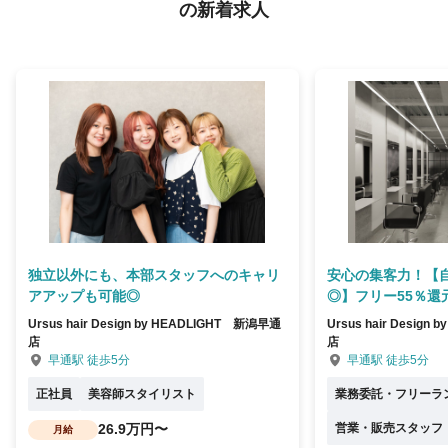
の新着求人
独立以外にも、本部スタッフへのキャリ
安心の集客力！【
アアップも可能◎
◎】フリー55％還
Ursus hair Design by HEADLIGHT 新潟早通
Ursus hair Desig
店
店
早通駅 徒歩5分
早通駅 徒歩5分
正社員
美容師スタイリスト
業務委託・フリーラ
26.9万円〜
営業・販売スタッフ
月給