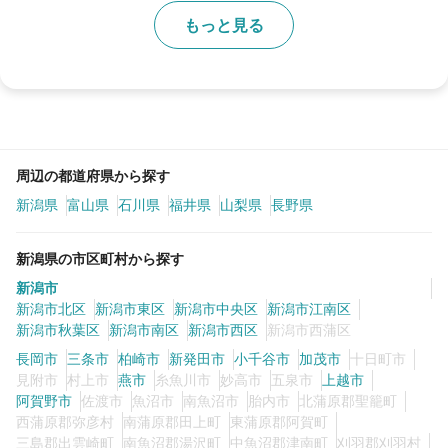
もっと見る
周辺の都道府県から探す
新潟県
富山県
石川県
福井県
山梨県
長野県
新潟県の市区町村から探す
新潟市
新潟市北区
新潟市東区
新潟市中央区
新潟市江南区
新潟市秋葉区
新潟市南区
新潟市西区
新潟市西蒲区
長岡市
三条市
柏崎市
新発田市
小千谷市
加茂市
十日町市
見附市
村上市
燕市
糸魚川市
妙高市
五泉市
上越市
阿賀野市
佐渡市
魚沼市
南魚沼市
胎内市
北蒲原郡聖籠町
西蒲原郡弥彦村
南蒲原郡田上町
東蒲原郡阿賀町
三島郡出雲崎町
南魚沼郡湯沢町
中魚沼郡津南町
刈羽郡刈羽村