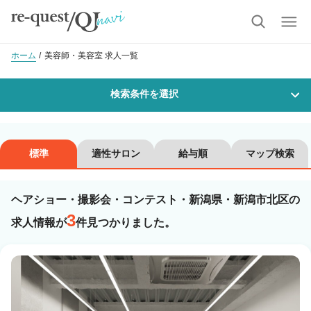
ホーム
美容師・美容室 求人一覧
検索条件を選択
勤務地
標準
適性サロン
給与順
マップ検索
ヘアショー・撮影会・コンテスト・新潟県・新潟市北区の
沿線・駅を選択
市区町村を選択
3
求人情報が
件見つかりました。
新潟市北区
職種・
技能ランク
美容師スタイリスト
美容師アシスタント