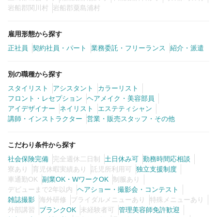
岩船郡関川村
岩船郡粟島浦村
雇用形態から探す
正社員
契約社員・パート
業務委託・フリーランス
紹介・派遣
別の職種から探す
スタイリスト
アシスタント
カラーリスト
フロント・レセプション
ヘアメイク・美容部員
アイデザイナー
ネイリスト
エステティシャン
講師・インストラクター
営業・販売スタッフ・その他
こだわり条件から探す
社会保険完備
完全週休二日制
土日休み可
勤務時間応相談
寮あり
育児休暇実績あり
託児所利用可
独立支援制度
車通勤OK
副業OK・WワークOK
制服あり
デビューまで2年以内
ヘアショー・撮影会・コンテスト
雑誌撮影
海外研修
ブライダルメニューあり
特殊メニューあり
外部講習
ブランクOK
未経験者可
管理美容師免許歓迎