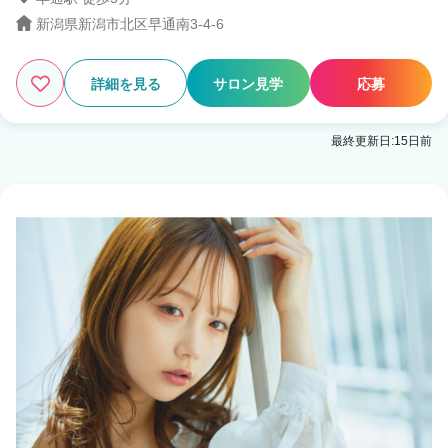
新潟県新潟市北区早通南3-4-6
3
この条件の求人数
件
詳細を見る
サロン見学
応募
検索する
最終更新日:15日前