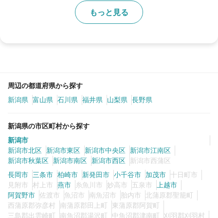
もっと見る
周辺の都道府県から探す
新潟県
富山県
石川県
福井県
山梨県
長野県
新潟県の市区町村から探す
新潟市
新潟市北区
新潟市東区
新潟市中央区
新潟市江南区
新潟市秋葉区
新潟市南区
新潟市西区
新潟市西蒲区
長岡市
三条市
柏崎市
新発田市
小千谷市
加茂市
十日町市
見附市
村上市
燕市
糸魚川市
妙高市
五泉市
上越市
阿賀野市
佐渡市
魚沼市
南魚沼市
胎内市
北蒲原郡聖籠町
西蒲原郡弥彦村
南蒲原郡田上町
東蒲原郡阿賀町
三島郡出雲崎町
南魚沼郡湯沢町
中魚沼郡津南町
刈羽郡刈羽村