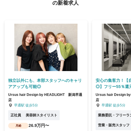
の新着求人
独立以外にも、本部スタッフへのキャリ
安心の集客力！【
アアップも可能◎
◎】フリー55％還
Ursus hair Design by HEADLIGHT 新潟早通
Ursus hair Desig
店
店
早通駅 徒歩5分
早通駅 徒歩5分
正社員
美容師スタイリスト
業務委託・フリーラ
26.9万円〜
営業・販売スタッフ
月給