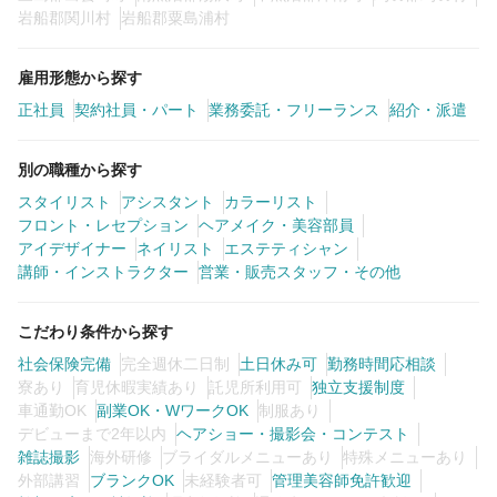
岩船郡関川村
岩船郡粟島浦村
雇用形態から探す
正社員
契約社員・パート
業務委託・フリーランス
紹介・派遣
別の職種から探す
スタイリスト
アシスタント
カラーリスト
フロント・レセプション
ヘアメイク・美容部員
アイデザイナー
ネイリスト
エステティシャン
講師・インストラクター
営業・販売スタッフ・その他
こだわり条件から探す
社会保険完備
完全週休二日制
土日休み可
勤務時間応相談
寮あり
育児休暇実績あり
託児所利用可
独立支援制度
車通勤OK
副業OK・WワークOK
制服あり
デビューまで2年以内
ヘアショー・撮影会・コンテスト
雑誌撮影
海外研修
ブライダルメニューあり
特殊メニューあり
外部講習
ブランクOK
未経験者可
管理美容師免許歓迎