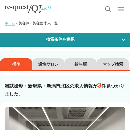
ホーム
美容師・美容室 求人一覧
検索条件を選択
勤務地
標準
適性サロン
給与順
マップ検索
3
沿線・駅を選択
市区町村を選択
雑誌撮影・新潟県・新潟市北区の求人情報が
件見つかり
ました。
新潟市北区
職種・
技能ランク
美容師スタイリスト
美容師アシスタント