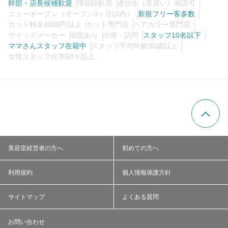
幹部・店長候補歓迎
理容師歓迎
通信生（見習い）相談可
ニューオープン（オープン3ヶ月以内）
新規フリー客多数
カット料金4000円以上
カット専門店
ヘアカラー専門店
ウィッグメーカー
個室あり
出張・訪問
スタッフ10名以下
ママさんスタッフ在籍中
スタッフ平均年齢30歳以上
女性スタッフ比率50％以上
美容室経営者の方へ
初めての方へ
利用規約
個人情報保護方針
サイトマップ
よくある質問
お問い合わせ