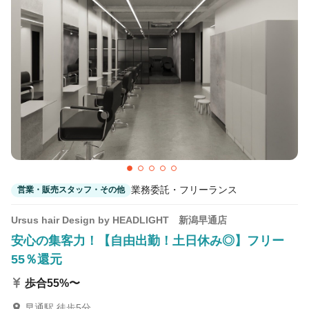
カラーリスト
フロント・レセプション
ヘアメイク・美容部員
アイリスト
ネイリスト
エステティシャン
講師・インストラクター
営業・販売スタッフ・その他
雇用形態
業務委託・フリーランス
営業・販売スタッフ・その他
正社員
契約社員・パート
Ursus hair Design by HEADLIGHT 新潟早通店
業務委託・フリーランス
紹介・派遣
安心の集客力！【自由出勤！土日休み◎】フリー
55％還元
詳細条件
歩合55%〜
雑誌撮影
詳細条件を変更
早通駅 徒歩5分