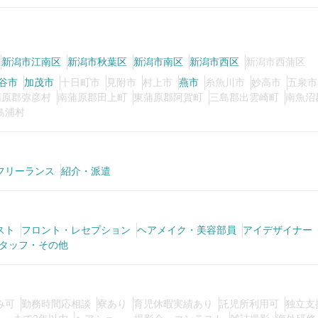
新潟市江南区
新潟市秋葉区
新潟市南区
新潟市西区
新潟市西蒲区
谷市
加茂市
十日町市
見附市
村上市
燕市
糸魚川市
妙高市
五泉市
蒲原郡弥彦村
南蒲原郡田上町
東蒲原郡阿賀町
三島郡出雲崎町
南魚沼
島浦村
フリーランス
紹介・派遣
スト
フロント・レセプション
ヘアメイク・美容部員
アイデザイナー
タッフ・その他
み可
勤務時間応相談
寮あり
育児休暇実績あり
託児所利用可
独立支