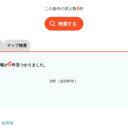
0
この条件の求人数
件
検索する
マップ検索
0
報が
件見つかりました。
0件（全0件中）
長野県