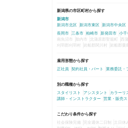
新潟県の市区町村から探す
新潟市
新潟市北区
新潟市東区
新潟市中央区
長岡市
三条市
柏崎市
新発田市
小千
南魚沼市
胎内市
北蒲原郡聖籠町
西
刈羽郡刈羽村
岩船郡関川村
岩船郡粟
雇用形態から探す
正社員
契約社員・パート
業務委託・
別の職種から探す
スタイリスト
アシスタント
カラーリ
講師・インストラクター
営業・販売ス
こだわり条件から探す
社会保険完備
完全週休二日制
土日休