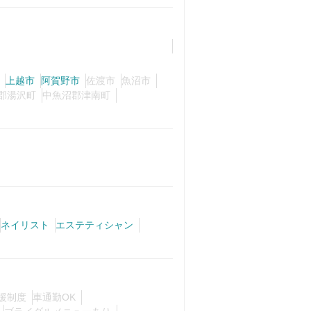
上越市
阿賀野市
佐渡市
魚沼市
郡湯沢町
中魚沼郡津南町
ネイリスト
エステティシャン
援制度
車通勤OK