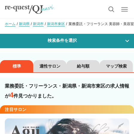
ホーム
新潟県
新潟市
新潟市東区
業務委託・フリーランス 美容師・美容室
検索条件を選択
勤務地
標準
適性サロン
給与順
マップ検索
業務委託・フリーランス・新潟県・新潟市東区の求人情報
沿線・駅を選択
市区町村を選択
4
が
件見つかりました。
新潟市東区
注目サロン
職種・
技能ランク
美容師スタイリスト
美容師アシスタント