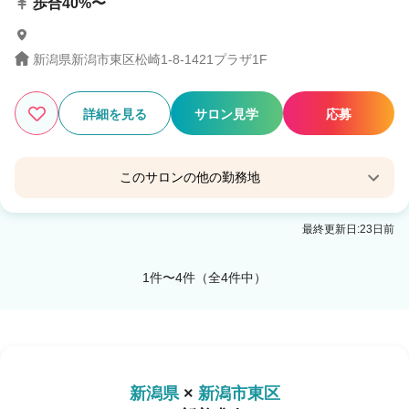
歩合40%〜
新潟県新潟市東区松崎1-8-1421プラザ1F
詳細を見る
サロン見学
応募
このサロンの他の勤務地
CLOE by LUVISM 上木戸店【クロエ バイ ラヴィ
最終更新日:23日前
ズム】
新潟駅 車15分
1件〜4件（全4件中）
新潟県
×
新潟市東区