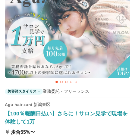
カラーリスト
フロント・レセプション
ヘアメイク・美容部員
アイリスト
ネイリスト
エステティシャン
講師・インストラクター
営業・販売スタッフ・その他
雇用形態
正社員
契約社員・パート
業務委託・フリーランス
美容師スタイリスト
業務委託・フリーランス
紹介・派遣
Agu hair zuni 新潟東区
【100％報酬日払い】さらに！サロン見学で現場を
詳細条件
体験して1万
歩合55%〜
詳細条件を変更