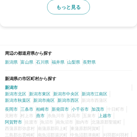
もっと見る
周辺の都道府県から探す
新潟県
富山県
石川県
福井県
山梨県
長野県
新潟県の市区町村から探す
新潟市
新潟市北区
新潟市東区
新潟市中央区
新潟市江南区
新潟市秋葉区
新潟市南区
新潟市西区
新潟市西蒲区
長岡市
三条市
柏崎市
新発田市
小千谷市
加茂市
十日町市
見附市
村上市
燕市
糸魚川市
妙高市
五泉市
上越市
阿賀野市
佐渡市
魚沼市
南魚沼市
胎内市
北蒲原郡聖籠町
西蒲原郡弥彦村
南蒲原郡田上町
東蒲原郡阿賀町
三島郡出雲崎町
南魚沼郡湯沢町
中魚沼郡津南町
刈羽郡刈羽村