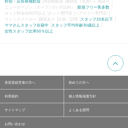
幹部・店長候補歓迎
理容師歓迎
通信生（見習い）相談可
ニューオープン（オープン3ヶ月以内）
新規フリー客多数
カット料金4000円以上
カット専門店
ヘアカラー専門店
ウィッグメーカー
個室あり
出張・訪問
スタッフ10名以下
ママさんスタッフ在籍中
スタッフ平均年齢30歳以上
女性スタッフ比率50％以上
美容室経営者の方へ
初めての方へ
利用規約
個人情報保護方針
サイトマップ
よくある質問
お問い合わせ