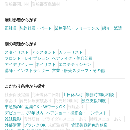
岩船郡関川村
岩船郡粟島浦村
雇用形態から探す
正社員
契約社員・パート
業務委託・フリーランス
紹介・派遣
別の職種から探す
スタイリスト
アシスタント
カラーリスト
フロント・レセプション
ヘアメイク・美容部員
アイデザイナー
ネイリスト
エステティシャン
講師・インストラクター
営業・販売スタッフ・その他
こだわり条件から探す
社会保険完備
完全週休二日制
土日休み可
勤務時間応相談
寮あり
育児休暇実績あり
託児所利用可
独立支援制度
車通勤OK
副業OK・WワークOK
制服あり
デビューまで2年以内
ヘアショー・撮影会・コンテスト
雑誌撮影
海外研修
ブライダルメニューあり
特殊メニューあり
外部講習
ブランクOK
未経験者可
管理美容師免許歓迎