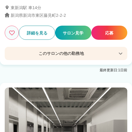
東新潟駅 車14分
新潟県新潟市東区藤見町2-2-2
4
この条件の求人数
件
詳細を見る
サロン見学
応募
検索する
このサロンの他の勤務地
Agu hair cocoa上木戸
最終更新日:1日前
東新潟駅 車10分
hair room Lucia 新潟松園