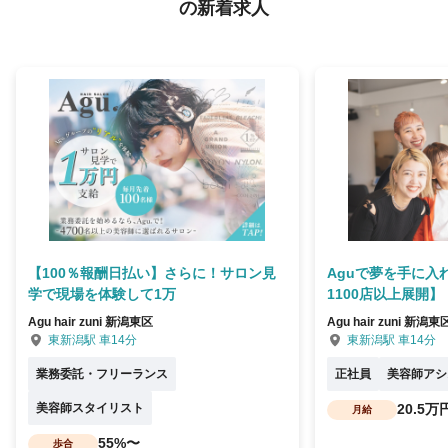
の新着求人
【100％報酬日払い】さらに！サロン見
Aguで夢を手に入
学で現場を体験して1万
1100店以上展開】
Agu hair zuni 新潟東区
Agu hair zuni 新潟東
東新潟駅 車14分
東新潟駅 車14分
業務委託・フリーランス
正社員
美容師アシ
美容師スタイリスト
20.5万
月給
55%〜
歩合