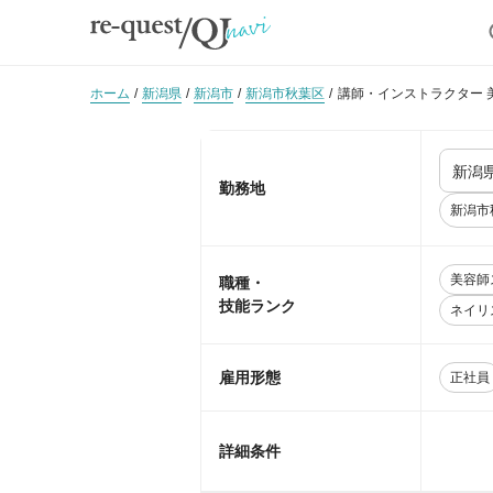
ホーム
新潟県
新潟市
新潟市秋葉区
講師・インストラクター 
勤務地
新潟市
美容師
職種・
技能ランク
ネイリ
雇用形態
正社員
詳細条件