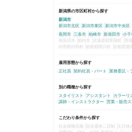
新潟県の市区町村から探す
新潟市
新潟市北区
新潟市東区
新潟市中央区
長岡市
三条市
柏崎市
新発田市
小千
南魚沼市
胎内市
北蒲原郡聖籠町
西
刈羽郡刈羽村
岩船郡関川村
岩船郡粟
雇用形態から探す
正社員
契約社員・パート
業務委託・
別の職種から探す
スタイリスト
アシスタント
カラーリ
講師・インストラクター
営業・販売ス
こだわり条件から探す
社会保険完備
完全週休二日制
土日休