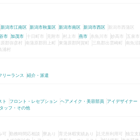
新潟市江南区
新潟市秋葉区
新潟市南区
新潟市西区
新潟市西蒲区
谷市
加茂市
十日町市
見附市
村上市
燕市
糸魚川市
妙高市
五泉市
蒲原郡弥彦村
南蒲原郡田上町
東蒲原郡阿賀町
三島郡出雲崎町
南魚沼
島浦村
フリーランス
紹介・派遣
スト
フロント・レセプション
ヘアメイク・美容部員
アイデザイナー
タッフ・その他
み可
勤務時間応相談
寮あり
育児休暇実績あり
託児所利用可
独立支