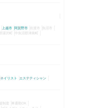
上越市
阿賀野市
佐渡市
魚沼市
郡湯沢町
中魚沼郡津南町
ネイリスト
エステティシャン
援制度
車通勤OK