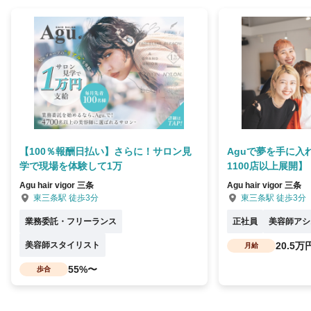
【100％報酬日払い】さらに！サロン見
Aguで夢を手に入
学で現場を体験して1万
1100店以上展開】
Agu hair vigor 三条
Agu hair vigor 三条
東三条駅 徒歩3分
東三条駅 徒歩3分
業務委託・フリーランス
正社員
美容師アシ
美容師スタイリスト
20.5万
月給
55%〜
歩合