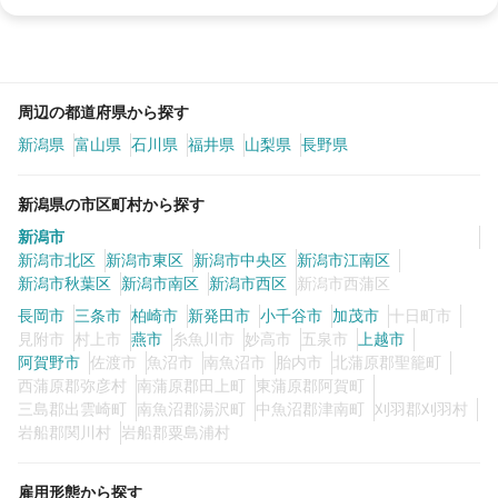
周辺の都道府県から探す
新潟県
富山県
石川県
福井県
山梨県
長野県
新潟県の市区町村から探す
新潟市
新潟市北区
新潟市東区
新潟市中央区
新潟市江南区
新潟市秋葉区
新潟市南区
新潟市西区
新潟市西蒲区
長岡市
三条市
柏崎市
新発田市
小千谷市
加茂市
十日町市
見附市
村上市
燕市
糸魚川市
妙高市
五泉市
上越市
阿賀野市
佐渡市
魚沼市
南魚沼市
胎内市
北蒲原郡聖籠町
西蒲原郡弥彦村
南蒲原郡田上町
東蒲原郡阿賀町
三島郡出雲崎町
南魚沼郡湯沢町
中魚沼郡津南町
刈羽郡刈羽村
岩船郡関川村
岩船郡粟島浦村
雇用形態から探す