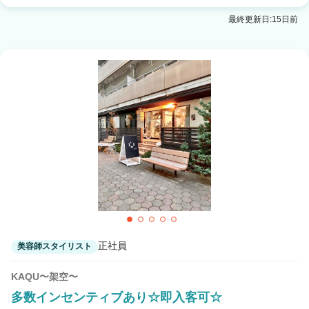
最終更新日:15日前
2
この条件の求人数
件
検索する
正社員
美容師スタイリスト
KAQU〜架空〜
多数インセンティブあり☆即入客可☆