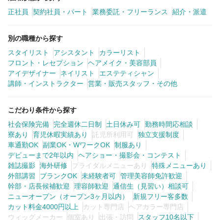
正社員
契約社員・パート
業務委託・フリーランス
紹介・派遣
別の職種から探す
スタイリスト
アシスタント
カラーリスト
フロント・レセプション
ヘアメイク・美容部員
アイデザイナー
ネイリスト
エステティシャン
講師・インストラクター
営業・販売スタッフ・その他
こだわり条件から探す
社会保険完備
完全週休二日制
土日休み可
勤務時間応相談
寮あり
育児休暇実績あり
託児所利用可
独立支援制度
車通勤OK
副業OK・WワークOK
制服あり
デビューまで2年以内
ヘアショー・撮影会・コンテスト
雑誌撮影
海外研修
ブライダルメニューあり
特殊メニューあり
外部講習
ブランクOK
未経験者可
管理美容師免許歓迎
幹部・店長候補歓迎
理容師歓迎
通信生（見習い）相談可
ニューオープン（オープン3ヶ月以内）
新規フリー客多数
カット料金4000円以上
カット専門店
ヘアカラー専門店
ウィッグメーカー
個室あり
出張・訪問
スタッフ10名以下