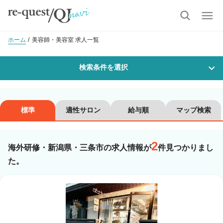
ホーム
美容師・美容室 求人一覧
検索条件を選択
勤務地
標準
適性サロン
給与順
マップ検索
2
沿線・駅を選択
市区町村を選択
海外研修・新潟県・三条市の求人情報が
件見つかりまし
た。
三条市
職種・
技能ランク
美容師スタイリスト
美容師アシスタント