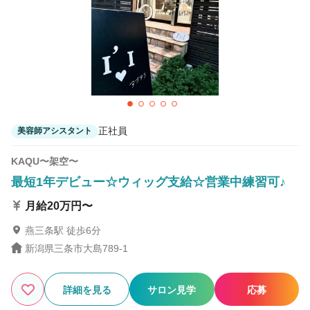
カラーリスト
フロント・レセプション
ヘアメイク・美容部員
アイリスト
ネイリスト
エステティシャン
講師・インストラクター
営業・販売スタッフ・その他
正社員
美容師アシスタント
雇用形態
KAQU〜架空〜
最短1年デビュー☆ウィッグ支給☆営業中練習可♪
正社員
契約社員・パート
月給20万円〜
業務委託・フリーランス
紹介・派遣
燕三条駅 徒歩6分
新潟県三条市大島789-1
詳細条件
詳細を見る
サロン見学
応募
海外研修
詳細条件を変更