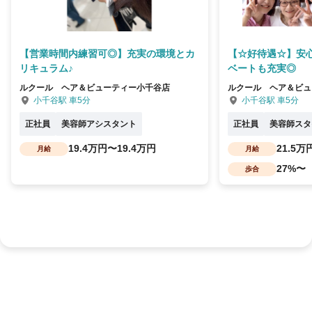
【営業時間内練習可◎】充実の環境とカ
【☆好待遇☆】安
リキュラム♪
ベートも充実◎
ルクール ヘア＆ビューティー小千谷店
ルクール ヘア＆ビュ
小千谷駅 車5分
小千谷駅 車5分
正社員
美容師アシスタント
正社員
美容師スタ
19.4万円〜19.4万円
21.5万
月給
月給
27%〜
歩合