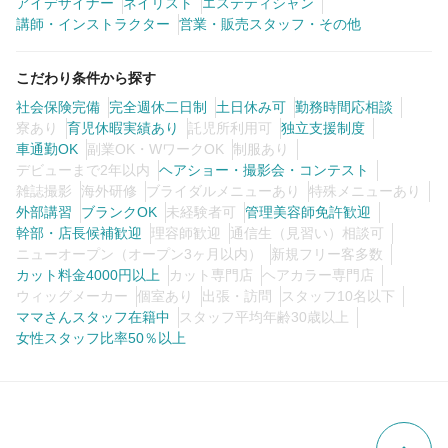
アイデザイナー
ネイリスト
エステティシャン
講師・インストラクター
営業・販売スタッフ・その他
こだわり条件から探す
社会保険完備
完全週休二日制
土日休み可
勤務時間応相談
寮あり
育児休暇実績あり
託児所利用可
独立支援制度
車通勤OK
副業OK・WワークOK
制服あり
デビューまで2年以内
ヘアショー・撮影会・コンテスト
雑誌撮影
海外研修
ブライダルメニューあり
特殊メニューあり
外部講習
ブランクOK
未経験者可
管理美容師免許歓迎
幹部・店長候補歓迎
理容師歓迎
通信生（見習い）相談可
ニューオープン（オープン3ヶ月以内）
新規フリー客多数
カット料金4000円以上
カット専門店
ヘアカラー専門店
ウィッグメーカー
個室あり
出張・訪問
スタッフ10名以下
ママさんスタッフ在籍中
スタッフ平均年齢30歳以上
女性スタッフ比率50％以上