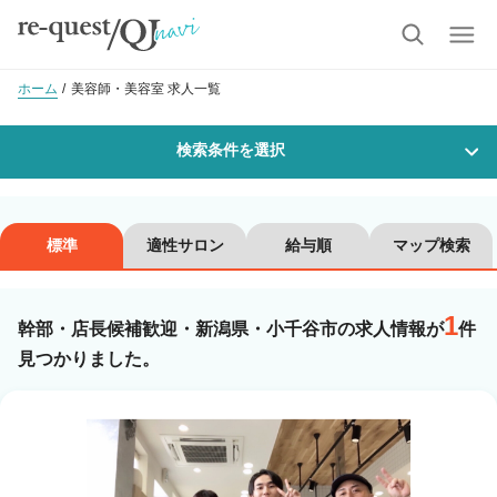
ホーム
美容師・美容室 求人一覧
検索条件を選択
勤務地
標準
適性サロン
給与順
マップ検索
1
沿線・駅を選択
市区町村を選択
幹部・店長候補歓迎・新潟県・小千谷市の求人情報が
件
見つかりました。
小千谷市
職種・
技能ランク
美容師スタイリスト
美容師アシスタント