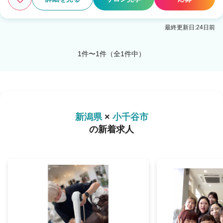
最終更新日:24日前
1
この条件の求人数
件
1件〜1件（全1件中）
検索する
新潟県
×
小千谷市
の新着求人