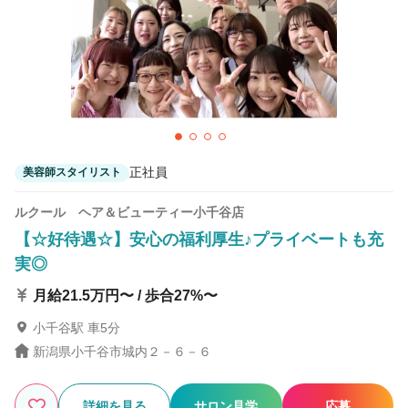
カラーリスト
フロント・レセプション
ヘアメイク・美容部員
アイリスト
ネイリスト
エステティシャン
講師・インストラクター
営業・販売スタッフ・その他
正社員
美容師スタイリスト
雇用形態
ルクール ヘア＆ビューティー小千谷店
【☆好待遇☆】安心の福利厚生♪プライベートも充
正社員
契約社員・パート
実◎
業務委託・フリーランス
紹介・派遣
月給21.5万円〜 / 歩合27%〜
小千谷駅 車5分
詳細条件
新潟県小千谷市城内２－６－６
幹部・店長候補歓迎
詳細条件を変更
詳細を見る
サロン見学
応募