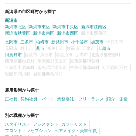
新潟県の市区町村から探す
新潟市
新潟市北区
新潟市東区
新潟市中央区
新潟市江南区
新潟市秋葉区
新潟市南区
新潟市西区
新潟市西蒲区
長岡市
三条市
柏崎市
新発田市
小千谷市
加茂市
十日町市
見附市
村上市
燕市
糸魚川市
妙高市
五泉市
上越市
阿賀野市
佐渡市
魚沼市
南魚沼市
胎内市
北蒲原郡聖籠町
西蒲原郡弥彦村
南蒲原郡田上町
東蒲原郡阿賀町
三島郡出雲崎町
南魚沼郡湯沢町
中魚沼郡津南町
刈羽郡刈羽村
岩船郡関川村
岩船郡粟島浦村
雇用形態から探す
正社員
契約社員・パート
業務委託・フリーランス
紹介・派遣
別の職種から探す
スタイリスト
アシスタント
カラーリスト
フロント・レセプション
ヘアメイク・美容部員