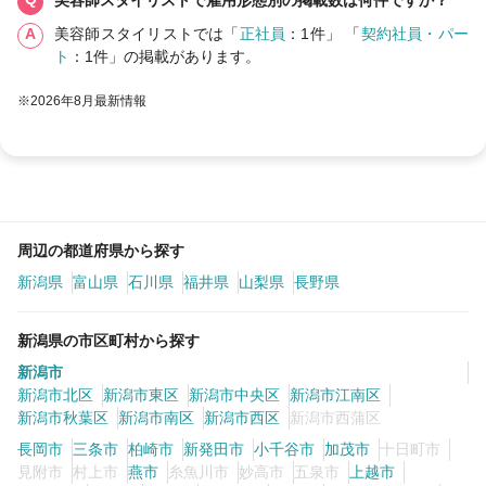
美容師スタイリストでは「
正社員
：1件」 「
契約社員・パー
ト
：1件」の掲載があります。
※2026年8月最新情報
周辺の都道府県から探す
新潟県
富山県
石川県
福井県
山梨県
長野県
新潟県の市区町村から探す
新潟市
新潟市北区
新潟市東区
新潟市中央区
新潟市江南区
新潟市秋葉区
新潟市南区
新潟市西区
新潟市西蒲区
長岡市
三条市
柏崎市
新発田市
小千谷市
加茂市
十日町市
見附市
村上市
燕市
糸魚川市
妙高市
五泉市
上越市