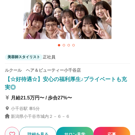
カラーリスト
フロント・レセプション
ヘアメイク・美容部員
アイリスト
ネイリスト
エステティシャン
講師・インストラクター
営業・販売スタッフ・その他
正社員
美容師スタイリスト
雇用形態
ルクール ヘア＆ビューティー小千谷店
【☆好待遇☆】安心の福利厚生♪プライベートも充
正社員
契約社員・パート
実◎
業務委託・フリーランス
紹介・派遣
月給21.5万円〜 / 歩合27%〜
小千谷駅 車5分
詳細条件
新潟県小千谷市城内２－６－６
詳細条件を変更
詳細を見る
サロン見学
応募