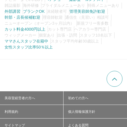
雑誌撮影
海外研修
ブライダルメニューあり
特殊メニューあり
外部講習
ブランクOK
未経験者可
管理美容師免許歓迎
幹部・店長候補歓迎
理容師歓迎
通信生（見習い）相談可
ニューオープン（オープン3ヶ月以内）
新規フリー客多数
カット料金4000円以上
カット専門店
ヘアカラー専門店
ウィッグメーカー
個室あり
出張・訪問
スタッフ10名以下
ママさんスタッフ在籍中
スタッフ平均年齢30歳以上
女性スタッフ比率50％以上
美容室経営者の方へ
初めての方へ
利用規約
個人情報保護方針
サイトマップ
よくある質問