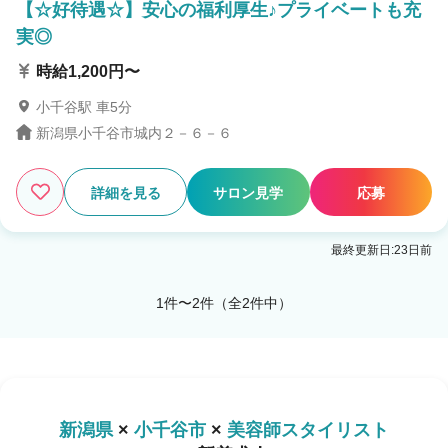
【☆好待遇☆】安心の福利厚生♪プライベートも充
実◎
時給1,200円〜
小千谷駅 車5分
新潟県小千谷市城内２－６－６
詳細を見る
サロン見学
応募
最終更新日:23日前
1件〜2件（全2件中）
新潟県
×
小千谷市
×
美容師スタイリスト