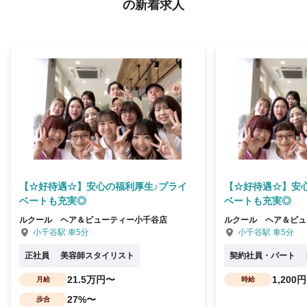
の新着求人
【☆好待遇☆】安心の福利厚生♪プライ
【☆好待遇☆】安
ベートも充実◎
ベートも充実◎
ルクール ヘア＆ビューティー小千谷店
ルクール ヘア＆ビュ
小千谷駅 車5分
小千谷駅 車5分
正社員
美容師スタイリスト
契約社員・パート
21.5万円〜
1,200
月給
時給
27%〜
歩合