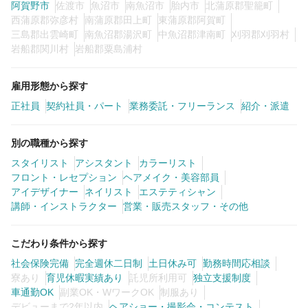
阿賀野市
佐渡市
魚沼市
南魚沼市
胎内市
北蒲原郡聖籠町
西蒲原郡弥彦村
南蒲原郡田上町
東蒲原郡阿賀町
三島郡出雲崎町
南魚沼郡湯沢町
中魚沼郡津南町
刈羽郡刈羽村
岩船郡関川村
岩船郡粟島浦村
雇用形態から探す
正社員
契約社員・パート
業務委託・フリーランス
紹介・派遣
別の職種から探す
スタイリスト
アシスタント
カラーリスト
フロント・レセプション
ヘアメイク・美容部員
アイデザイナー
ネイリスト
エステティシャン
講師・インストラクター
営業・販売スタッフ・その他
こだわり条件から探す
社会保険完備
完全週休二日制
土日休み可
勤務時間応相談
寮あり
育児休暇実績あり
託児所利用可
独立支援制度
車通勤OK
副業OK・WワークOK
制服あり
デビューまで2年以内
ヘアショー・撮影会・コンテスト