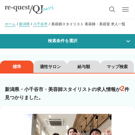
ホーム
新潟県
小千谷市
美容師スタイリスト 美容師・美容室 求人一覧
検索条件を選択
勤務地
標準
適性サロン
給与順
マップ検索
2
沿線・駅を選択
市区町村を選択
新潟県・小千谷市・美容師スタイリストの求人情報が
件
見つかりました。
小千谷市
職種・
技能ランク
美容師スタイリスト
美容師アシスタント