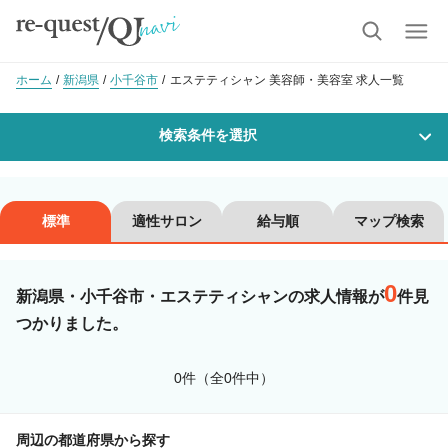
ホーム
新潟県
小千谷市
エステティシャン 美容師・美容室 求人一覧
検索条件を選択
勤務地
標準
適性サロン
給与順
マップ検索
0
沿線・駅を選択
市区町村を選択
新潟県・小千谷市・エステティシャンの求人情報が
件見
つかりました。
小千谷市
0件（全0件中）
職種・
技能ランク
周辺の都道府県から探す
美容師スタイリスト
美容師アシスタント