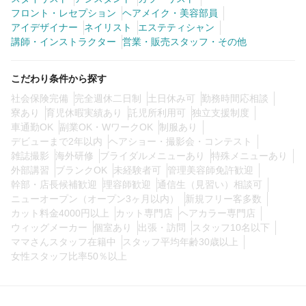
フロント・レセプション
ヘアメイク・美容部員
アイデザイナー
ネイリスト
エステティシャン
0
講師・インストラクター
この条件の求人数
営業・販売スタッフ・その他
件
検索する
こだわり条件から探す
社会保険完備
完全週休二日制
土日休み可
勤務時間応相談
寮あり
育児休暇実績あり
託児所利用可
独立支援制度
車通勤OK
副業OK・WワークOK
制服あり
デビューまで2年以内
ヘアショー・撮影会・コンテスト
雑誌撮影
海外研修
ブライダルメニューあり
特殊メニューあり
外部講習
ブランクOK
未経験者可
管理美容師免許歓迎
幹部・店長候補歓迎
理容師歓迎
通信生（見習い）相談可
ニューオープン（オープン3ヶ月以内）
新規フリー客多数
カット料金4000円以上
カット専門店
ヘアカラー専門店
ウィッグメーカー
個室あり
出張・訪問
スタッフ10名以下
ママさんスタッフ在籍中
スタッフ平均年齢30歳以上
女性スタッフ比率50％以上