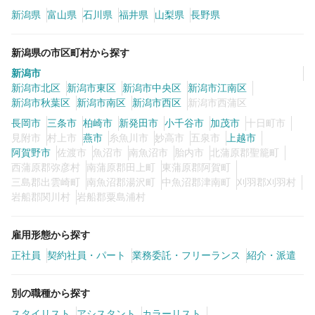
新潟県
富山県
石川県
福井県
山梨県
長野県
カラーリスト
フロント・レセプション
新潟県の市区町村から探す
ヘアメイク・美容部員
アイリスト
新潟市
ネイリスト
エステティシャン
新潟市北区
新潟市東区
新潟市中央区
新潟市江南区
新潟市秋葉区
新潟市南区
新潟市西区
新潟市西蒲区
講師・インストラクター
営業・販売スタッフ・その他
長岡市
三条市
柏崎市
新発田市
小千谷市
加茂市
十日町市
見附市
村上市
燕市
糸魚川市
妙高市
五泉市
上越市
雇用形態
阿賀野市
佐渡市
魚沼市
南魚沼市
胎内市
北蒲原郡聖籠町
西蒲原郡弥彦村
南蒲原郡田上町
東蒲原郡阿賀町
三島郡出雲崎町
南魚沼郡湯沢町
中魚沼郡津南町
刈羽郡刈羽村
岩船郡関川村
正社員
岩船郡粟島浦村
契約社員・パート
業務委託・フリーランス
紹介・派遣
雇用形態から探す
正社員
契約社員・パート
業務委託・フリーランス
紹介・派遣
詳細条件
別の職種から探す
詳細条件を変更
スタイリスト
アシスタント
カラーリスト