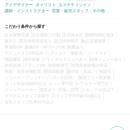
アイデザイナー
ネイリスト
エステティシャン
0
この条件の求人数
件
講師・インストラクター
営業・販売スタッフ・その他
検索する
こだわり条件から探す
社会保険完備
完全週休二日制
土日休み可
勤務時間応相談
寮あり
育児休暇実績あり
託児所利用可
独立支援制度
車通勤OK
副業OK・WワークOK
制服あり
デビューまで2年以内
ヘアショー・撮影会・コンテスト
雑誌撮影
海外研修
ブライダルメニューあり
特殊メニューあり
外部講習
ブランクOK
未経験者可
管理美容師免許歓迎
幹部・店長候補歓迎
理容師歓迎
通信生（見習い）相談可
ニューオープン（オープン3ヶ月以内）
新規フリー客多数
カット料金4000円以上
カット専門店
ヘアカラー専門店
ウィッグメーカー
個室あり
出張・訪問
スタッフ10名以下
ママさんスタッフ在籍中
スタッフ平均年齢30歳以上
女性スタッフ比率50％以上