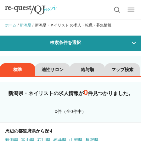
ホーム
新潟県
新潟県・ネイリスト の求人・転職・募集情報
検索条件を選択
勤務地
標準
適性サロン
給与順
マップ検索
0
沿線・駅を選択
市区町村を選択
新潟県・ネイリストの求人情報が
件見つかりました。
職種・
技能ランク
0件（全0件中）
美容師スタイリスト
美容師アシスタント
周辺の都道府県から探す
新潟県
富山県
石川県
福井県
山梨県
長野県