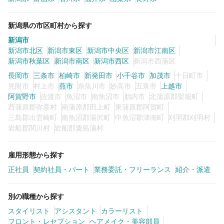
カラーリスト
フロント・レセプション
ヘアメイク・美容部員
アイリスト
新潟県の市区町村から探す
新潟市
ネイリスト
エステティシャン
新潟市北区
新潟市東区
新潟市中央区
新潟市江南区
新潟市秋葉区
新潟市南区
新潟市西区
新潟市西蒲区
講師・インストラクター
営業・販売スタッフ・その他
長岡市
三条市
柏崎市
新発田市
小千谷市
加茂市
十日町市
見附市
村上市
燕市
糸魚川市
妙高市
五泉市
上越市
雇用形態
阿賀野市
佐渡市
魚沼市
南魚沼市
胎内市
北蒲原郡聖籠町
西蒲原郡弥彦村
南蒲原郡田上町
東蒲原郡阿賀町
三島郡出雲崎町
南魚沼郡湯沢町
中魚沼郡津南町
刈羽郡刈羽村
正社員
契約社員・パート
岩船郡関川村
岩船郡粟島浦村
業務委託・フリーランス
紹介・派遣
雇用形態から探す
正社員
契約社員・パート
業務委託・フリーランス
紹介・派遣
詳細条件
別の職種から探す
詳細条件を変更
スタイリスト
アシスタント
カラーリスト
フロント・レセプション
ヘアメイク・美容部員