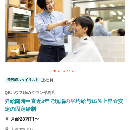
カラーリスト
フロント・レセプション
ヘアメイク・美容部員
アイリスト
ネイリスト
エステティシャン
講師・インストラクター
営業・販売スタッフ・その他
雇用形態
正社員
美容師スタイリスト
正社員
契約社員・パート
QBハウスゆめタウン平島店
業務委託・フリーランス
紹介・派遣
昇給随時⇒直近3年で現場の平均給与15％上昇☆安
定の固定給制
詳細条件
月給28万円〜
海外研修
詳細条件を変更
上道(岡山)駅