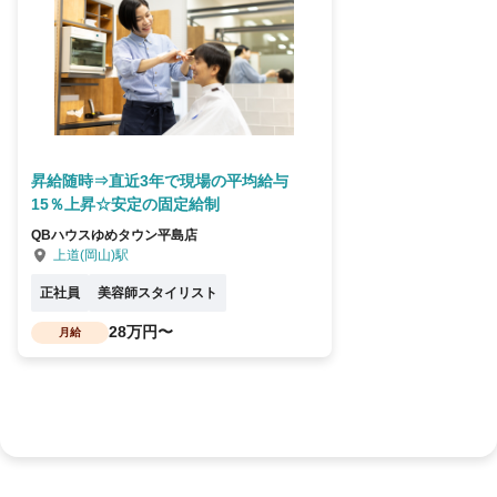
昇給随時⇒直近3年で現場の平均給与
15％上昇☆安定の固定給制
QBハウスゆめタウン平島店
上道(岡山)駅
正社員
美容師スタイリスト
28万円〜
月給