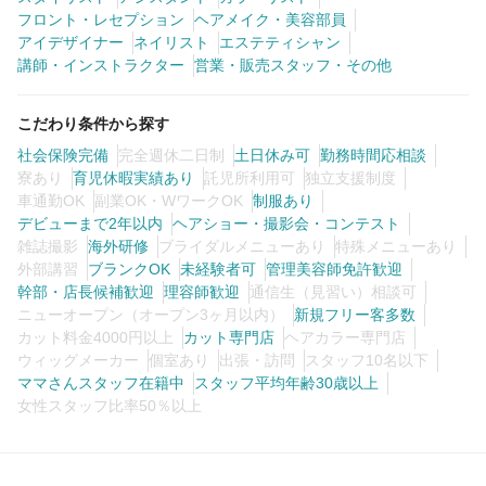
フロント・レセプション
ヘアメイク・美容部員
アイデザイナー
ネイリスト
エステティシャン
講師・インストラクター
営業・販売スタッフ・その他
こだわり条件から探す
社会保険完備
完全週休二日制
土日休み可
勤務時間応相談
寮あり
育児休暇実績あり
託児所利用可
独立支援制度
車通勤OK
副業OK・WワークOK
制服あり
デビューまで2年以内
ヘアショー・撮影会・コンテスト
雑誌撮影
海外研修
ブライダルメニューあり
特殊メニューあり
外部講習
ブランクOK
未経験者可
管理美容師免許歓迎
幹部・店長候補歓迎
理容師歓迎
通信生（見習い）相談可
ニューオープン（オープン3ヶ月以内）
新規フリー客多数
カット料金4000円以上
カット専門店
ヘアカラー専門店
ウィッグメーカー
個室あり
出張・訪問
スタッフ10名以下
ママさんスタッフ在籍中
スタッフ平均年齢30歳以上
女性スタッフ比率50％以上