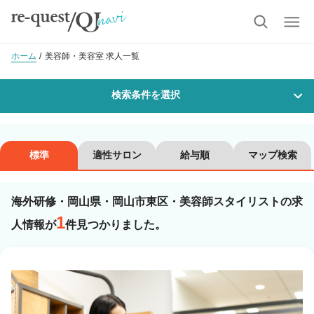
ホーム
美容師・美容室 求人一覧
検索条件を選択
勤務地
標準
適性サロン
給与順
マップ検索
海外研修・岡山県・岡山市東区・美容師スタイリストの求
沿線・駅を選択
市区町村を選択
1
人情報が
件見つかりました。
岡山市東区
職種・
技能ランク
美容師スタイリスト
美容師アシスタント