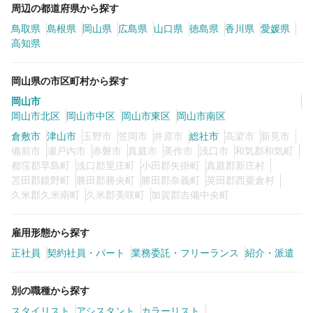
周辺の都道府県から探す
鳥取県
島根県
岡山県
広島県
山口県
徳島県
香川県
愛媛県
高知県
岡山県の市区町村から探す
岡山市
岡山市北区
岡山市中区
岡山市東区
岡山市南区
倉敷市
津山市
玉野市
笠岡市
井原市
総社市
高梁市
新見市
備前市
瀬戸内市
赤磐市
真庭市
美作市
浅口市
和気郡和気町
都窪郡早島町
浅口郡里庄町
小田郡矢掛町
真庭郡新庄村
苫田郡鏡野町
勝田郡勝央町
勝田郡奈義町
英田郡西粟倉村
久米郡久米南町
久米郡美咲町
加賀郡吉備中央町
雇用形態から探す
正社員
契約社員・パート
業務委託・フリーランス
紹介・派遣
別の職種から探す
スタイリスト
アシスタント
カラーリスト