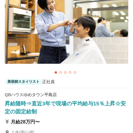
カラーリスト
フロント・レセプション
ヘアメイク・美容部員
アイリスト
ネイリスト
エステティシャン
講師・インストラクター
営業・販売スタッフ・その他
雇用形態
正社員
美容師スタイリスト
正社員
契約社員・パート
QBハウスゆめタウン平島店
業務委託・フリーランス
紹介・派遣
昇給随時⇒直近3年で現場の平均給与15％上昇☆安
定の固定給制
詳細条件
月給28万円〜
カット専門店
詳細条件を変更
上道(岡山)駅