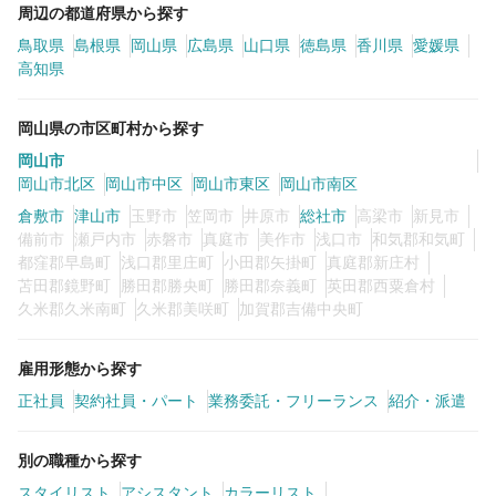
周辺の都道府県から探す
鳥取県
島根県
岡山県
広島県
山口県
徳島県
香川県
愛媛県
高知県
岡山県の市区町村から探す
岡山市
岡山市北区
岡山市中区
岡山市東区
岡山市南区
倉敷市
津山市
玉野市
笠岡市
井原市
総社市
高梁市
新見市
備前市
瀬戸内市
赤磐市
真庭市
美作市
浅口市
和気郡和気町
都窪郡早島町
浅口郡里庄町
小田郡矢掛町
真庭郡新庄村
苫田郡鏡野町
勝田郡勝央町
勝田郡奈義町
英田郡西粟倉村
久米郡久米南町
久米郡美咲町
加賀郡吉備中央町
雇用形態から探す
正社員
契約社員・パート
業務委託・フリーランス
紹介・派遣
別の職種から探す
スタイリスト
アシスタント
カラーリスト