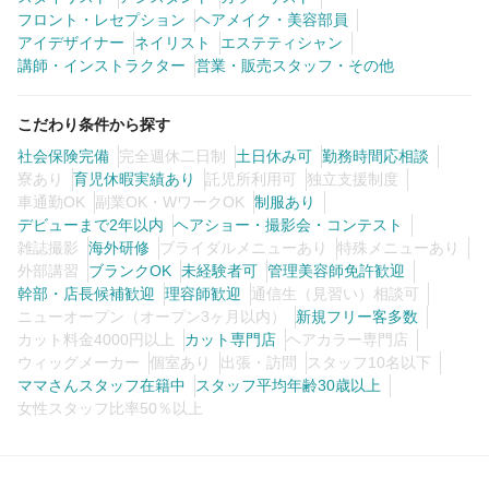
フロント・レセプション
ヘアメイク・美容部員
アイデザイナー
ネイリスト
エステティシャン
講師・インストラクター
営業・販売スタッフ・その他
こだわり条件から探す
社会保険完備
完全週休二日制
土日休み可
勤務時間応相談
寮あり
育児休暇実績あり
託児所利用可
独立支援制度
車通勤OK
副業OK・WワークOK
制服あり
デビューまで2年以内
ヘアショー・撮影会・コンテスト
雑誌撮影
海外研修
ブライダルメニューあり
特殊メニューあり
外部講習
ブランクOK
未経験者可
管理美容師免許歓迎
幹部・店長候補歓迎
理容師歓迎
通信生（見習い）相談可
ニューオープン（オープン3ヶ月以内）
新規フリー客多数
カット料金4000円以上
カット専門店
ヘアカラー専門店
ウィッグメーカー
個室あり
出張・訪問
スタッフ10名以下
ママさんスタッフ在籍中
スタッフ平均年齢30歳以上
女性スタッフ比率50％以上