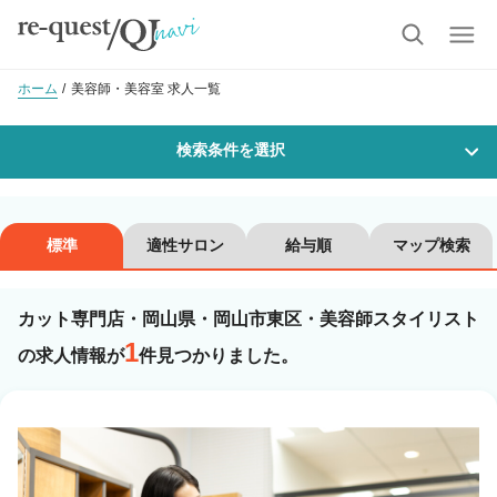
ホーム
美容師・美容室 求人一覧
検索条件を選択
勤務地
標準
適性サロン
給与順
マップ検索
カット専門店・岡山県・岡山市東区・美容師スタイリスト
沿線・駅を選択
市区町村を選択
1
の求人情報が
件見つかりました。
岡山市東区
職種・
技能ランク
美容師スタイリスト
美容師アシスタント