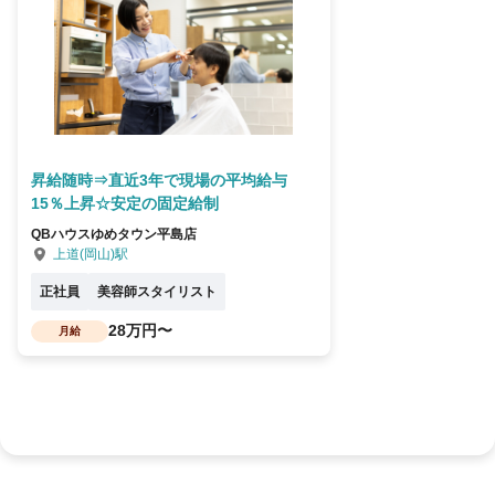
昇給随時⇒直近3年で現場の平均給与
15％上昇☆安定の固定給制
QBハウスゆめタウン平島店
上道(岡山)駅
正社員
美容師スタイリスト
28万円〜
月給