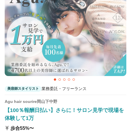
カラーリスト
フロント・レセプション
ヘアメイク・美容部員
アイリスト
ネイリスト
エステティシャン
講師・インストラクター
営業・販売スタッフ・その他
雇用形態
正社員
契約社員・パート
業務委託・フリーランス
美容師スタイリスト
業務委託・フリーランス
紹介・派遣
Agu hair sourire岡山下中野
【100％報酬日払い】さらに！サロン見学で現場を
詳細条件
体験して1万
歩合55%〜
詳細条件を変更