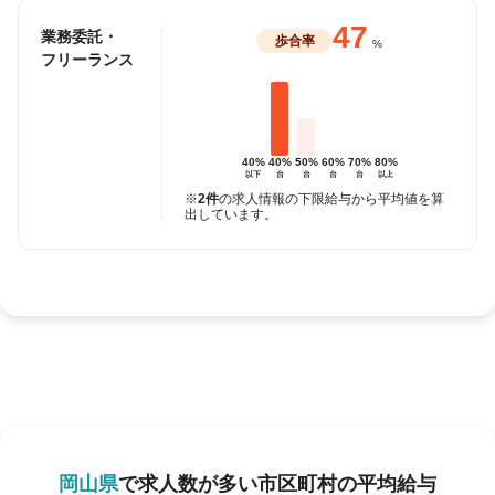
47
業務委託・
歩合率
%
フリーランス
40%
40%
50%
60%
70%
80%
以下
台
台
台
台
以上
※
2件
の求人情報の下限給与から平均値を算
出しています。
岡山県
で求人数が多い市区町村の平均給与