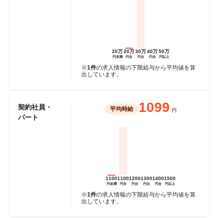
20万
20万
30万
40万
50万
円未満
円台
円台
円台
円以上
※
1件
の求人情報の下限給与から平均値を算
出しています。
1099
契約社員・
平均時給
円
パート
1100
1100
1200
1300
1400
1500
円未満
円台
円台
円台
円台
円以上
※
1件
の求人情報の下限給与から平均値を算
出しています。