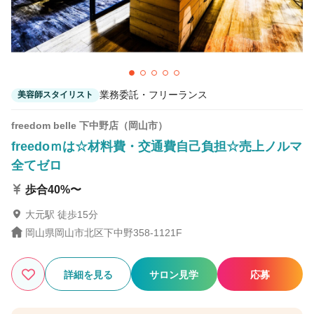
業務委託・フリーランス
美容師スタイリスト
freedom belle 下中野店（岡山市）
freedoｍは☆材料費・交通費自己負担☆売上ノルマ
全てゼロ
歩合40%〜
大元駅 徒歩15分
岡山県岡山市北区下中野358-1121F
詳細を見る
サロン見学
応募