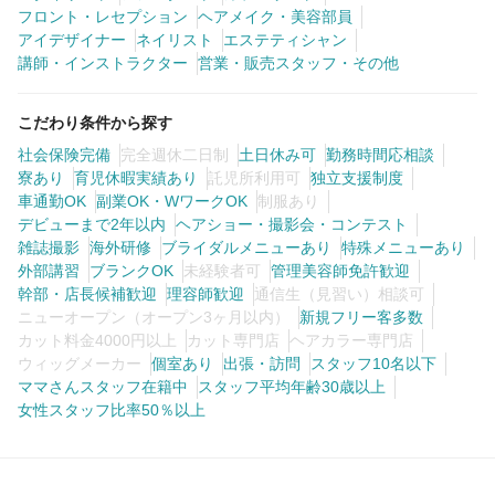
フロント・レセプション
ヘアメイク・美容部員
アイデザイナー
ネイリスト
エステティシャン
講師・インストラクター
営業・販売スタッフ・その他
こだわり条件から探す
社会保険完備
完全週休二日制
土日休み可
勤務時間応相談
寮あり
育児休暇実績あり
託児所利用可
独立支援制度
車通勤OK
副業OK・WワークOK
制服あり
デビューまで2年以内
ヘアショー・撮影会・コンテスト
雑誌撮影
海外研修
ブライダルメニューあり
特殊メニューあり
外部講習
ブランクOK
未経験者可
管理美容師免許歓迎
幹部・店長候補歓迎
理容師歓迎
通信生（見習い）相談可
ニューオープン（オープン3ヶ月以内）
新規フリー客多数
カット料金4000円以上
カット専門店
ヘアカラー専門店
ウィッグメーカー
個室あり
出張・訪問
スタッフ10名以下
ママさんスタッフ在籍中
スタッフ平均年齢30歳以上
女性スタッフ比率50％以上