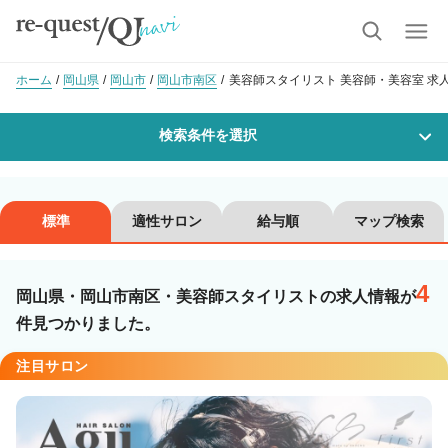
ホーム
岡山県
岡山市
岡山市南区
美容師スタイリスト 美容師・美容室 求
検索条件を選択
勤務地
標準
適性サロン
給与順
マップ検索
4
沿線・駅を選択
市区町村を選択
岡山県・岡山市南区・美容師スタイリストの求人情報が
件見つかりました。
岡山市南区
注目サロン
職種・
技能ランク
美容師スタイリスト
美容師アシスタント