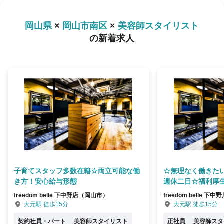
岡山県
×
岡山市南区
×
美容師スタイリスト
の新着求人
子育てスタッフ多数在籍☆両立可能な働
☆無理なく働きた
き方！安心給与形態
週休二日☆福利厚
freedom belle 下中野店（岡山市）
freedom belle 
大元駅 徒歩15分
大元駅 徒歩15分
契約社員・パート
美容師スタイリスト
正社員
美容師スタ