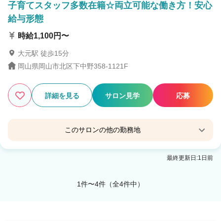
子育てスタッフ多数在籍☆両立可能な働き方！安心
給与形態
時給1,100円〜
大元駅 徒歩15分
岡山県岡山市北区下中野358-1121F
詳細を見る
サロン見学
応募
このサロンの他の勤務地
freedom 浦安店（岡山県）
最終更新日:1日前
備前西市駅 車5分
1件〜4件（全4件中）