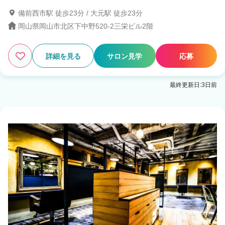
備前西市駅 徒歩23分 / 大元駅 徒歩23分
岡山県岡山市北区下中野520-2三栄ビル2階
4
この条件の求人数
件
詳細を見る
サロン見学
応募
検索する
最終更新日:3日前