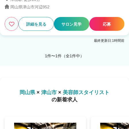
岡山県津山市河辺952
1
この条件の求人数
件
詳細を見る
サロン見学
応募
検索する
最終更新日:1時間前
1件〜1件（全1件中）
岡山県
×
津山市
×
美容師スタイリスト
の新着求人