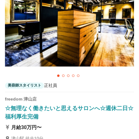
カラーリスト
フロント・レセプション
ヘアメイク・美容部員
アイリスト
ネイリスト
エステティシャン
講師・インストラクター
営業・販売スタッフ・その他
雇用形態
正社員
美容師スタイリスト
正社員
契約社員・パート
freedom 津山店
業務委託・フリーランス
紹介・派遣
☆無理なく働きたいと思えるサロンへ☆週休二日☆
福利厚生完備
詳細条件
月給30万円〜
社会保険完備
詳細条件を変更
津山駅 徒歩10分