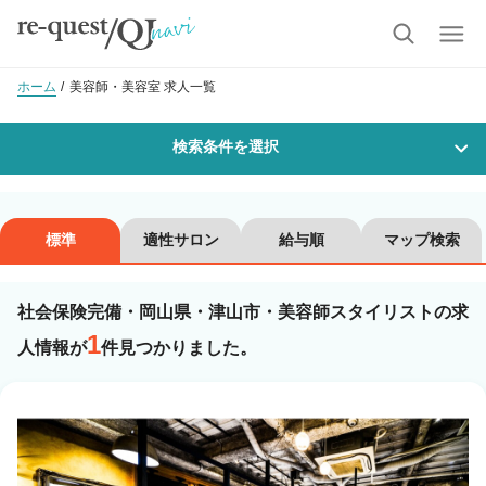
ホーム
美容師・美容室 求人一覧
検索条件を選択
勤務地
標準
適性サロン
給与順
マップ検索
社会保険完備・岡山県・津山市・美容師スタイリストの求
沿線・駅を選択
市区町村を選択
1
人情報が
件見つかりました。
津山市
職種・
技能ランク
美容師スタイリスト
美容師アシスタント