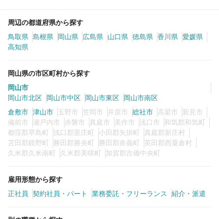
周辺の都道府県から探す
鳥取県
島根県
岡山県
広島県
山口県
徳島県
香川県
愛媛県
高知県
岡山県の市区町村から探す
岡山市
岡山市北区
岡山市中区
岡山市東区
岡山市南区
倉敷市
津山市
玉野市
笠岡市
井原市
総社市
高梁市
新見市
備前市
瀬戸内市
赤磐市
真庭市
美作市
浅口市
和気郡和気町
都窪郡早島町
浅口郡里庄町
小田郡矢掛町
真庭郡新庄村
苫田郡鏡野町
勝田郡勝央町
勝田郡奈義町
英田郡西粟倉村
久米郡久米南町
久米郡美咲町
加賀郡吉備中央町
雇用形態から探す
正社員
契約社員・パート
業務委託・フリーランス
紹介・派遣