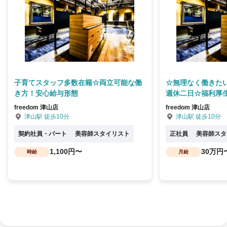
子育てスタッフ多数在籍☆両立可能な働
☆無理なく働きた
き方！安心給与形態
週休二日☆福利厚
freedom 津山店
freedom 津山店
津山駅 徒歩10分
津山駅 徒歩10分
契約社員・パート
美容師スタイリスト
正社員
美容師スタ
1,100円〜
30万円
時給
月給