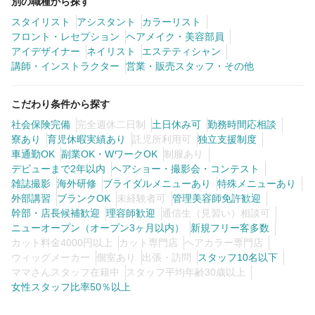
別の職種から探す
スタイリスト
アシスタント
カラーリスト
フロント・レセプション
ヘアメイク・美容部員
アイデザイナー
ネイリスト
エステティシャン
講師・インストラクター
営業・販売スタッフ・その他
こだわり条件から探す
社会保険完備
完全週休二日制
土日休み可
勤務時間応相談
寮あり
育児休暇実績あり
託児所利用可
独立支援制度
車通勤OK
副業OK・WワークOK
制服あり
デビューまで2年以内
ヘアショー・撮影会・コンテスト
雑誌撮影
海外研修
ブライダルメニューあり
特殊メニューあり
外部講習
ブランクOK
未経験者可
管理美容師免許歓迎
幹部・店長候補歓迎
理容師歓迎
通信生（見習い）相談可
ニューオープン（オープン3ヶ月以内）
新規フリー客多数
カット料金4000円以上
カット専門店
ヘアカラー専門店
ウィッグメーカー
個室あり
出張・訪問
スタッフ10名以下
ママさんスタッフ在籍中
スタッフ平均年齢30歳以上
女性スタッフ比率50％以上