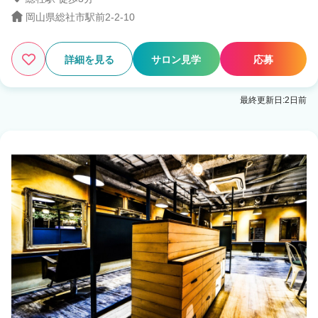
岡山県総社市駅前2-2-10
3
この条件の求人数
件
詳細を見る
サロン見学
応募
検索する
最終更新日:2日前