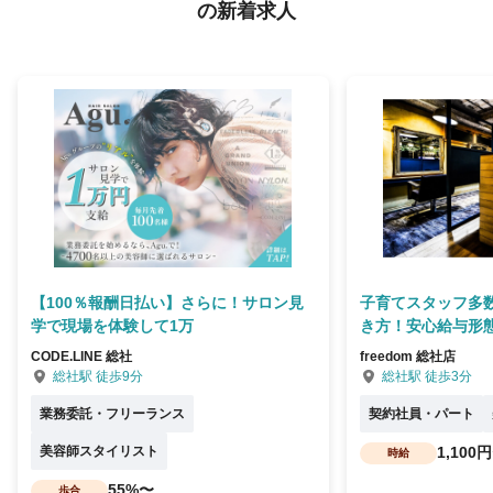
の新着求人
【100％報酬日払い】さらに！サロン見
子育てスタッフ多
学で現場を体験して1万
き方！安心給与形
CODE.LINE 総社
freedom 総社店
総社駅 徒歩9分
総社駅 徒歩3分
業務委託・フリーランス
契約社員・パート
美容師スタイリスト
1,100
時給
55%〜
歩合