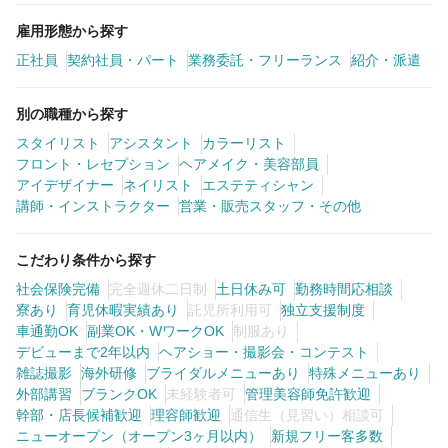
雇用形態から探す
正社員
契約社員・パート
業務委託・フリーランス
紹介・派遣
別の職種から探す
スタイリスト
アシスタント
カラーリスト
フロント・レセプション
ヘアメイク・美容部員
アイデザイナー
ネイリスト
エステティシャン
講師・インストラクター
営業・販売スタッフ・その他
こだわり条件から探す
社会保険完備
完全週休二日制
土日休み可
勤務時間応相談
寮あり
育児休暇実績あり
託児所利用可
独立支援制度
車通勤OK
副業OK・WワークOK
制服あり
デビューまで2年以内
ヘアショー・撮影会・コンテスト
雑誌撮影
海外研修
ブライダルメニューあり
特殊メニューあり
外部講習
ブランクOK
未経験者可
管理美容師免許歓迎
幹部・店長候補歓迎
理容師歓迎
通信生（見習い）相談可
ニューオープン（オープン3ヶ月以内）
新規フリー客多数