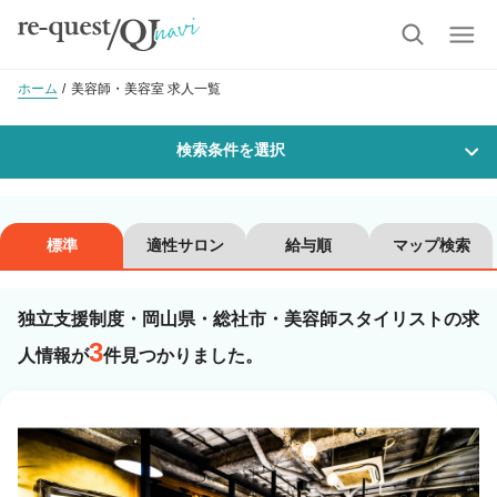
ホーム
美容師・美容室 求人一覧
検索条件を選択
勤務地
標準
適性サロン
給与順
マップ検索
独立支援制度・岡山県・総社市・美容師スタイリストの求
沿線・駅を選択
市区町村を選択
3
人情報が
件見つかりました。
総社市
職種・
技能ランク
美容師スタイリスト
美容師アシスタント