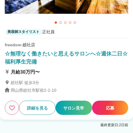
正社員
美容師スタイリスト
freedom 総社店
☆無理なく働きたいと思えるサロンへ☆週休二日☆
福利厚生完備
月給30万円〜
総社駅 徒歩3分
岡山県総社市駅前2-2-10
詳細を見る
サロン見学
応募
最終更新日:2日前