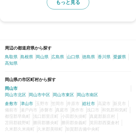
もっと見る
周辺の都道府県から探す
鳥取県
島根県
岡山県
広島県
山口県
徳島県
香川県
愛媛県
高知県
岡山県の市区町村から探す
岡山市
岡山市北区
岡山市中区
岡山市東区
岡山市南区
倉敷市
津山市
玉野市
笠岡市
井原市
総社市
高梁市
新見市
備前市
瀬戸内市
赤磐市
真庭市
美作市
浅口市
和気郡和気町
都窪郡早島町
浅口郡里庄町
小田郡矢掛町
真庭郡新庄村
苫田郡鏡野町
勝田郡勝央町
勝田郡奈義町
英田郡西粟倉村
久米郡久米南町
久米郡美咲町
加賀郡吉備中央町