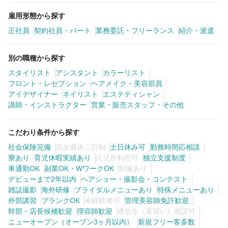
雇用形態から探す
正社員
契約社員・パート
業務委託・フリーランス
紹介・派遣
別の職種から探す
スタイリスト
アシスタント
カラーリスト
フロント・レセプション
ヘアメイク・美容部員
アイデザイナー
ネイリスト
エステティシャン
講師・インストラクター
営業・販売スタッフ・その他
こだわり条件から探す
社会保険完備
完全週休二日制
土日休み可
勤務時間応相談
寮あり
育児休暇実績あり
託児所利用可
独立支援制度
車通勤OK
副業OK・WワークOK
制服あり
デビューまで2年以内
ヘアショー・撮影会・コンテスト
雑誌撮影
海外研修
ブライダルメニューあり
特殊メニューあり
外部講習
ブランクOK
未経験者可
管理美容師免許歓迎
幹部・店長候補歓迎
理容師歓迎
通信生（見習い）相談可
ニューオープン（オープン3ヶ月以内）
新規フリー客多数