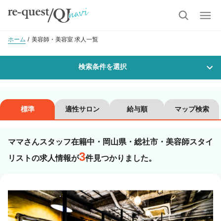
ホーム
美容師・美容室 求人一覧
検索条件を選択
勤務地
標準
適性サロン
給与順
マップ検索
ママさんスタッフ在籍中・岡山県・総社市・美容師スタイ
沿線・駅を選択
市区町村を選択
3
リストの求人情報が
件見つかりました。
総社市
職種・
技能ランク
美容師スタイリスト
美容師アシスタント