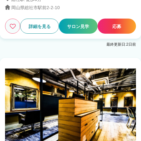
岡山県総社市駅前2-2-10
3
この条件の求人数
件
詳細を見る
サロン見学
応募
検索する
最終更新日:2日前