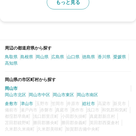
もっと見る
周辺の都道府県から探す
鳥取県
島根県
岡山県
広島県
山口県
徳島県
香川県
愛媛県
高知県
岡山県の市区町村から探す
岡山市
岡山市北区
岡山市中区
岡山市東区
岡山市南区
倉敷市
津山市
玉野市
笠岡市
井原市
総社市
高梁市
新見市
備前市
瀬戸内市
赤磐市
真庭市
美作市
浅口市
和気郡和気町
都窪郡早島町
浅口郡里庄町
小田郡矢掛町
真庭郡新庄村
苫田郡鏡野町
勝田郡勝央町
勝田郡奈義町
英田郡西粟倉村
久米郡久米南町
久米郡美咲町
加賀郡吉備中央町