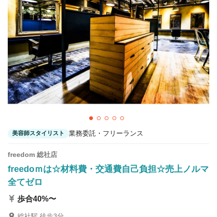
カラーリスト
フロント・レセプション
ヘアメイク・美容部員
アイリスト
ネイリスト
エステティシャン
講師・インストラクター
営業・販売スタッフ・その他
雇用形態
業務委託・フリーランス
美容師スタイリスト
正社員
契約社員・パート
freedom 総社店
業務委託・フリーランス
紹介・派遣
freedoｍは☆材料費・交通費自己負担☆売上ノルマ
全てゼロ
詳細条件
歩合40%〜
ママさんスタッフ在籍中
詳細条件を変更
総社駅 徒歩3分