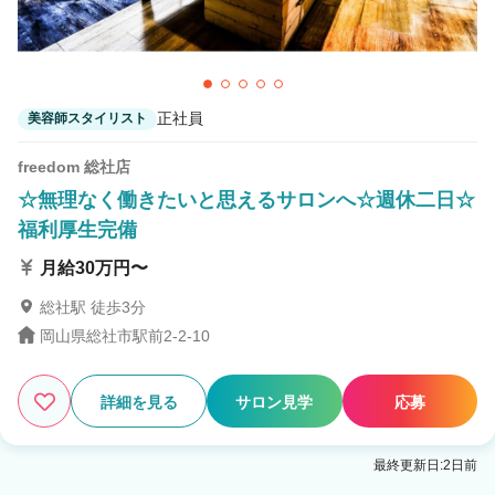
正社員
美容師スタイリスト
freedom 総社店
☆無理なく働きたいと思えるサロンへ☆週休二日☆
福利厚生完備
月給30万円〜
総社駅 徒歩3分
岡山県総社市駅前2-2-10
詳細を見る
サロン見学
応募
最終更新日:2日前