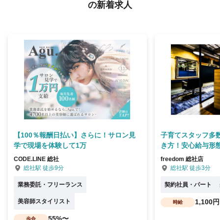
の新着求人
【100％報酬日払い】さらに！サロン見
子育てスタッフ多
学で現場を体験して1万
き方！安心給与形
CODE.LINE 総社
freedom 総社店
総社駅 徒歩9分
総社駅 徒歩3分
業務委託・フリーランス
契約社員・パート
美容師スタイリスト
1,100
時給
55%〜
歩合