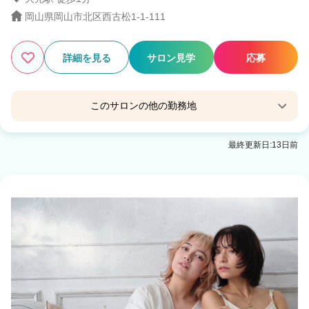
岡山県岡山市北区西古松1-1-111
3
この条件の求人数
件
検索する
詳細を見る
サロン見学
応募
このサロンの他の勤務地
QBハウスハローズ中庄店
最終更新日:13日前
中庄駅 徒歩10分
QBハウスイオンタウン水島店
水島駅 徒歩3分
QBハウスイオンモール倉敷店
倉敷駅
QBハウスイオンモール岡山店
岡山駅 徒歩3分