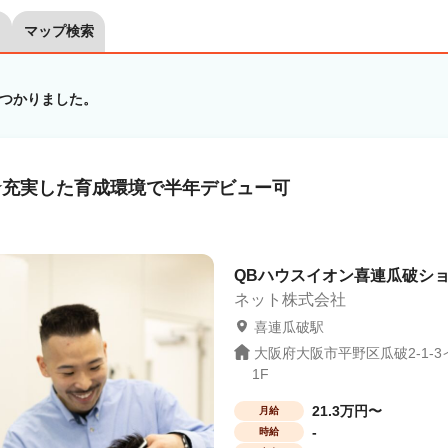
マップ検索
つかりました。
☆充実した育成環境で半年デビュー可
QBハウスイオン喜連瓜破ショ
ネット株式会社
喜連瓜破駅
大阪府大阪市平野区瓜破2-1-
1F
21.3万円〜
月給
-
時給