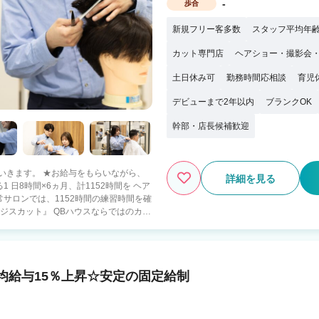
-
歩合
新規フリー客多数
スタッフ平均年齢
カット専門店
ヘアショー・撮影会
土日休み可
勤務時間応相談
育児
デビューまで2年以内
ブランクOK
幹部・店長候補歓迎
をもらいながら、
詳細を見る
 日8時間×6ヵ月、計1152時間を ヘア
サロンでは、1152時間の練習時間を確
に必要な技術を 習得できるカリキュラム
使用するウィッグは平
職場復帰したスタッフがたくさんいま
均給与15％上昇☆安定の固定給制
 最大４万円 引越費用最大 10万円補助
手数料 不要 家具付き物件あり ※規定あ