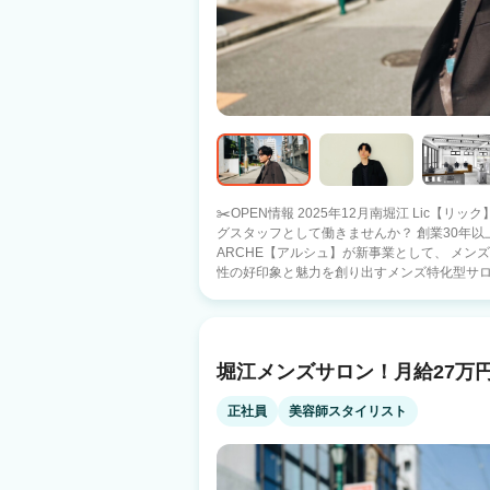
✂️OPEN情報 2025年12月南堀江 Lic【
グスタッフとして働きませんか？ 創業30年以上のトータルビューティサロン
ARCHE【アルシュ】が新事業として、 メンズ
性の好印象と魅力を創り出すメンズ特化型サロ
ープ店の入客、オープン準備での 勤務が可能です！
働く魅力】 ■デビューだけでなく、管理職へ
歓迎◎ ■カットだけではなく、スキンケア・ア
術に自信のない方も安心、自社スタジオでの集
堀江メンズサロン！月給27万円
安な方も安心◎ 【遠方からの応募も安心・歓迎】 県外からの移住や引っ越しをサポー
トする、 《引っ越し準備金10万円》を支給！
たい方も安心してご応募ください。 ーーーーーーー ≪今の環境でスタイリストになる
正社員
美容師スタイリスト
のが不安な方必見≫ トレンドヘアスタイルは
ア・アイブロウなどケアメニューが充実！ 幅
で、 お客様との信頼関係深めたり、 幅広い
の向上につながっています！ レッスンスタジ