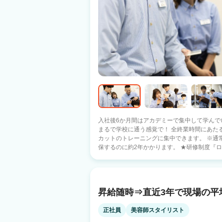
入社後6か月間はアカデミーで集中して学んでいきます。 ★お給与
まるで学校に通う感覚で！ 全終業時間にあたる1
カットのトレーニングに集中できます。 ※通常
保するのに約2年かかります。 ★研修制度『ロジスカット』 QBハウスならではのカッ
ト理論。 6ヵ月で、ヘアカットスタイリスト
です。 ⇒7ヶ月目には一人前のヘアカットスタイリストへ！ ★
均300体！すべて会社支給！ ★もちろん研修費は無料！ ▷長期ブランクがある方！ 子
育てがひと段落。長期ブランクを乗り越えて 
昇給随時⇒直近3年で現場の平
す！ ▷第2新卒の方！ 練習時間が確保できない… 教育環境に恵まれていない… そんな
方はぜひここでいっしょに学びましょう♪ ★大手ならではの手厚い待遇 ▷地方から都
心部へ ◎ライフスタイルサポート制度 家賃補助
正社員
美容師スタイリスト
入社1ヶ月後に 10万円支給 敷金・礼金・仲介