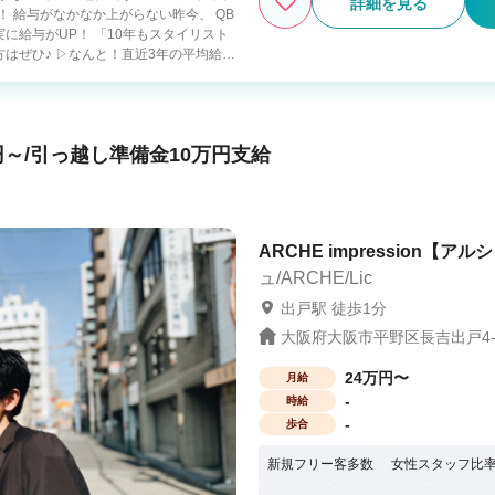
詳細を見る
！ 給与がなかなか上がらない昨今、 QB
に給与がUP！ 「10年もスタイリスト
はぜひ♪ ▷なんと！直近3年の平均給与
 引越費用最大 10万円補助 入社1ヶ月後
き物件あり ※規定あり チームワー
だけでお客さまのニーズに応えていく。
～/引っ越し準備金10万円支給
ろさ。 「カットが今より楽しくなる」
方も大歓迎★
た研修をご用意しております。 カット未
るカリキュラム 研修は全て勤務時間内
ながら集中して学べます。 ◎研修費無料
ARCHE impression【アルシ
.1万円～ ●岡山・四国：月給29.1万円
ュ/ARCHE/Lic
出戸駅 徒歩1分
大阪府大阪市平野区長吉出戸4-5
24万円〜
月給
-
時給
-
歩合
新規フリー客多数
女性スタッフ比率