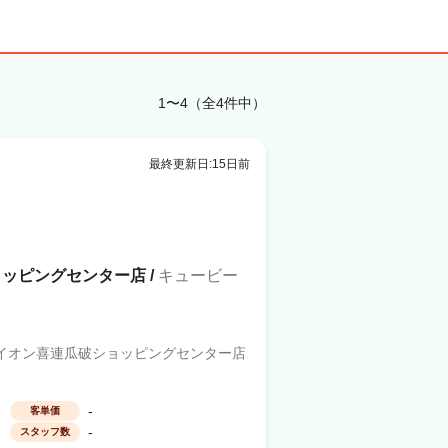
1〜4（全4件中）
最終更新日:15日前
ッピングセンター店 /
キュービー
3イオン喜連瓜破ショッピングセンター店
-
客単価
-
スタッフ数