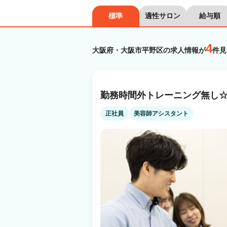
標準
適性サロン
給与順
4
大阪府・大阪市平野区の求人情報が
件見
勤務時間外トレーニング無し
正社員
美容師アシスタント