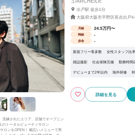
ュ/ARCHE/Lic
出戸駅 徒歩1分
大阪府大阪市平野区長吉出戸4-5
24.5万円〜
月給
-
時給
-
歩合
新規フリー客多数
女性スタッフ比率
雑誌撮影
社会保険完備
勤務時間
デビューまで2年以内
海外研修
詳細を見る
リック】 洗練されたエリア、店舗でオープニン
サロンをOPEN！ 幅広いメニューで男