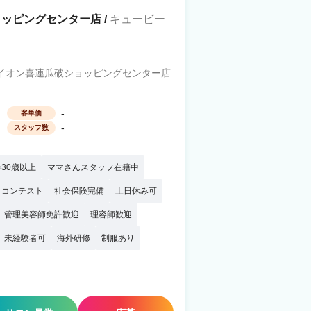
ッピングセンター店 /
キュービー
3イオン喜連瓜破ショッピングセンター店
-
客単価
-
スタッフ数
30歳以上
ママさんスタッフ在籍中
・コンテスト
社会保険完備
土日休み可
管理美容師免許歓迎
理容師歓迎
未経験者可
海外研修
制服あり