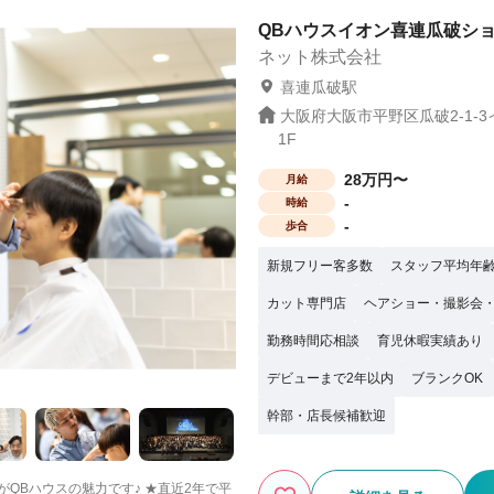
QBハウスイオン喜連瓜破ショ
：月給25.05万円～ 大阪：月給24万
32万円～ 仙台・札幌：月給22.1万円～ 福
ネット株式会社
喜連瓜破駅
大阪府大阪市平野区瓜破2-1-
1F
28万円〜
月給
-
時給
-
歩合
新規フリー客多数
スタッフ平均年齢
カット専門店
ヘアショー・撮影会
勤務時間応相談
育児休暇実績あり
デビューまで2年以内
ブランクOK
幹部・店長候補歓迎