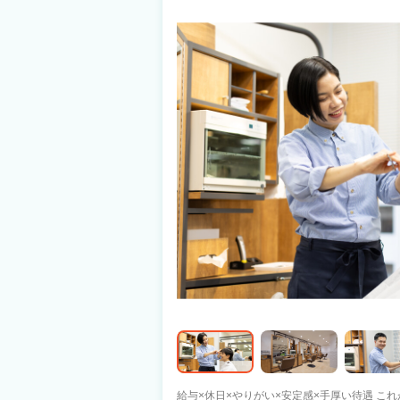
り アカデミー：東京・大阪・名古屋・福岡・仙台・広島 ※専任トレーナー常駐 【地
域給与例（残業手当と交通費は別途支給）】 東京
円～ 名古屋：月給23.3万円～ 広島：月給22.
岡：月給21.8万円～
給与×休日×やりがい×安定感×手厚い待遇 これがQBハウスの魅力です♪ ★直近2年で平