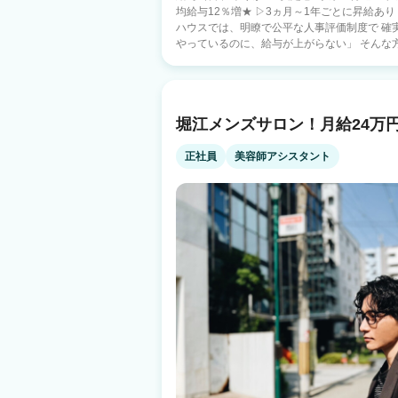
均給与12％増★ ▷3ヵ月～1年ごとに昇給あり
ハウスでは、明瞭で公平な人事評価制度で 確実
やっているのに、給与が上がらない」 そんな方
は15％も増えています！ ★大手ならではの手厚い待遇★ ◎ライフスタイルサポート制
度 ～地方から都心部へ～ 家賃補助 最大４万円
に 10万円支給 敷金・礼金・仲介手数料 不要 家具付
クで店舗の数字をつくり上げていく。 ハサミ
堀江メンズサロン！月給24万円
ハサミだけで仕上げるスタイルづくりのおもし
QBハウスには、やりがいがたくさん詰まっています♪ ★長期ブランクの
QBHOUSEでは経験値や技術レベルに合わせ
正社員
美容師アシスタント
経験者でも6ヶ月でスタイリストデビューでき
に行っています。 6か月間、お給与をもらい
◎練習用ウィッグ会社支給 ●東京・神奈川・千葉・埼玉：月給30万円～ ●大阪・京
都・兵庫・愛知：月給28万円～ ●九州：月給29
～ ※詳しくは採用HPをご覧ください。