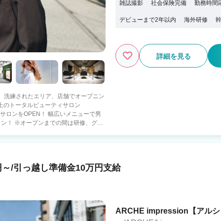
雑誌撮影
社会保険完備
勤務時間
デビューまで2年以内
海外研修
詳細を見る
リック】 洗練されたエリア、店舗でオープニン
サロンをOPEN！ 幅広いメニューで男
ン！ ※オープンまでの間は研修、グル
お気軽にご相談ください 【Licで
のキャリアアップ、独立に興味のある方
イブロウなど幅広い美容が学べる◎ ■技
中技術研修◎ ■デビュー後に入客に不
～/引っ越し準備金10万円支給
 新天地で新しいキャリアをスタートさせ
もちろん、 頭皮・毛髪ケア・スキンケ
広い美容の技術と知識を習得できること
ARCHE impression【アルシ
技術の提供は売上を作る機会が増え、所得
オ完備し1年以内でデビュー可能なカリ