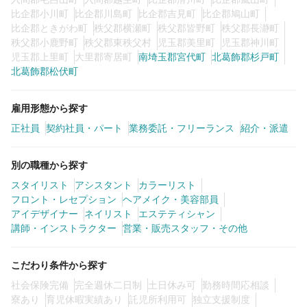
比企郡小川町
比企郡川島町
比企郡吉見町
比企郡鳩山町
比企郡ときがわ町
秩父郡横瀬町
秩父郡皆野町
秩父郡長瀞町
0
この条件の求人数
件
秩父郡小鹿野町
秩父郡東秩父村
児玉郡美里町
児玉郡神川町
児玉郡上里町
大里郡寄居町
南埼玉郡宮代町
北葛飾郡杉戸町
北葛飾郡松伏町
検索する
雇用形態から探す
正社員
契約社員・パート
業務委託・フリーランス
紹介・派遣
別の職種から探す
スタイリスト
アシスタント
カラーリスト
フロント・レセプション
ヘアメイク・美容部員
アイデザイナー
ネイリスト
エステティシャン
講師・インストラクター
営業・販売スタッフ・その他
こだわり条件から探す
社会保険完備
完全週休二日制
土日休み可
勤務時間応相談
寮あり
育児休暇実績あり
託児所利用可
独立支援制度