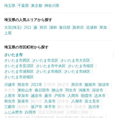
埼玉県
千葉県
東京都
神奈川県
カラーリスト
フロント・レセプション
埼玉県の人気エリアから探す
ヘアメイク・美容部員
アイリスト
大宮(埼玉)
川口
蕨
所沢
浦和
春日部
新所沢
北浦和
草加
ネイリスト
エステティシャン
上尾
講師・インストラクター
営業・販売スタッフ・その他
埼玉県の市区町村から探す
さいたま市
雇用形態
さいたま市西区
さいたま市北区
さいたま市大宮区
さいたま市見沼区
さいたま市中央区
さいたま市桜区
さいたま市浦和区
さいたま市南区
さいたま市緑区
正社員
契約社員・パート
さいたま市岩槻区
業務委託・フリーランス
紹介・派遣
川越市
熊谷市
川口市
行田市
秩父市
所沢市
飯能市
加須市
本庄市
東松山市
春日部市
狭山市
羽生市
鴻巣市
深谷市
上尾市
草加市
越谷市
蕨市
戸田市
入間市
朝霞市
志木市
詳細条件
和光市
新座市
桶川市
久喜市
北本市
八潮市
富士見市
三郷市
蓮田市
坂戸市
幸手市
鶴ヶ島市
日高市
吉川市
ふじみ野市
白岡市
北足立郡伊奈町
入間郡三芳町
詳細条件を変更
入間郡毛呂山町
入間郡越生町
比企郡滑川町
比企郡嵐山町