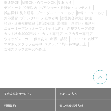
車通勤OK
副業OK・WワークOK
制服あり
デビューまで2年以内
ヘアショー・撮影会・コンテスト
雑誌撮影
海外研修
ブライダルメニューあり
特殊メニューあり
外部講習
ブランクOK
未経験者可
管理美容師免許歓迎
幹部・店長候補歓迎
理容師歓迎
通信生（見習い）相談可
ニューオープン（オープン3ヶ月以内）
新規フリー客多数
カット料金4000円以上
カット専門店
ヘアカラー専門店
ウィッグメーカー
個室あり
出張・訪問
スタッフ10名以下
ママさんスタッフ在籍中
スタッフ平均年齢30歳以上
女性スタッフ比率50％以上
美容室経営者の方へ
初めての方へ
利用規約
個人情報保護方針