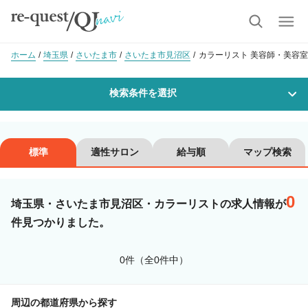
ホーム
埼玉県
さいたま市
さいたま市見沼区
カラーリスト 美容師・美容室
検索条件を選択
勤務地
標準
適性サロン
給与順
マップ検索
0
沿線・駅を選択
市区町村を選択
埼玉県・さいたま市見沼区・カラーリストの求人情報が
件見つかりました。
さいたま市見沼区
0件（全0件中）
職種・
技能ランク
周辺の都道府県から探す
美容師スタイリスト
美容師アシスタント