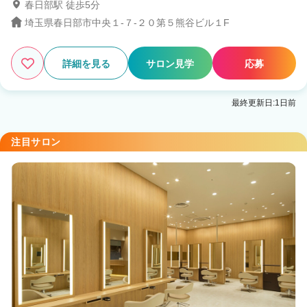
春日部駅 徒歩5分
埼玉県春日部市中央１-７-２０第５熊谷ビル１F
詳細を見る
サロン見学
応募
最終更新日:1日前
注目サロン