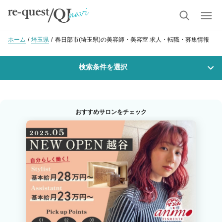
ホーム
埼玉県
春日部市(埼玉県)の美容師・美容室 求人・転職・募集情報
検索条件を選択
勤務地
おすすめサロンをチェック
沿線・駅を選択
市区町村を選択
春日部市
職種・
技能ランク
美容師スタイリスト
美容師アシスタント