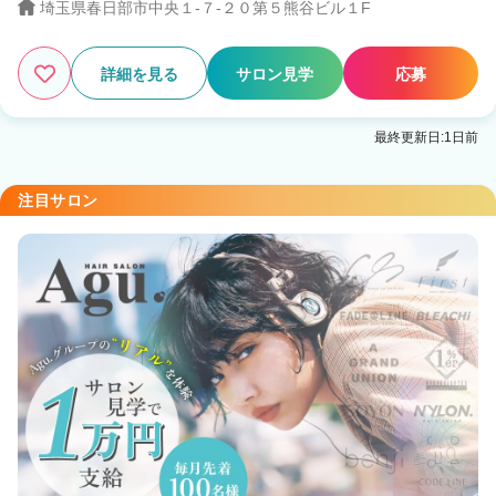
埼玉県春日部市中央１-７-２０第５熊谷ビル１F
詳細を見る
サロン見学
応募
最終更新日:1日前
注目サロン