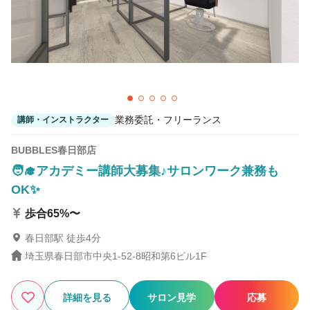
業務委託・フリーランス
講師・インストラクター
BUBBLES春日部店
🧑‍🎓アカデミー講師大募集♪サロンワーク兼務も
OK✨
歩合65%〜
春日部駅 徒歩4分
埼玉県春日部市中央1-52-8昭和第6ビル1F
詳細を見る
サロン見学
応募