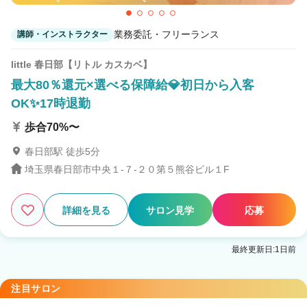
業務委託・フリーランス
講師・インストラクター
little 春日部【リトル カスカベ】
最大80％還元×選べる保障給💎初日から入客
OK✨17時退勤
歩合70%〜
春日部駅 徒歩5分
埼玉県春日部市中央１-７-２０第５熊谷ビル１F
詳細を見る
サロン見学
応募
最終更新日:1日前
注目サロン