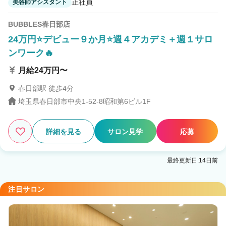
正社員
美容師アシスタント
BUBBLES春日部店
24万円⭐デビュー９か月⭐週４アカデミ＋週１サロ
ンワーク🔥
月給24万円〜
春日部駅 徒歩4分
埼玉県春日部市中央1-52-8昭和第6ビル1F
詳細を見る
サロン見学
応募
最終更新日:14日前
注目サロン