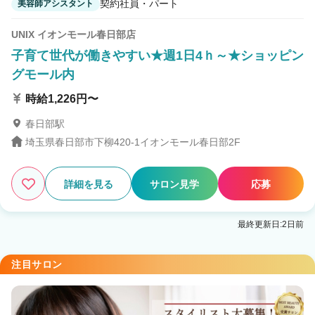
契約社員・パート
美容師アシスタント
UNIX イオンモール春日部店
子育て世代が働きやすい★週1日4ｈ～★ショッピン
グモール内
時給1,226円〜
春日部駅
埼玉県春日部市下柳420-1イオンモール春日部2F
詳細を見る
サロン見学
応募
最終更新日:2日前
注目サロン