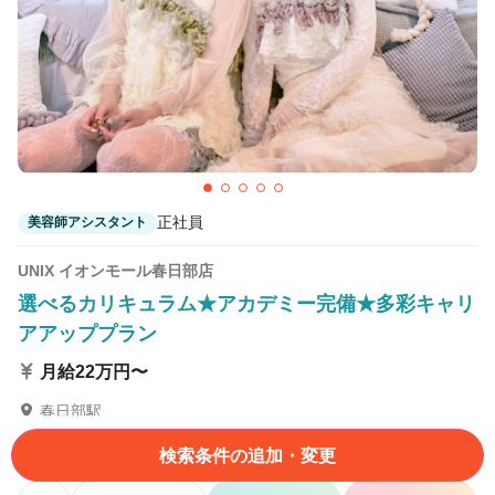
正社員
美容師アシスタント
UNIX イオンモール春日部店
選べるカリキュラム★アカデミー完備★多彩キャリ
アアッププラン
月給22万円〜
春日部駅
埼玉県春日部市下柳420-1イオンモール春日部2F
検索条件の追加・変更