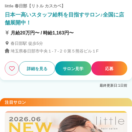
little 春日部【リトル カスカベ】
日本一高いスタッフ給料を目指すサロン♪全国に店
舗展開中！
月給20万円〜 / 時給1,163円〜
春日部駅 徒歩5分
埼玉県春日部市中央１-７-２０第５熊谷ビル１F
詳細を見る
サロン見学
応募
最終更新日:1日前
注目サロン