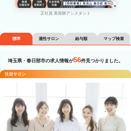
カラーリスト
フロント・レセプション
正社員.美容師アシスタント
ヘアメイク・美容部員
アイリスト
ネイリスト
エステティシャン
標準
適性サロン
給与順
マップ検索
講師・インストラクター
営業・販売スタッフ・その他
56
埼玉県・春日部市の求人情報が
件見つかりました。
雇用形態
注目サロン
正社員
契約社員・パート
業務委託・フリーランス
紹介・派遣
詳細条件
詳細条件を変更