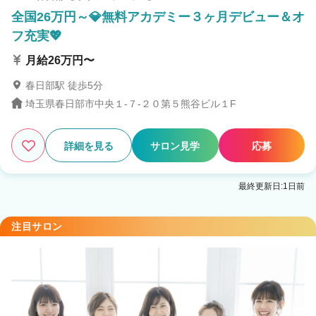
全国26万円～💎無料アカデミー３ヶ月デビュー＆オ
フ充実💖
月給26万円〜
春日部駅 徒歩5分
埼玉県春日部市中央１-７-２０第５熊谷ビル１F
詳細を見る
サロン見学
応募
最終更新日:1日前
注目サロン