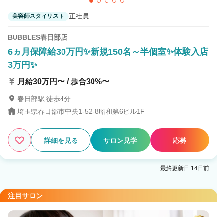
正社員
美容師スタイリスト
BUBBLES春日部店
6ヵ月保障給30万円✨新規150名～半個室✨体験入店
3万円✨
月給30万円〜 / 歩合30%〜
春日部駅 徒歩4分
埼玉県春日部市中央1-52-8昭和第6ビル1F
詳細を見る
サロン見学
応募
最終更新日:14日前
注目サロン