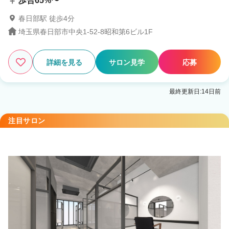
歩合65%〜
春日部駅 徒歩4分
埼玉県春日部市中央1-52-8昭和第6ビル1F
詳細を見る
サロン見学
応募
最終更新日:14日前
注目サロン