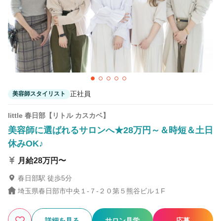
56
この条件の求人数
件
検索する
正社員
美容師スタイリスト
little 春日部【リトル カスカベ】
美容師に選ばれるサロンへ★28万円～＆時短＆土日
休みOK♪
月給28万円〜
春日部駅 徒歩5分
埼玉県春日部市中央１-７-２０第５熊谷ビル１F
詳細を見る
サロン見学
応募