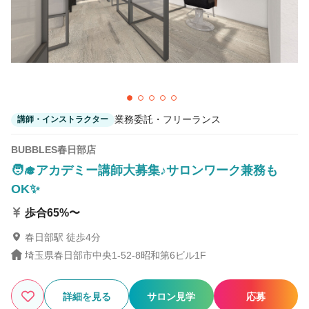
業務委託・フリーランス
講師・インストラクター
BUBBLES春日部店
🧑‍🎓アカデミー講師大募集♪サロンワーク兼務も
OK✨
歩合65%〜
春日部駅 徒歩4分
埼玉県春日部市中央1-52-8昭和第6ビル1F
詳細を見る
サロン見学
応募