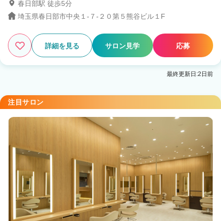
春日部駅 徒歩5分
埼玉県春日部市中央１-７-２０第５熊谷ビル１F
詳細を見る
サロン見学
応募
最終更新日:2日前
注目サロン