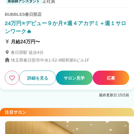
正社員
美容師アシスタント
BUBBLES春日部店
24万円⭐デビュー９か月⭐週４アカデミ＋週１サロ
ンワーク🔥
月給24万円〜
春日部駅 徒歩4分
埼玉県春日部市中央1-52-8昭和第6ビル1F
詳細を見る
サロン見学
応募
最終更新日:15日前
注目サロン