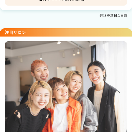
Agu hair naughty 春日部2号
最終更新日:1日前
春日部駅 徒歩8分
注目サロン