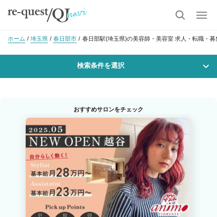
ホーム
埼玉県
春日部市
春日部駅(埼玉県)の美容師・美容室 求人・転職・募
検索条件を選択
勤務地
おすすめサロンをチェック
沿線・駅を選択
市区町村を選択
春日部
職種・
技能ランク
美容師スタイリスト
美容師アシスタント