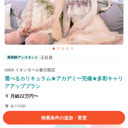
正社員
美容師アシスタント
UNIX イオンモール春日部店
選べるカリキュラム★アカデミー完備★多彩キャリ
アアッププラン
月給22万円〜
春日部駅
埼玉県春日部市下柳420-1イオンモール春日部2F
検索条件の追加・変更