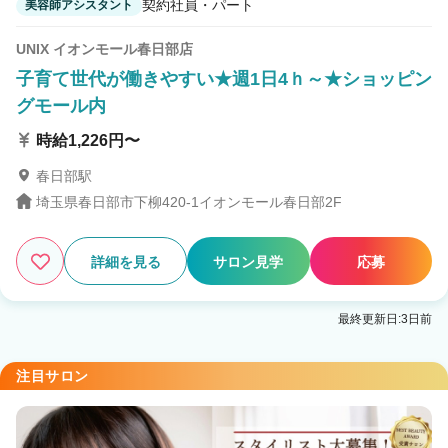
契約社員・パート
美容師アシスタント
UNIX イオンモール春日部店
子育て世代が働きやすい★週1日4ｈ～★ショッピン
グモール内
時給1,226円〜
春日部駅
埼玉県春日部市下柳420-1イオンモール春日部2F
詳細を見る
サロン見学
応募
最終更新日:3日前
注目サロン