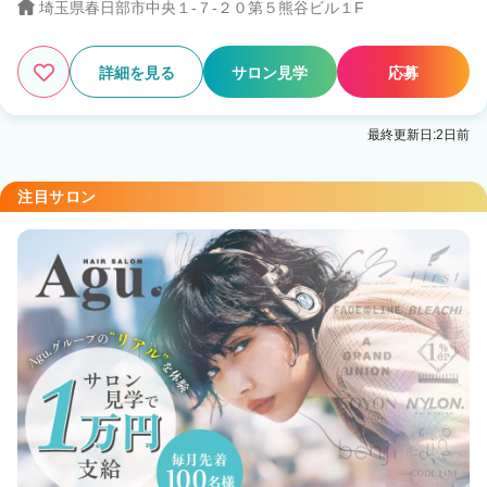
埼玉県春日部市中央１-７-２０第５熊谷ビル１F
詳細を見る
サロン見学
応募
最終更新日:2日前
注目サロン