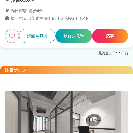
歩合65%〜
春日部駅 徒歩4分
埼玉県春日部市中央1-52-8昭和第6ビル1F
詳細を見る
サロン見学
応募
最終更新日:15日前
注目サロン