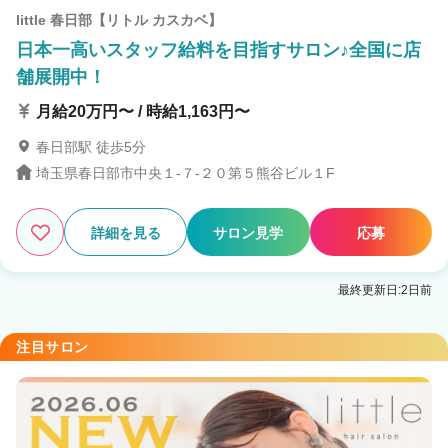
little 春日部【リトル カスカベ】
日本一高いスタッフ給料を目指すサロン♪全国に店
舗展開中！
月給20万円〜 / 時給1,163円〜
春日部駅 徒歩5分
埼玉県春日部市中央１-７-２０第５熊谷ビル１F
詳細を見る
サロン見学
応募
最終更新日:2日前
注目サロン