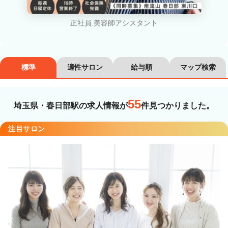
カラーリスト
フロント・レセプション
正社員.美容師アシスタント
ヘアメイク・美容部員
アイリスト
ネイリスト
エステティシャン
標準
適性サロン
給与順
マップ検索
講師・インストラクター
営業・販売スタッフ・その他
55
埼玉県・春日部駅の求人情報が
件見つかりました。
雇用形態
注目サロン
正社員
契約社員・パート
業務委託・フリーランス
紹介・派遣
詳細条件
詳細条件を変更