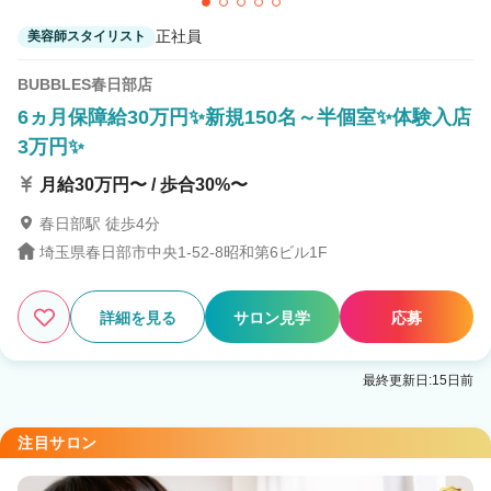
正社員
美容師スタイリスト
BUBBLES春日部店
6ヵ月保障給30万円✨新規150名～半個室✨体験入店
3万円✨
月給30万円〜 / 歩合30%〜
春日部駅 徒歩4分
埼玉県春日部市中央1-52-8昭和第6ビル1F
詳細を見る
サロン見学
応募
最終更新日:15日前
注目サロン