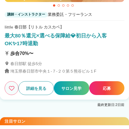
業務委託・フリーランス
講師・インストラクター
little 春日部【リトル カスカベ】
最大80％還元×選べる保障給💎初日から入客
OK✨17時退勤
歩合70%〜
春日部駅 徒歩5分
埼玉県春日部市中央１-７-２０第５熊谷ビル１F
詳細を見る
サロン見学
応募
最終更新日:2日前
注目サロン