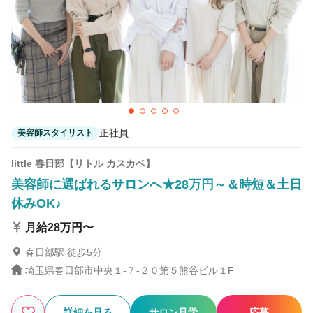
55
この条件の求人数
件
検索する
正社員
美容師スタイリスト
little 春日部【リトル カスカベ】
美容師に選ばれるサロンへ★28万円～＆時短＆土日
休みOK♪
月給28万円〜
春日部駅 徒歩5分
埼玉県春日部市中央１-７-２０第５熊谷ビル１F
詳細を見る
サロン見学
応募