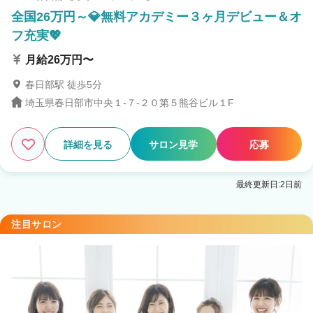
全国26万円～💎無料アカデミー３ヶ月デビュー＆オ
フ充実💖
月給26万円〜
春日部駅 徒歩5分
埼玉県春日部市中央１-７-２０第５熊谷ビル１F
詳細を見る
サロン見学
応募
最終更新日:2日前
注目サロン