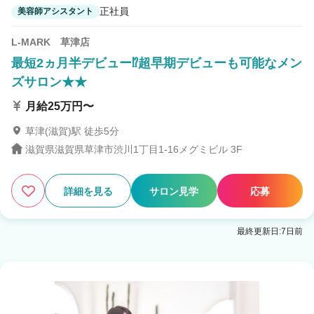
正社員
美容師アシスタント
L-MARK 草津店
最短2ヵ月半デビュー⁉超早期デビューも可能なメン
ズサロン★★
月給25万円〜
草津(滋賀)駅 徒歩5分
滋賀県滋賀県草津市渋川1丁目1-16メグミビル 3F
詳細を見る
サロン見学
応募
最終更新日:7日前