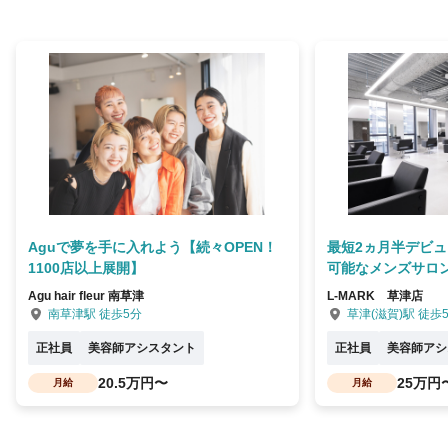
Aguで夢を手に入れよう【続々OPEN！
最短2ヵ月半デビュ
1100店以上展開】
可能なメンズサロ
Agu hair fleur 南草津
L-MARK 草津店
南草津駅 徒歩5分
草津(滋賀)駅 徒歩
正社員
美容師アシスタント
正社員
美容師アシ
20.5万円〜
25万円
月給
月給