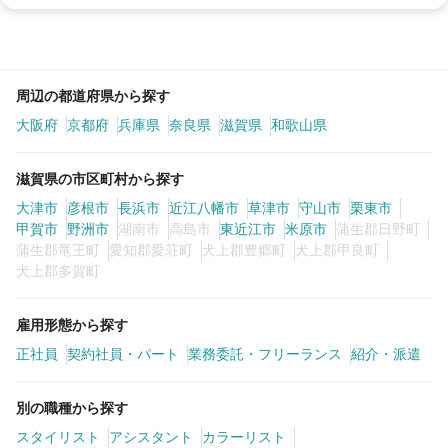
周辺の都道府県から探す
大阪府
京都府
兵庫県
奈良県
滋賀県
和歌山県
滋賀県の市区町村から探す
大津市
彦根市
長浜市
近江八幡市
草津市
守山市
栗東市
甲賀市
野洲市
湖南市
高島市
東近江市
米原市
蒲生郡日野町
蒲生郡竜王町
愛知郡愛荘町
犬上郡豊郷町
犬上郡甲良町
犬上郡多賀町
雇用形態から探す
正社員
契約社員・パート
業務委託・フリーランス
紹介・派遣
別の職種から探す
スタイリスト
アシスタント
カラーリスト