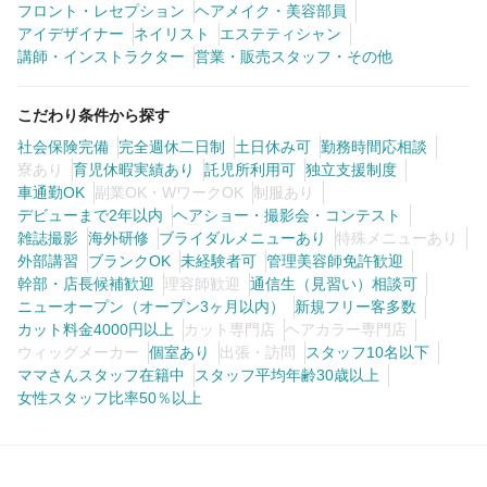
フロント・レセプション
ヘアメイク・美容部員
アイデザイナー
ネイリスト
エステティシャン
講師・インストラクター
営業・販売スタッフ・その他
こだわり条件から探す
社会保険完備
完全週休二日制
土日休み可
勤務時間応相談
寮あり
育児休暇実績あり
託児所利用可
独立支援制度
車通勤OK
副業OK・WワークOK
制服あり
デビューまで2年以内
ヘアショー・撮影会・コンテスト
雑誌撮影
海外研修
ブライダルメニューあり
特殊メニューあり
外部講習
ブランクOK
未経験者可
管理美容師免許歓迎
幹部・店長候補歓迎
理容師歓迎
通信生（見習い）相談可
ニューオープン（オープン3ヶ月以内）
新規フリー客多数
カット料金4000円以上
カット専門店
ヘアカラー専門店
ウィッグメーカー
個室あり
出張・訪問
スタッフ10名以下
ママさんスタッフ在籍中
スタッフ平均年齢30歳以上
女性スタッフ比率50％以上