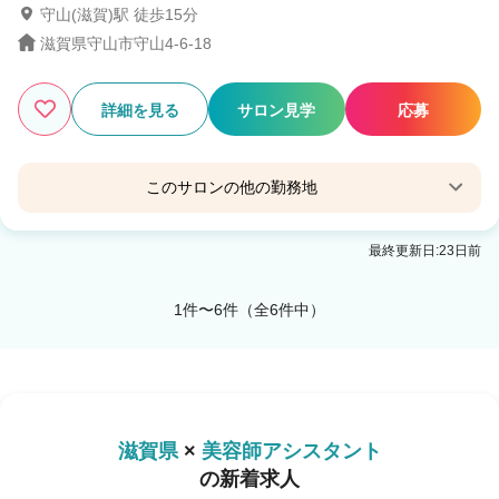
守山(滋賀)駅 徒歩15分
滋賀県守山市守山4-6-18
詳細を見る
サロン見学
応募
このサロンの他の勤務地
lino
最終更新日:23日前
草津(滋賀)駅 徒歩5分
lino守山
1件〜6件（全6件中）
守山(滋賀)駅 徒歩15分
maoli hoaloha by anuenue
守山(滋賀)駅 徒歩15分
滋賀県
×
美容師アシスタント
の新着求人