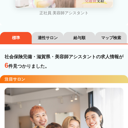
カラーリスト
フロント・レセプション
ヘアメイク・美容部員
アイリスト
正社員.美容師アシスタント
ネイリスト
エステティシャン
講師・インストラクター
営業・販売スタッフ・その他
標準
適性サロン
給与順
マップ検索
雇用形態
社会保険完備・滋賀県・美容師アシスタントの求人情報が
6
件見つかりました。
正社員
契約社員・パート
注目サロン
業務委託・フリーランス
紹介・派遣
詳細条件
社会保険完備
詳細条件を変更