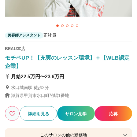
CODE.LINE 彦根
彦根駅 徒歩7分
正社員
美容師アシスタント
BEAU本店
モチベUP！【充実のレッスン環境】＋【WLB認定
企業】
月給22.5万円〜23.6万円
水口城南駅 徒歩2分
滋賀県甲賀市水口町的場1番地
詳細を見る
サロン見学
応募
このサロンの他の勤務地