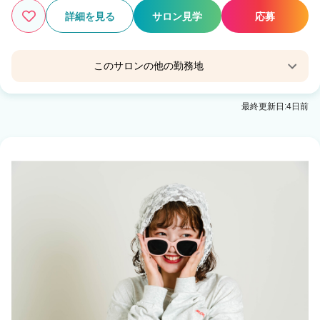
詳細を見る
サロン見学
応募
このサロンの他の勤務地
Agu hair flola草津店
最終更新日:4日前
草津(滋賀)駅 徒歩2分
Agu hair loren守山店
守山(滋賀)駅 徒歩1分
Agu hair esta浜大津
びわ湖浜大津駅 徒歩4分
Agu hair cherie 近江八幡
近江八幡駅 徒歩1分
Agu hair nifty 瀬田
瀬田(滋賀)駅 徒歩3分