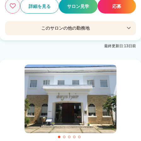
詳細を見る
サロン見学
応募
このサロンの他の勤務地
days hair 西大津店
最終更新日:13日前
大津京駅 徒歩1分