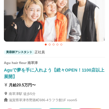
6
この条件の求人数
件
検索する
正社員
美容師アシスタント
Agu hair fleur 南草津
Aguで夢を手に入れよう【続々OPEN！1100店以上
展開】
月給20.5万円〜
南草津駅 徒歩5分
滋賀県草津市野路町686-4ラフラ館1F room5