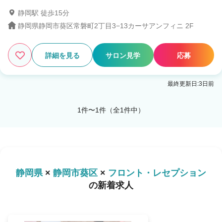
静岡駅 徒歩15分
静岡県静岡市葵区常磐町2丁目3−13カーサアンフィニ 2F
1
この条件の求人数
件
詳細を見る
サロン見学
応募
検索する
最終更新日:3日前
1件〜1件（全1件中）
静岡県
×
静岡市葵区
×
フロント・レセプション
の新着求人