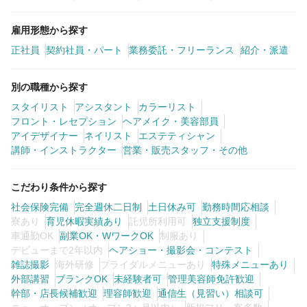
雇用形態から探す
正社員
契約社員・パート
業務委託・フリーランス
紹介・派遣
別の職種から探す
スタイリスト
アシスタント
カラーリスト
フロント・レセプション
ヘアメイク・美容部員
アイデザイナー
ネイリスト
エステティシャン
講師・インストラクター
営業・販売スタッフ・その他
こだわり条件から探す
社会保険完備
完全週休二日制
土日休み可
勤務時間応相談
寮あり
育児休暇実績あり
託児所利用可
独立支援制度
車通勤OK
副業OK・WワークOK
制服あり
デビューまで2年以内
ヘアショー・撮影会・コンテスト
雑誌撮影
海外研修
ブライダルメニューあり
特殊メニューあり
外部講習
ブランクOK
未経験者可
管理美容師免許歓迎
幹部・店長候補歓迎
理容師歓迎
通信生（見習い）相談可