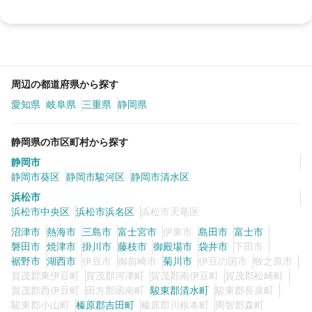
周辺の都道府県から探す
愛知県
岐阜県
三重県
静岡県
静岡県の市区町村から探す
静岡市
静岡市葵区
静岡市駿河区
静岡市清水区
浜松市
浜松市中央区
浜松市浜名区
浜松市天竜区
沼津市
熱海市
三島市
富士宮市
伊東市
島田市
富士市
磐田市
焼津市
掛川市
藤枝市
御殿場市
袋井市
下田市
裾野市
湖西市
伊豆市
御前崎市
菊川市
伊豆の国市
牧之原市
賀茂郡東伊豆町
賀茂郡河津町
賀茂郡南伊豆町
賀茂郡松崎町
賀茂郡西伊豆町
田方郡函南町
駿東郡清水町
駿東郡長泉町
駿東郡小山町
榛原郡吉田町
榛原郡川根本町
周智郡森町