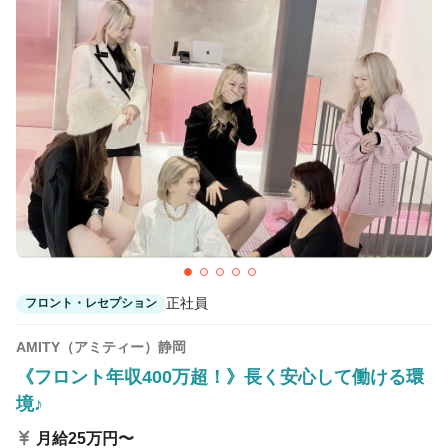
カラーリスト
フロント・レセプション
ヘアメイク・美容部員
アイリスト
ネイリスト
エステティシャン
講師・インストラクター
営業・販売スタッフ・その他
雇用形態
正社員
契約社員・パート
正社員
フロント・レセプション
業務委託・フリーランス
紹介・派遣
AMITY（アミティー）静岡
《フロント年収400万超！》長く安心して働ける環
詳細条件
境♪
月給25万円〜
詳細条件を変更