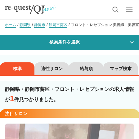
ホーム
静岡県
静岡市
静岡市葵区
フロント・レセプション 美容師・美容室
検索条件を選択
勤務地
標準
適性サロン
給与順
マップ検索
静岡県・静岡市葵区・フロント・レセプションの求人情報
沿線・駅を選択
市区町村を選択
1
が
件見つかりました。
静岡市葵区
注目サロン
職種・
技能ランク
美容師スタイリスト
美容師アシスタント