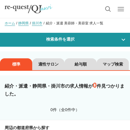
ホーム
静岡県
掛川市
紹介・派遣 美容師・美容室 求人一覧
検索条件を選択
勤務地
標準
適性サロン
給与順
マップ検索
0
沿線・駅を選択
市区町村を選択
紹介・派遣・静岡県・掛川市の求人情報が
件見つかりま
した。
掛川市
0件（全0件中）
職種・
技能ランク
周辺の都道府県から探す
美容師スタイリスト
美容師アシスタント