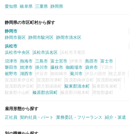
愛知県
岐阜県
三重県
静岡県
カラーリスト
フロント・レセプション
静岡県の市区町村から探す
ヘアメイク・美容部員
アイリスト
静岡市
ネイリスト
エステティシャン
静岡市葵区
静岡市駿河区
静岡市清水区
浜松市
講師・インストラクター
営業・販売スタッフ・その他
浜松市中央区
浜松市浜名区
浜松市天竜区
沼津市
熱海市
三島市
富士宮市
伊東市
島田市
富士市
雇用形態
磐田市
焼津市
掛川市
藤枝市
御殿場市
袋井市
下田市
裾野市
湖西市
伊豆市
御前崎市
菊川市
伊豆の国市
牧之原市
賀茂郡東伊豆町
賀茂郡河津町
賀茂郡南伊豆町
賀茂郡松崎町
正社員
契約社員・パート
賀茂郡西伊豆町
田方郡函南町
駿東郡清水町
駿東郡長泉町
駿東郡小山町
榛原郡吉田町
榛原郡川根本町
周智郡森町
業務委託・フリーランス
紹介・派遣
雇用形態から探す
詳細条件
正社員
契約社員・パート
業務委託・フリーランス
紹介・派遣
詳細条件を変更
別の職種から探す