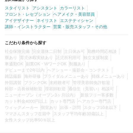
スタイリスト
アシスタント
カラーリスト
フロント・レセプション
ヘアメイク・美容部員
0
この条件の求人数
件
アイデザイナー
ネイリスト
エステティシャン
講師・インストラクター
営業・販売スタッフ・その他
検索する
こだわり条件から探す
社会保険完備
完全週休二日制
土日休み可
勤務時間応相談
寮あり
育児休暇実績あり
託児所利用可
独立支援制度
車通勤OK
副業OK・WワークOK
制服あり
デビューまで2年以内
ヘアショー・撮影会・コンテスト
雑誌撮影
海外研修
ブライダルメニューあり
特殊メニューあり
外部講習
ブランクOK
未経験者可
管理美容師免許歓迎
幹部・店長候補歓迎
理容師歓迎
通信生（見習い）相談可
ニューオープン（オープン3ヶ月以内）
新規フリー客多数
カット料金4000円以上
カット専門店
ヘアカラー専門店
ウィッグメーカー
個室あり
出張・訪問
スタッフ10名以下
ママさんスタッフ在籍中
スタッフ平均年齢30歳以上
女性スタッフ比率50％以上