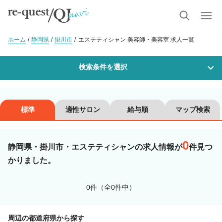
ホーム
静岡県
掛川市
エステティシャン 美容師・美容室 求人一覧
検索条件を選択
勤務地
標準
適性サロン
給与順
マップ検索
0
沿線・駅を選択
市区町村を選択
静岡県・掛川市・エステティシャンの求人情報が
件見つ
かりました。
掛川市
0件（全0件中）
職種・
技能ランク
周辺の都道府県から探す
美容師スタイリスト
美容師アシスタント