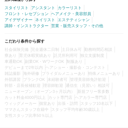
スタイリスト
アシスタント
カラーリスト
フロント・レセプション
ヘアメイク・美容部員
0
この条件の求人数
件
アイデザイナー
ネイリスト
エステティシャン
講師・インストラクター
営業・販売スタッフ・その他
検索する
こだわり条件から探す
社会保険完備
完全週休二日制
土日休み可
勤務時間応相談
寮あり
育児休暇実績あり
託児所利用可
独立支援制度
車通勤OK
副業OK・WワークOK
制服あり
デビューまで2年以内
ヘアショー・撮影会・コンテスト
雑誌撮影
海外研修
ブライダルメニューあり
特殊メニューあり
外部講習
ブランクOK
未経験者可
管理美容師免許歓迎
幹部・店長候補歓迎
理容師歓迎
通信生（見習い）相談可
ニューオープン（オープン3ヶ月以内）
新規フリー客多数
カット料金4000円以上
カット専門店
ヘアカラー専門店
ウィッグメーカー
個室あり
出張・訪問
スタッフ10名以下
ママさんスタッフ在籍中
スタッフ平均年齢30歳以上
女性スタッフ比率50％以上