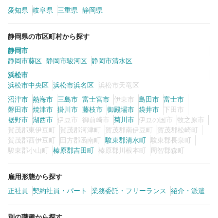
愛知県
岐阜県
三重県
静岡県
カラーリスト
フロント・レセプション
静岡県の市区町村から探す
ヘアメイク・美容部員
アイリスト
静岡市
ネイリスト
エステティシャン
静岡市葵区
静岡市駿河区
静岡市清水区
浜松市
講師・インストラクター
営業・販売スタッフ・その他
浜松市中央区
浜松市浜名区
浜松市天竜区
沼津市
熱海市
三島市
富士宮市
伊東市
島田市
富士市
雇用形態
磐田市
焼津市
掛川市
藤枝市
御殿場市
袋井市
下田市
裾野市
湖西市
伊豆市
御前崎市
菊川市
伊豆の国市
牧之原市
賀茂郡東伊豆町
賀茂郡河津町
賀茂郡南伊豆町
賀茂郡松崎町
正社員
契約社員・パート
賀茂郡西伊豆町
田方郡函南町
駿東郡清水町
駿東郡長泉町
駿東郡小山町
榛原郡吉田町
榛原郡川根本町
周智郡森町
業務委託・フリーランス
紹介・派遣
雇用形態から探す
詳細条件
正社員
契約社員・パート
業務委託・フリーランス
紹介・派遣
詳細条件を変更
別の職種から探す