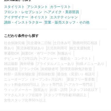
スタイリスト
アシスタント
カラーリスト
フロント・レセプション
ヘアメイク・美容部員
0
この条件の求人数
件
アイデザイナー
ネイリスト
エステティシャン
講師・インストラクター
営業・販売スタッフ・その他
検索する
こだわり条件から探す
社会保険完備
完全週休二日制
土日休み可
勤務時間応相談
寮あり
育児休暇実績あり
託児所利用可
独立支援制度
車通勤OK
副業OK・WワークOK
制服あり
デビューまで2年以内
ヘアショー・撮影会・コンテスト
雑誌撮影
海外研修
ブライダルメニューあり
特殊メニューあり
外部講習
ブランクOK
未経験者可
管理美容師免許歓迎
幹部・店長候補歓迎
理容師歓迎
通信生（見習い）相談可
ニューオープン（オープン3ヶ月以内）
新規フリー客多数
カット料金4000円以上
カット専門店
ヘアカラー専門店
ウィッグメーカー
個室あり
出張・訪問
スタッフ10名以下
ママさんスタッフ在籍中
スタッフ平均年齢30歳以上
女性スタッフ比率50％以上