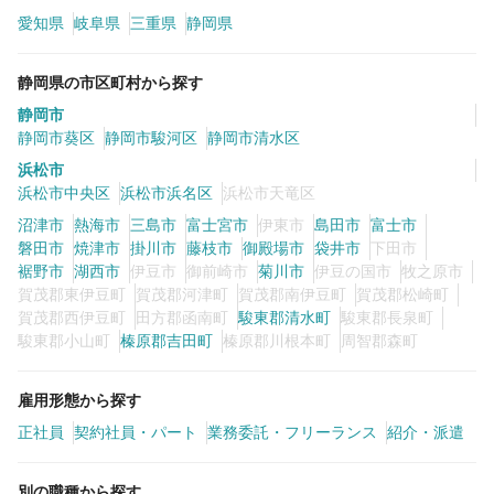
愛知県
岐阜県
三重県
静岡県
カラーリスト
フロント・レセプション
静岡県の市区町村から探す
ヘアメイク・美容部員
アイリスト
静岡市
ネイリスト
エステティシャン
静岡市葵区
静岡市駿河区
静岡市清水区
浜松市
講師・インストラクター
営業・販売スタッフ・その他
浜松市中央区
浜松市浜名区
浜松市天竜区
沼津市
熱海市
三島市
富士宮市
伊東市
島田市
富士市
雇用形態
磐田市
焼津市
掛川市
藤枝市
御殿場市
袋井市
下田市
裾野市
湖西市
伊豆市
御前崎市
菊川市
伊豆の国市
牧之原市
賀茂郡東伊豆町
賀茂郡河津町
賀茂郡南伊豆町
賀茂郡松崎町
正社員
契約社員・パート
賀茂郡西伊豆町
田方郡函南町
駿東郡清水町
駿東郡長泉町
駿東郡小山町
榛原郡吉田町
榛原郡川根本町
周智郡森町
業務委託・フリーランス
紹介・派遣
雇用形態から探す
詳細条件
正社員
契約社員・パート
業務委託・フリーランス
紹介・派遣
詳細条件を変更
別の職種から探す