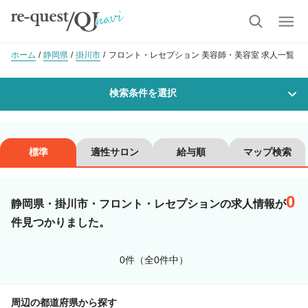
ホーム
静岡県
掛川市
フロント・レセプション 美容師・美容室 求人一覧
検索条件を選択
勤務地
標準
適性サロン
給与順
マップ検索
0
沿線・駅を選択
市区町村を選択
静岡県・掛川市・フロント・レセプションの求人情報が
件見つかりました。
掛川市
0件（全0件中）
職種・
技能ランク
周辺の都道府県から探す
美容師スタイリスト
美容師アシスタント