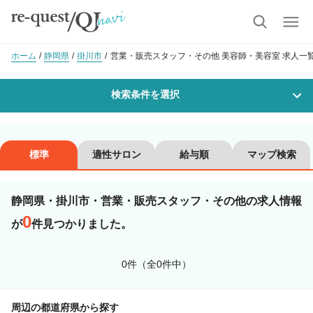
ホーム
静岡県
掛川市
営業・販売スタッフ・その他 美容師・美容室 求人一
検索条件を選択
勤務地
標準
適性サロン
給与順
マップ検索
静岡県・掛川市・営業・販売スタッフ・その他の求人情報
沿線・駅を選択
市区町村を選択
0
が
件見つかりました。
掛川市
0件（全0件中）
職種・
技能ランク
周辺の都道府県から探す
美容師スタイリスト
美容師アシスタント