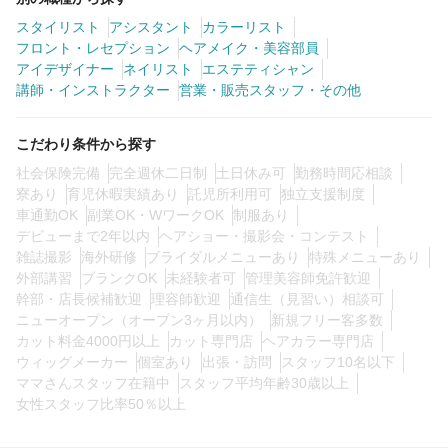
スタイリスト
アシスタント
カラーリスト
フロント・レセプション
ヘアメイク・美容部員
0
この条件の求人数
件
アイデザイナー
ネイリスト
エステティシャン
講師・インストラクター
営業・販売スタッフ・その他
検索する
こだわり条件から探す
社会保険完備
完全週休二日制
土日休み可
勤務時間応相談
寮あり
育児休暇実績あり
託児所利用可
独立支援制度
車通勤OK
副業OK・WワークOK
制服あり
デビューまで2年以内
ヘアショー・撮影会・コンテスト
雑誌撮影
海外研修
ブライダルメニューあり
特殊メニューあり
外部講習
ブランクOK
未経験者可
管理美容師免許歓迎
幹部・店長候補歓迎
理容師歓迎
通信生（見習い）相談可
ニューオープン（オープン3ヶ月以内）
新規フリー客多数
カット料金4000円以上
カット専門店
ヘアカラー専門店
ウィッグメーカー
個室あり
出張・訪問
スタッフ10名以下
ママさんスタッフ在籍中
スタッフ平均年齢30歳以上
女性スタッフ比率50％以上