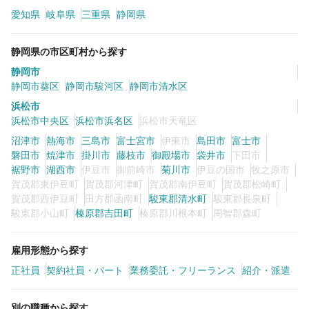
愛知県
岐阜県
三重県
静岡県
カラーリスト
フロント・レセプション
静岡県の市区町村から探す
ヘアメイク・美容部員
アイリスト
静岡市
ネイリスト
エステティシャン
静岡市葵区
静岡市駿河区
静岡市清水区
浜松市
講師・インストラクター
営業・販売スタッフ・その他
浜松市中央区
浜松市浜名区
浜松市天竜区
沼津市
熱海市
三島市
富士宮市
伊東市
島田市
富士市
雇用形態
磐田市
焼津市
掛川市
藤枝市
御殿場市
袋井市
下田市
裾野市
湖西市
伊豆市
御前崎市
菊川市
伊豆の国市
牧之原市
賀茂郡東伊豆町
賀茂郡河津町
賀茂郡南伊豆町
賀茂郡松崎町
正社員
契約社員・パート
賀茂郡西伊豆町
田方郡函南町
駿東郡清水町
駿東郡長泉町
駿東郡小山町
榛原郡吉田町
榛原郡川根本町
周智郡森町
業務委託・フリーランス
紹介・派遣
雇用形態から探す
詳細条件
正社員
契約社員・パート
業務委託・フリーランス
紹介・派遣
詳細条件を変更
別の職種から探す