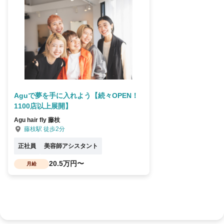
Aguで夢を手に入れよう【続々OPEN！
1100店以上展開】
Agu hair fly 藤枝
藤枝駅 徒歩2分
正社員
美容師アシスタント
20.5万円〜
月給