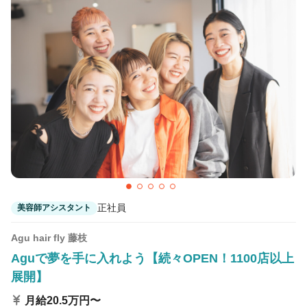
カラーリスト
フロント・レセプション
ヘアメイク・美容部員
アイリスト
ネイリスト
エステティシャン
講師・インストラクター
営業・販売スタッフ・その他
雇用形態
正社員
契約社員・パート
正社員
美容師アシスタント
業務委託・フリーランス
紹介・派遣
Agu hair fly 藤枝
Aguで夢を手に入れよう【続々OPEN！1100店以上
詳細条件
展開】
月給20.5万円〜
詳細条件を変更