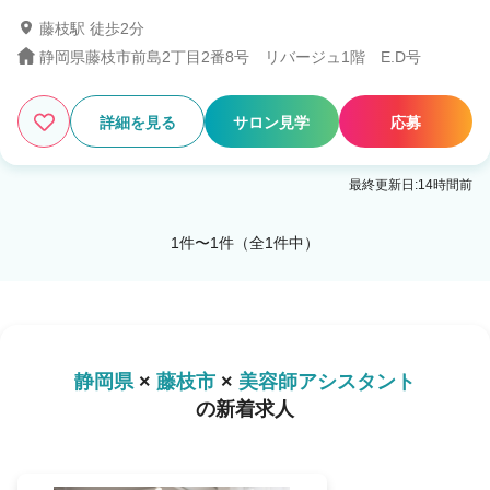
藤枝駅 徒歩2分
静岡県藤枝市前島2丁目2番8号 リバージュ1階 E.D号
1
この条件の求人数
件
詳細を見る
サロン見学
応募
検索する
最終更新日:14時間前
1件〜1件（全1件中）
静岡県
×
藤枝市
×
美容師アシスタント
の新着求人