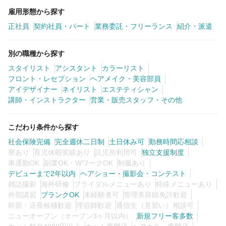
雇用形態から探す
正社員
契約社員・パート
業務委託・フリーランス
紹介・派遣
別の職種から探す
スタイリスト
アシスタント
カラーリスト
フロント・レセプション
ヘアメイク・美容部員
アイデザイナー
ネイリスト
エステティシャン
講師・インストラクター
営業・販売スタッフ・その他
こだわり条件から探す
社会保険完備
完全週休二日制
土日休み可
勤務時間応相談
寮あり
育児休暇実績あり
託児所利用可
独立支援制度
車通勤OK
副業OK・WワークOK
制服あり
デビューまで2年以内
ヘアショー・撮影会・コンテスト
雑誌撮影
海外研修
ブライダルメニューあり
特殊メニューあり
外部講習
ブランクOK
未経験者可
管理美容師免許歓迎
幹部・店長候補歓迎
理容師歓迎
通信生（見習い）相談可
ニューオープン（オープン3ヶ月以内）
新規フリー客多数