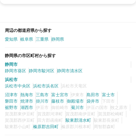
周辺の都道府県から探す
愛知県
岐阜県
三重県
静岡県
静岡県の市区町村から探す
静岡市
静岡市葵区
静岡市駿河区
静岡市清水区
浜松市
浜松市中央区
浜松市浜名区
浜松市天竜区
沼津市
熱海市
三島市
富士宮市
伊東市
島田市
富士市
磐田市
焼津市
掛川市
藤枝市
御殿場市
袋井市
下田市
裾野市
湖西市
伊豆市
御前崎市
菊川市
伊豆の国市
牧之原市
賀茂郡東伊豆町
賀茂郡河津町
賀茂郡南伊豆町
賀茂郡松崎町
賀茂郡西伊豆町
田方郡函南町
駿東郡清水町
駿東郡長泉町
駿東郡小山町
榛原郡吉田町
榛原郡川根本町
周智郡森町