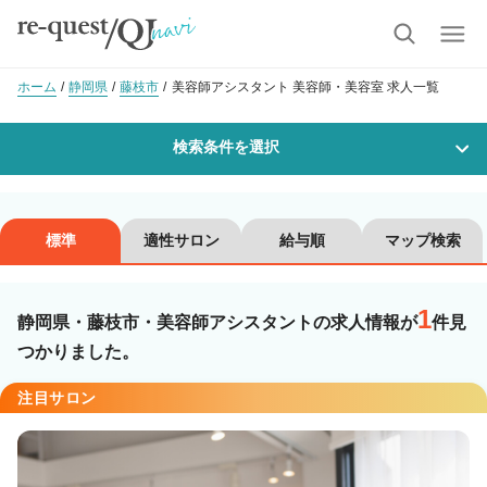
ホーム
静岡県
藤枝市
美容師アシスタント 美容師・美容室 求人一覧
検索条件を選択
勤務地
標準
適性サロン
給与順
マップ検索
1
沿線・駅を選択
市区町村を選択
静岡県・藤枝市・美容師アシスタントの求人情報が
件見
つかりました。
藤枝市
注目サロン
職種・
技能ランク
美容師スタイリスト
美容師アシスタント