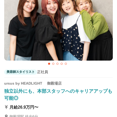
カラーリスト
フロント・レセプション
ヘアメイク・美容部員
アイリスト
ネイリスト
エステティシャン
講師・インストラクター
営業・販売スタッフ・その他
雇用形態
正社員
美容師スタイリスト
正社員
契約社員・パート
ursus by HEADLIGHT 御殿場店
業務委託・フリーランス
紹介・派遣
独立以外にも、本部スタッフへのキャリアアップも
可能◎
詳細条件
月給26.9万円〜
社会保険完備
詳細条件を変更
御殿場駅 徒歩6分