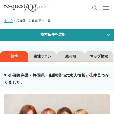
ホーム
美容師・美容室 求人一覧
検索条件を選択
勤務地
標準
適性サロン
給与順
マップ検索
1
沿線・駅を選択
市区町村を選択
社会保険完備・静岡県・御殿場市の求人情報が
件見つか
りました。
御殿場市
職種・
技能ランク
美容師スタイリスト
美容師アシスタント