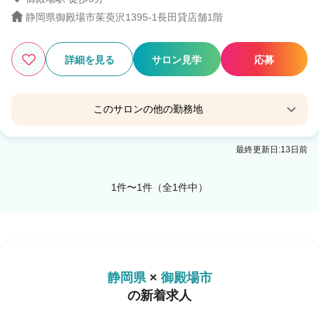
静岡県御殿場市茱萸沢1395-1長田貸店舗1階
1
この条件の求人数
件
詳細を見る
サロン見学
応募
検索する
このサロンの他の勤務地
ursus by HEADLIGHT 御殿場店
最終更新日:13日前
御殿場駅 徒歩6分
1件〜1件（全1件中）
静岡県
×
御殿場市
の新着求人