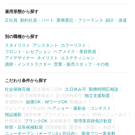
雇用形態から探す
正社員
契約社員・パート
業務委託・フリーランス
紹介・派遣
別の職種から探す
スタイリスト
アシスタント
カラーリスト
フロント・レセプション
ヘアメイク・美容部員
アイデザイナー
ネイリスト
エステティシャン
講師・インストラクター
営業・販売スタッフ・その他
こだわり条件から探す
社会保険完備
完全週休二日制
土日休み可
勤務時間応相談
寮あり
育児休暇実績あり
託児所利用可
独立支援制度
車通勤OK
副業OK・WワークOK
制服あり
デビューまで2年以内
ヘアショー・撮影会・コンテスト
雑誌撮影
海外研修
ブライダルメニューあり
特殊メニューあり
外部講習
ブランクOK
未経験者可
管理美容師免許歓迎
幹部・店長候補歓迎
理容師歓迎
通信生（見習い）相談可
ニューオープン（オープン3ヶ月以内）
新規フリー客多数