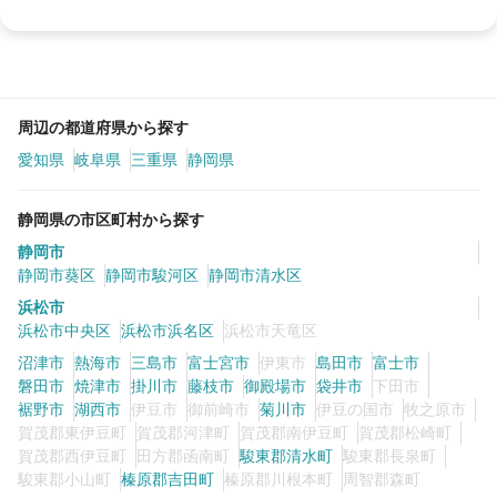
周辺の都道府県から探す
愛知県
岐阜県
三重県
静岡県
静岡県の市区町村から探す
静岡市
静岡市葵区
静岡市駿河区
静岡市清水区
浜松市
浜松市中央区
浜松市浜名区
浜松市天竜区
沼津市
熱海市
三島市
富士宮市
伊東市
島田市
富士市
磐田市
焼津市
掛川市
藤枝市
御殿場市
袋井市
下田市
裾野市
湖西市
伊豆市
御前崎市
菊川市
伊豆の国市
牧之原市
賀茂郡東伊豆町
賀茂郡河津町
賀茂郡南伊豆町
賀茂郡松崎町
賀茂郡西伊豆町
田方郡函南町
駿東郡清水町
駿東郡長泉町
駿東郡小山町
榛原郡吉田町
榛原郡川根本町
周智郡森町