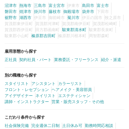
沼津市
熱海市
三島市
富士宮市
伊東市
島田市
富士市
磐田市
焼津市
掛川市
藤枝市
御殿場市
袋井市
下田市
裾野市
湖西市
伊豆市
御前崎市
菊川市
伊豆の国市
牧之原市
賀茂郡東伊豆町
賀茂郡河津町
賀茂郡南伊豆町
賀茂郡松崎町
賀茂郡西伊豆町
田方郡函南町
駿東郡清水町
駿東郡長泉町
駿東郡小山町
榛原郡吉田町
榛原郡川根本町
周智郡森町
雇用形態から探す
正社員
契約社員・パート
業務委託・フリーランス
紹介・派遣
別の職種から探す
スタイリスト
アシスタント
カラーリスト
フロント・レセプション
ヘアメイク・美容部員
アイデザイナー
ネイリスト
エステティシャン
講師・インストラクター
営業・販売スタッフ・その他
こだわり条件から探す
社会保険完備
完全週休二日制
土日休み可
勤務時間応相談