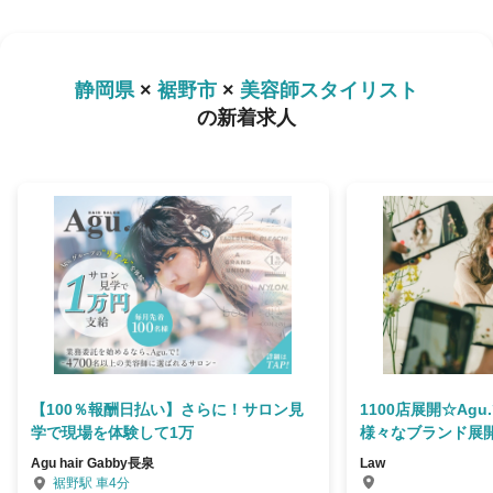
静岡県
×
裾野市
×
美容師スタイリスト
の新着求人
【100％報酬日払い】さらに！サロン見
1100店展開☆Ag
学で現場を体験して1万
様々なブランド展
Agu hair Gabby長泉
Law
裾野駅 車4分