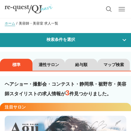
ホーム
美容師・美容室 求人一覧
検索条件を選択
勤務地
標準
適性サロン
給与順
マップ検索
ヘアショー・撮影会・コンテスト・静岡県・裾野市・美容
沿線・駅を選択
市区町村を選択
3
師スタイリストの求人情報が
件見つかりました。
裾野市
注目サロン
職種・
技能ランク
美容師スタイリスト
美容師アシスタント