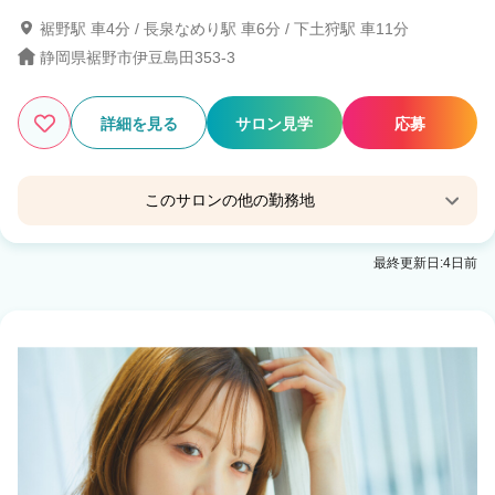
裾野駅 車4分 / 長泉なめり駅 車6分 / 下土狩駅 車11分
静岡県裾野市伊豆島田353-3
3
この条件の求人数
件
詳細を見る
サロン見学
応募
検索する
このサロンの他の勤務地
Law
最終更新日:4日前