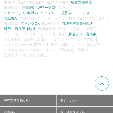
寮あり
育児休暇実績あり
託児所利用可
独立支援制度
車通勤OK
副業OK・WワークOK
制服あり
デビューまで2年以内
ヘアショー・撮影会・コンテスト
雑誌撮影
海外研修
ブライダルメニューあり
特殊メニューあり
外部講習
ブランクOK
未経験者可
管理美容師免許歓迎
幹部・店長候補歓迎
理容師歓迎
通信生（見習い）相談可
ニューオープン（オープン3ヶ月以内）
新規フリー客多数
カット料金4000円以上
カット専門店
ヘアカラー専門店
ウィッグメーカー
個室あり
出張・訪問
スタッフ10名以下
ママさんスタッフ在籍中
スタッフ平均年齢30歳以上
女性スタッフ比率50％以上
美容室経営者の方へ
初めての方へ
利用規約
個人情報保護方針