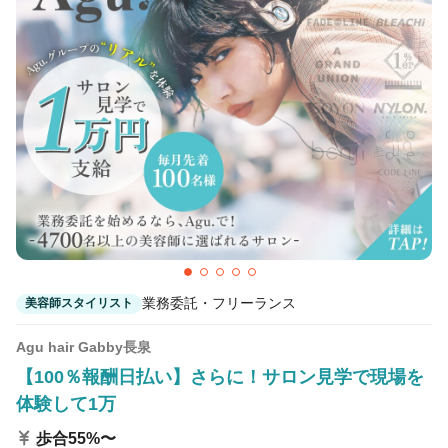
カラーリスト
フロント・レセプション
ヘアメイク・美容部員
アイリスト
ネイリスト
エステティシャン
講師・インストラクター
営業・販売スタッフ・その他
雇用形態
正社員
契約社員・パート
業務委託・フリーランス
美容師スタイリスト
業務委託・フリーランス
紹介・派遣
Agu hair Gabby長泉
【100％報酬日払い】さらに！サロン見学で現場を
詳細条件
体験して1万
歩合55%〜
ヘアショー・撮影会・コンテスト
詳細条件を変更