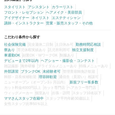
スタイリスト
アシスタント
カラーリスト
フロント・レセプション
ヘアメイク・美容部員
0
この条件の求人数
件
アイデザイナー
ネイリスト
エステティシャン
講師・インストラクター
営業・販売スタッフ・その他
検索する
こだわり条件から探す
社会保険完備
完全週休二日制
土日休み可
勤務時間応相談
寮あり
育児休暇実績あり
託児所利用可
独立支援制度
車通勤OK
副業OK・WワークOK
制服あり
デビューまで2年以内
ヘアショー・撮影会・コンテスト
雑誌撮影
海外研修
ブライダルメニューあり
特殊メニューあり
外部講習
ブランクOK
未経験者可
管理美容師免許歓迎
幹部・店長候補歓迎
理容師歓迎
通信生（見習い）相談可
ニューオープン（オープン3ヶ月以内）
新規フリー客多数
カット料金4000円以上
カット専門店
ヘアカラー専門店
ウィッグメーカー
個室あり
出張・訪問
スタッフ10名以下
ママさんスタッフ在籍中
スタッフ平均年齢30歳以上
女性スタッフ比率50％以上