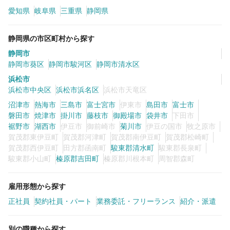
愛知県
岐阜県
三重県
静岡県
カラーリスト
フロント・レセプション
静岡県の市区町村から探す
ヘアメイク・美容部員
アイリスト
静岡市
ネイリスト
エステティシャン
静岡市葵区
静岡市駿河区
静岡市清水区
浜松市
講師・インストラクター
営業・販売スタッフ・その他
浜松市中央区
浜松市浜名区
浜松市天竜区
沼津市
熱海市
三島市
富士宮市
伊東市
島田市
富士市
雇用形態
磐田市
焼津市
掛川市
藤枝市
御殿場市
袋井市
下田市
裾野市
湖西市
伊豆市
御前崎市
菊川市
伊豆の国市
牧之原市
賀茂郡東伊豆町
賀茂郡河津町
賀茂郡南伊豆町
賀茂郡松崎町
正社員
契約社員・パート
賀茂郡西伊豆町
田方郡函南町
駿東郡清水町
駿東郡長泉町
駿東郡小山町
榛原郡吉田町
榛原郡川根本町
周智郡森町
業務委託・フリーランス
紹介・派遣
雇用形態から探す
詳細条件
正社員
契約社員・パート
業務委託・フリーランス
紹介・派遣
カット専門店
詳細条件を変更
別の職種から探す