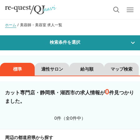
ホーム
美容師・美容室 求人一覧
検索条件を選択
勤務地
標準
適性サロン
給与順
マップ検索
0
沿線・駅を選択
市区町村を選択
カット専門店・静岡県・湖西市の求人情報が
件見つかり
ました。
湖西市
0件（全0件中）
職種・
技能ランク
周辺の都道府県から探す
美容師スタイリスト
美容師アシスタント