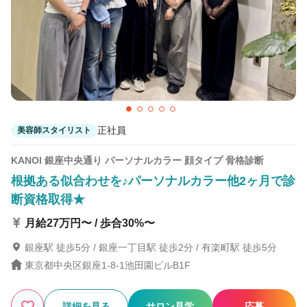
115
この条件の求人数
件
検索する
正社員
美容師スタイリスト
KANOI 銀座中央通り パーソナルカラー 顔タイプ 骨格診断
根拠ある似合わせを♪パーソナルカラー他2ヶ月で診
断資格取得★
月給27万円〜 / 歩合30%〜
銀座駅 徒歩5分 / 銀座一丁目駅 徒歩2分 / 有楽町駅 徒歩5分
東京都中央区銀座1-8-1池田園ビルB1F
詳細を見る
サロン見学
応募