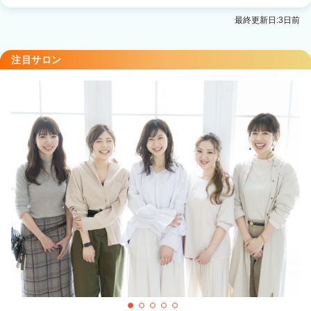
little×kuruku【リトル クルク】銀座2号店
最終更新日:3日前
銀座駅 徒歩1分
注目サロン