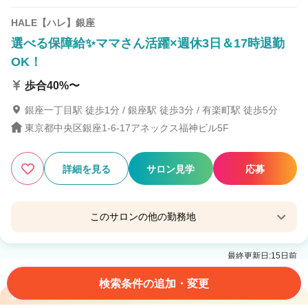
HALE【ハレ】銀座
選べる保障給✨ママさん活躍×週休3日＆17時退勤
OK！
歩合40%〜
銀座一丁目駅 徒歩1分 / 銀座駅 徒歩3分 / 有楽町駅 徒歩5分
東京都中央区銀座1-6-17アネックス福神ビル5F
詳細を見る
サロン見学
応募
このサロンの他の勤務地
lore【ロア】銀座
最終更新日:15日前
銀座駅 徒歩0分
検索条件の追加・変更
注目サロン