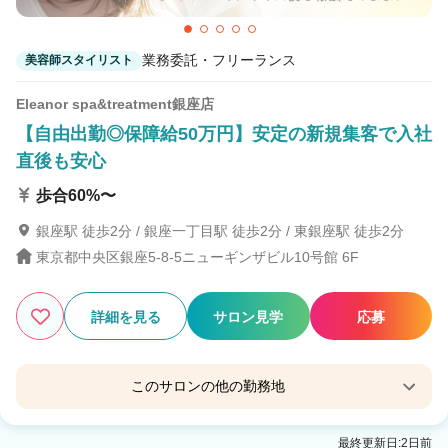
業務委託・フリーランス
美容師スタイリスト
Eleanor spa&treatment銀座店
【自由出勤◎保障給50万円】安定の新規集客で入社
直後も安心
歩合60%〜
銀座駅 徒歩2分 / 銀座一丁目駅 徒歩2分 / 東銀座駅 徒歩2分
東京都中央区銀座5-8-5ニューギンザビル10号館 6F
詳細を見る
サロン見学
応募
このサロンの他の勤務地
Eleanor spa & treatment 銀座ANNEX
最終更新日:2日前