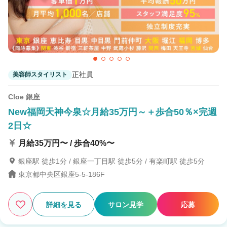
正社員
美容師スタイリスト
Cloe 銀座
New福岡天神今泉☆月給35万円～＋歩合50％×完週
2日☆
月給35万円〜 / 歩合40%〜
銀座駅 徒歩1分 / 銀座一丁目駅 徒歩5分 / 有楽町駅 徒歩5分
東京都中央区銀座5-5-186F
詳細を見る
サロン見学
応募