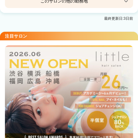
このサロンの他の勤務地
little×kuruku【リトル クルク】銀座2号店
最終更新日:3日前
銀座駅 徒歩1分
注目サロン