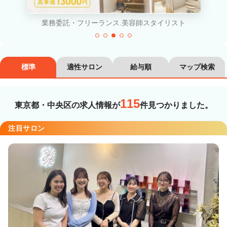
カラーリスト
フロント・レセプション
正社員.美容師アシスタント
ヘアメイク・美容部員
アイリスト
ネイリスト
エステティシャン
標準
適性サロン
給与順
マップ検索
講師・インストラクター
営業・販売スタッフ・その他
115
東京都・中央区の求人情報が
件見つかりました。
雇用形態
注目サロン
正社員
契約社員・パート
業務委託・フリーランス
紹介・派遣
詳細条件
詳細条件を変更