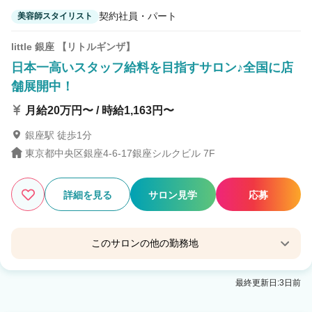
契約社員・パート
美容師スタイリスト
little 銀座 【リトルギンザ】
日本一高いスタッフ給料を目指すサロン♪全国に店
舗展開中！
月給20万円〜 / 時給1,163円〜
銀座駅 徒歩1分
東京都中央区銀座4-6-17銀座シルクビル 7F
詳細を見る
サロン見学
応募
このサロンの他の勤務地
little×kuruku【リトル クルク】銀座2号店
最終更新日:3日前
銀座駅 徒歩1分