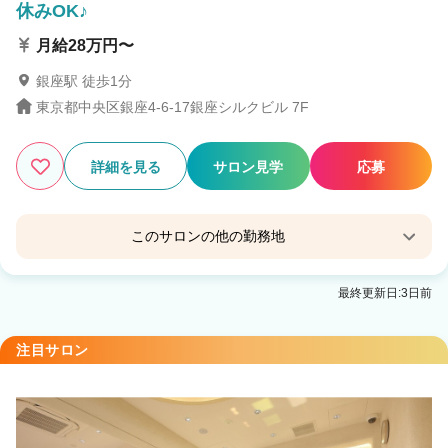
休みOK♪
月給28万円〜
銀座駅 徒歩1分
東京都中央区銀座4-6-17銀座シルクビル 7F
詳細を見る
サロン見学
応募
このサロンの他の勤務地
little×kuruku【リトル クルク】銀座2号店
最終更新日:3日前
銀座駅 徒歩1分
注目サロン