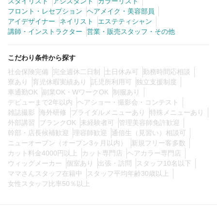
スタイリスト
アシスタント
カラーリスト
フロント・レセプション
ヘアメイク・美容部員
アイデザイナー
ネイリスト
エステティシャン
講師・インストラクター
営業・販売スタッフ・その他
こだわり条件から探す
社会保険完備
完全週休二日制
土日休み可
勤務時間応相談
寮あり
育児休暇実績あり
託児所利用可
独立支援制度
車通勤OK
副業OK・WワークOK
制服あり
デビューまで2年以内
ヘアショー・撮影会・コンテスト
雑誌撮影
海外研修
ブライダルメニューあり
特殊メニューあり
外部講習
ブランクOK
未経験者可
管理美容師免許歓迎
幹部・店長候補歓迎
理容師歓迎
通信生（見習い）相談可
ニューオープン（オープン3ヶ月以内）
新規フリー客多数
カット料金4000円以上
カット専門店
ヘアカラー専門店
ウィッグメーカー
個室あり
出張・訪問
スタッフ10名以下
ママさんスタッフ在籍中
スタッフ平均年齢30歳以上
女性スタッフ比率50％以上