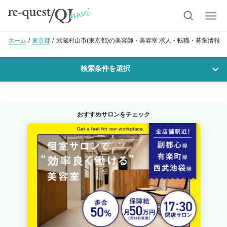
ホーム
東京都
武蔵村山市(東京都)の美容師・美容室 求人・転職・募集情報
検索条件を選択
勤務地
おすすめサロンをチェック
沿線・駅を選択
市区町村を選択
武蔵村山市
職種・
技能ランク
美容師スタイリスト
美容師アシスタント