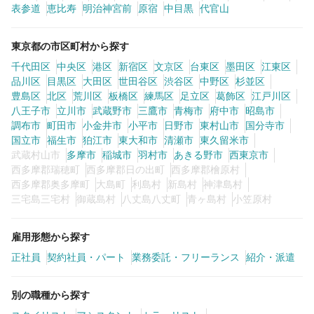
表参道
恵比寿
明治神宮前
原宿
中目黒
代官山
0
この条件の求人数
件
東京都の市区町村から探す
千代田区
中央区
港区
新宿区
文京区
台東区
墨田区
江東区
検索する
品川区
目黒区
大田区
世田谷区
渋谷区
中野区
杉並区
豊島区
北区
荒川区
板橋区
練馬区
足立区
葛飾区
江戸川区
八王子市
立川市
武蔵野市
三鷹市
青梅市
府中市
昭島市
調布市
町田市
小金井市
小平市
日野市
東村山市
国分寺市
国立市
福生市
狛江市
東大和市
清瀬市
東久留米市
武蔵村山市
多摩市
稲城市
羽村市
あきる野市
西東京市
西多摩郡瑞穂町
西多摩郡日の出町
西多摩郡檜原村
西多摩郡奥多摩町
大島町
利島村
新島村
神津島村
三宅島三宅村
御蔵島村
八丈島八丈町
青ヶ島村
小笠原村
雇用形態から探す
正社員
契約社員・パート
業務委託・フリーランス
紹介・派遣
別の職種から探す