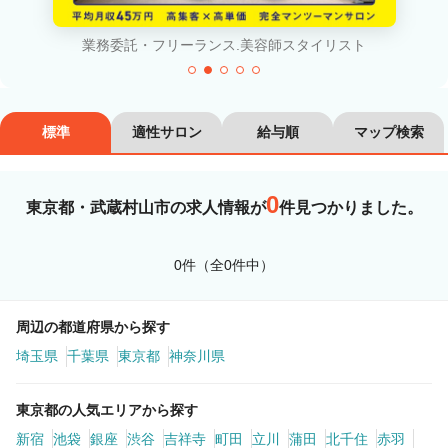
カラーリスト
フロント・レセプション
業務委託・フリーランス.美容師スタイリスト
ヘアメイク・美容部員
アイリスト
ネイリスト
エステティシャン
標準
適性サロン
給与順
マップ検索
講師・インストラクター
営業・販売スタッフ・その他
0
東京都・武蔵村山市の求人情報が
件見つかりました。
雇用形態
0件（全0件中）
正社員
契約社員・パート
業務委託・フリーランス
紹介・派遣
周辺の都道府県から探す
埼玉県
千葉県
東京都
神奈川県
詳細条件
東京都の人気エリアから探す
新宿
池袋
銀座
渋谷
吉祥寺
町田
立川
蒲田
北千住
赤羽
詳細条件を変更