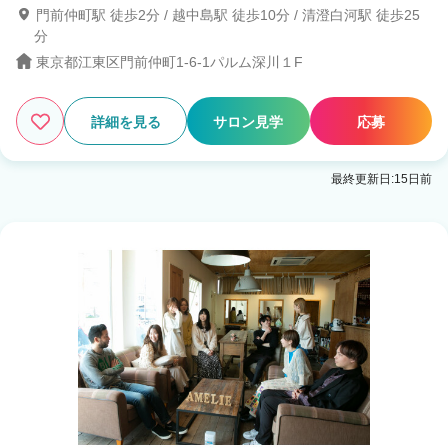
門前仲町駅 徒歩2分 / 越中島駅 徒歩10分 / 清澄白河駅 徒歩25
分
東京都江東区門前仲町1-6-1パルム深川１F
詳細を見る
サロン見学
応募
最終更新日:15日前