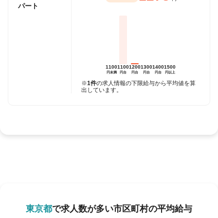
パート
1100
1100
1200
1300
1400
1500
円未満
円台
円台
円台
円台
円以上
※
1件
の求人情報の下限給与から平均値を算
出しています。
東京都
で求人数が多い市区町村の平均給与