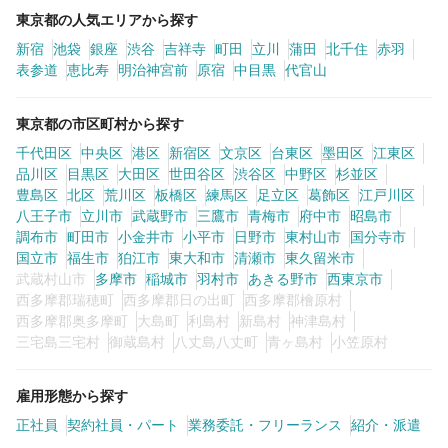
東京都の人気エリアから探す
新宿
池袋
銀座
渋谷
吉祥寺
町田
立川
蒲田
北千住
赤羽
表参道
恵比寿
明治神宮前
原宿
中目黒
代官山
東京都の市区町村から探す
千代田区
中央区
港区
新宿区
文京区
台東区
墨田区
江東区
品川区
目黒区
大田区
世田谷区
渋谷区
中野区
杉並区
豊島区
北区
荒川区
板橋区
練馬区
足立区
葛飾区
江戸川区
八王子市
立川市
武蔵野市
三鷹市
青梅市
府中市
昭島市
調布市
町田市
小金井市
小平市
日野市
東村山市
国分寺市
国立市
福生市
狛江市
東大和市
清瀬市
東久留米市
武蔵村山市
多摩市
稲城市
羽村市
あきる野市
西東京市
西多摩郡瑞穂町
西多摩郡日の出町
西多摩郡檜原村
西多摩郡奥多摩町
大島町
利島村
新島村
神津島村
三宅島三宅村
御蔵島村
八丈島八丈町
青ヶ島村
小笠原村
雇用形態から探す
正社員
契約社員・パート
業務委託・フリーランス
紹介・派遣