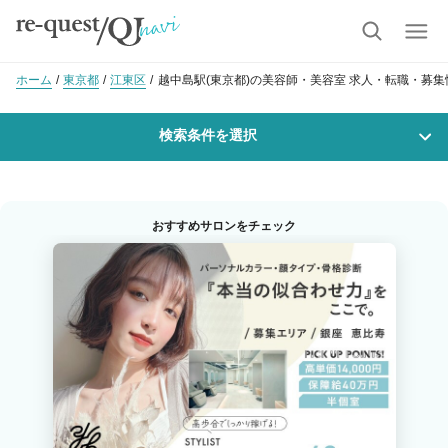
ホーム
東京都
江東区
越中島駅(東京都)の美容師・美容室 求人・転職・募集
検索条件を選択
勤務地
おすすめサロンをチェック
沿線・駅を選択
市区町村を選択
越中島
職種・
技能ランク
美容師スタイリスト
美容師アシスタント