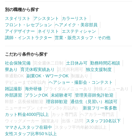
別の職種から探す
スタイリスト
アシスタント
カラーリスト
フロント・レセプション
ヘアメイク・美容部員
アイデザイナー
ネイリスト
エステティシャン
講師・インストラクター
営業・販売スタッフ・その他
こだわり条件から探す
社会保険完備
完全週休二日制
土日休み可
勤務時間応相談
寮あり
育児休暇実績あり
託児所利用可
独立支援制度
車通勤OK
副業OK・WワークOK
制服あり
デビューまで2年以内
ヘアショー・撮影会・コンテスト
雑誌撮影
海外研修
ブライダルメニューあり
特殊メニューあり
外部講習
ブランクOK
未経験者可
管理美容師免許歓迎
幹部・店長候補歓迎
理容師歓迎
通信生（見習い）相談可
ニューオープン（オープン3ヶ月以内）
新規フリー客多数
カット料金4000円以上
カット専門店
ヘアカラー専門店
ウィッグメーカー
個室あり
出張・訪問
スタッフ10名以下
ママさんスタッフ在籍中
スタッフ平均年齢30歳以上
女性スタッフ比率50％以上