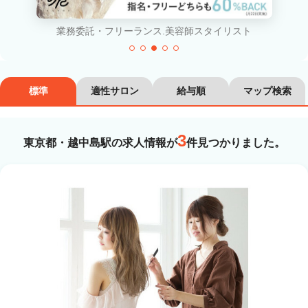
カラーリスト
フロント・レセプション
業務委託・フリーランス.美容師スタイリスト
ヘアメイク・美容部員
アイリスト
ネイリスト
エステティシャン
標準
適性サロン
給与順
マップ検索
講師・インストラクター
営業・販売スタッフ・その他
3
東京都・越中島駅の求人情報が
件見つかりました。
雇用形態
正社員
契約社員・パート
業務委託・フリーランス
紹介・派遣
詳細条件
詳細条件を変更