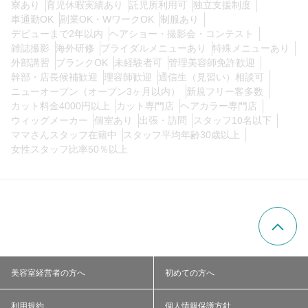
寮あり
育児休暇実績あり
託児所利用可
独立支援制度
車通勤OK
副業OK・WワークOK
制服あり
デビューまで2年以内
ヘアショー・撮影会・コンテスト
0
この条件の求人数
件
雑誌撮影
海外研修
ブライダルメニューあり
特殊メニューあり
外部講習
ブランクOK
未経験者可
管理美容師免許歓迎
幹部・店長候補歓迎
理容師歓迎
通信生（見習い）相談可
検索する
ニューオープン（オープン3ヶ月以内）
新規フリー客多数
カット料金4000円以上
カット専門店
ヘアカラー専門店
ウィッグメーカー
個室あり
出張・訪問
スタッフ10名以下
ママさんスタッフ在籍中
スタッフ平均年齢30歳以上
女性スタッフ比率50％以上
美容室経営者の方へ
初めての方へ
利用規約
個人情報保護方針