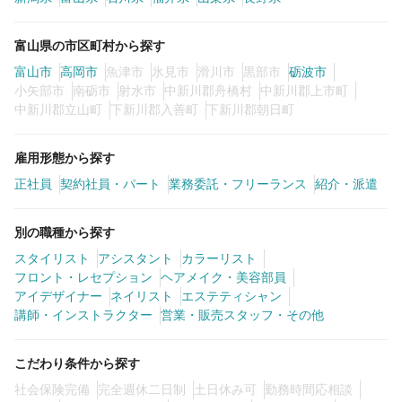
カラーリスト
フロント・レセプション
富山県の市区町村から探す
ヘアメイク・美容部員
アイリスト
富山市
高岡市
魚津市
氷見市
滑川市
黒部市
砺波市
小矢部市
南砺市
射水市
中新川郡舟橋村
中新川郡上市町
ネイリスト
エステティシャン
中新川郡立山町
下新川郡入善町
下新川郡朝日町
講師・インストラクター
営業・販売スタッフ・その他
雇用形態から探す
正社員
契約社員・パート
業務委託・フリーランス
紹介・派遣
雇用形態
別の職種から探す
正社員
契約社員・パート
スタイリスト
アシスタント
カラーリスト
フロント・レセプション
ヘアメイク・美容部員
業務委託・フリーランス
紹介・派遣
アイデザイナー
ネイリスト
エステティシャン
講師・インストラクター
営業・販売スタッフ・その他
詳細条件
こだわり条件から探す
社会保険完備
完全週休二日制
土日休み可
勤務時間応相談
詳細条件を変更