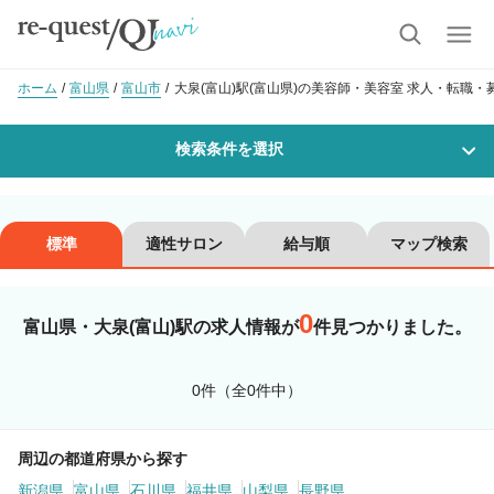
ホーム
富山県
富山市
大泉(富山)駅(富山県)の美容師・美容室 求人・転職・
検索条件を選択
勤務地
標準
適性サロン
給与順
マップ検索
0
沿線・駅を選択
市区町村を選択
富山県・大泉(富山)駅の求人情報が
件見つかりました。
大泉(富山)
0件（全0件中）
職種・
技能ランク
周辺の都道府県から探す
新潟県
美容師スタイリスト
富山県
石川県
福井県
山梨県
美容師アシスタント
長野県