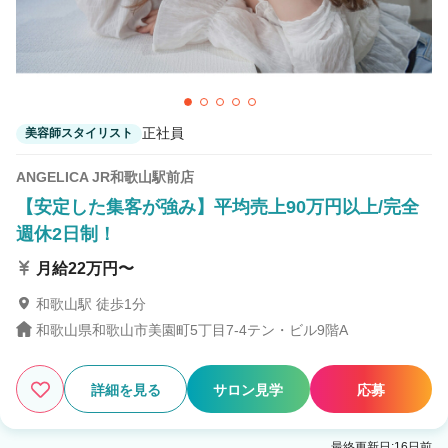
Agu hair 土入
東松江(和歌山)駅 車5分
正社員
美容師スタイリスト
ANGELICA JR和歌山駅前店
【安定した集客が強み】平均売上90万円以上/完全
週休2日制！
月給22万円〜
和歌山駅 徒歩1分
和歌山県和歌山市美園町5丁目7-4テン・ビル9階A
詳細を見る
サロン見学
応募
最終更新日:16日前