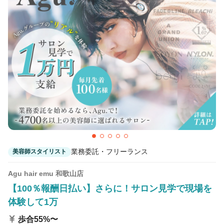
カラーリスト
フロント・レセプション
ヘアメイク・美容部員
アイリスト
ネイリスト
エステティシャン
講師・インストラクター
営業・販売スタッフ・その他
雇用形態
正社員
契約社員・パート
業務委託・フリーランス
紹介・派遣
業務委託・フリーランス
美容師スタイリスト
詳細条件
Agu hair emu 和歌山店
【100％報酬日払い】さらに！サロン見学で現場を
体験して1万
土日休み可
詳細条件を変更
歩合55%〜