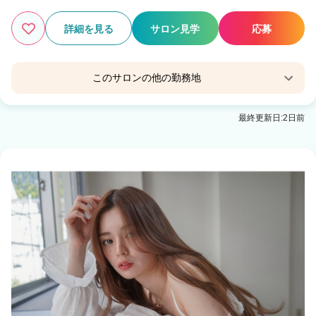
詳細を見る
サロン見学
応募
このサロンの他の勤務地
Agu hair marine田辺
最終更新日:2日前
紀伊田辺駅 車9分
Agu hair plus 宮前
Agu hair 和歌山ガーデンパーク前
和歌山市駅 車8分
Agu hair prune 和歌山駅前
和歌山駅 徒歩1分
Agu hair favor 和歌山岩出
岩出駅 徒歩15分