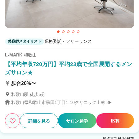
業務委託・フリーランス
美容師スタイリスト
L-MARK 和歌山
【平均年収720万円】平均23歳で全国展開するメン
ズサロン★
歩合20%〜
和歌山駅 徒歩5分
和歌山県和歌山市黒田1丁目1-10クリニック上林 3F
詳細を見る
サロン見学
応募
最終更新日:10日前