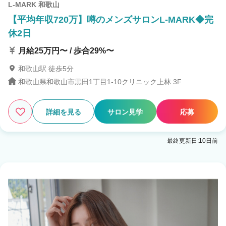
L-MARK 和歌山
【平均年収720万】噂のメンズサロンL-MARK◆完
休2日
月給25万円〜 / 歩合29%〜
和歌山駅 徒歩5分
和歌山県和歌山市黒田1丁目1-10クリニック上林 3F
詳細を見る
サロン見学
応募
最終更新日:10日前