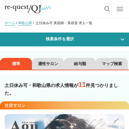
ホーム
和歌山県
土日休み可 美容師・美容室 求人一覧
検索条件を選択
勤務地
標準
適性サロン
給与順
マップ検索
11
沿線・駅を選択
市区町村を選択
土日休み可・和歌山県の求人情報が
件見つかりまし
た。
職種・
技能ランク
注目サロン
美容師スタイリスト
美容師アシスタント