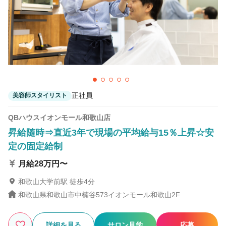
正社員
美容師スタイリスト
QBハウスイオンモール和歌山店
昇給随時⇒直近3年で現場の平均給与15％上昇☆安
定の固定給制
月給28万円〜
和歌山大学前駅 徒歩4分
和歌山県和歌山市中楠谷573イオンモール和歌山2F
詳細を見る
サロン見学
応募