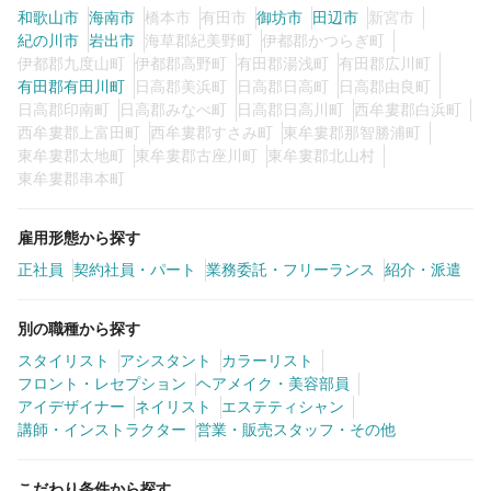
和歌山市
海南市
橋本市
有田市
御坊市
田辺市
新宮市
紀の川市
岩出市
海草郡紀美野町
伊都郡かつらぎ町
伊都郡九度山町
伊都郡高野町
有田郡湯浅町
有田郡広川町
有田郡有田川町
日高郡美浜町
日高郡日高町
日高郡由良町
日高郡印南町
日高郡みなべ町
日高郡日高川町
西牟婁郡白浜町
西牟婁郡上富田町
西牟婁郡すさみ町
東牟婁郡那智勝浦町
東牟婁郡太地町
東牟婁郡古座川町
東牟婁郡北山村
東牟婁郡串本町
雇用形態から探す
正社員
契約社員・パート
業務委託・フリーランス
紹介・派遣
別の職種から探す
スタイリスト
アシスタント
カラーリスト
フロント・レセプション
ヘアメイク・美容部員
アイデザイナー
ネイリスト
エステティシャン
講師・インストラクター
営業・販売スタッフ・その他
こだわり条件から探す