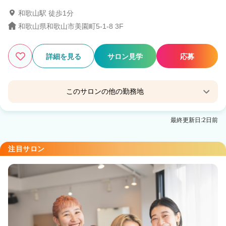
和歌山駅 徒歩1分
11
この条件の求人数
件
和歌山県和歌山市美園町5-1-8 3F
検索する
詳細を見る
サロン見学
応募
このサロンの他の勤務地
Agu hair marine田辺
最終更新日:2日前
紀伊田辺駅 車9分
Agu hair plus 宮前
注目サロン
Agu hair 和歌山ガーデンパーク前
和歌山市駅 車8分
Agu hair prune 和歌山駅前