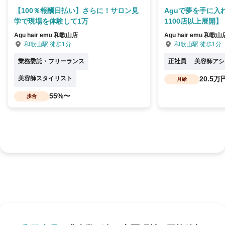
【100％報酬日払い】さらに！サロン見
Aguで夢を手に入
学で現場を体験して1万
1100店以上展開】
Agu hair emu 和歌山店
Agu hair emu 和歌山
和歌山駅 徒歩1分
和歌山駅 徒歩1分
業務委託・フリーランス
正社員
美容師アシ
美容師スタイリスト
20.5万
月給
55%〜
歩合