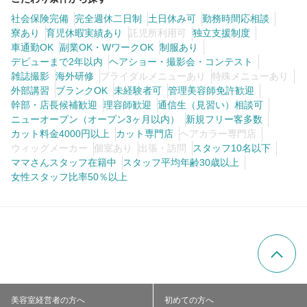
社会保険完備
完全週休二日制
土日休み可
勤務時間応相談
寮あり
育児休暇実績あり
託児所利用可
独立支援制度
車通勤OK
副業OK・WワークOK
制服あり
デビューまで2年以内
ヘアショー・撮影会・コンテスト
雑誌撮影
海外研修
ブライダルメニューあり
特殊メニューあり
外部講習
ブランクOK
未経験者可
管理美容師免許歓迎
幹部・店長候補歓迎
理容師歓迎
通信生（見習い）相談可
ニューオープン（オープン3ヶ月以内）
新規フリー客多数
カット料金4000円以上
カット専門店
ヘアカラー専門店
ウィッグメーカー
個室あり
出張・訪問
スタッフ10名以下
ママさんスタッフ在籍中
スタッフ平均年齢30歳以上
女性スタッフ比率50％以上
美容室経営者の方へ
初めての方へ