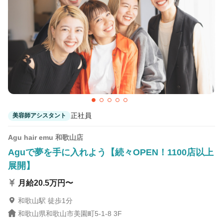
和歌山駅 徒歩1分
Agu hair favor 和歌山岩出
岩出駅 徒歩15分
Agu hair 土入
東松江(和歌山)駅 車5分
正社員
美容師アシスタント
Agu hair emu 和歌山店
Aguで夢を手に入れよう【続々OPEN！1100店以上
展開】
月給20.5万円〜
和歌山駅 徒歩1分
和歌山県和歌山市美園町5-1-8 3F