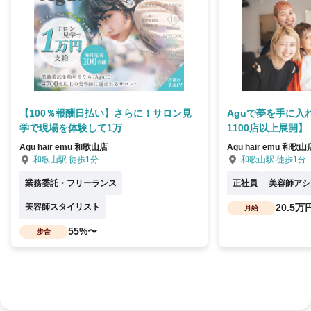
【100％報酬日払い】さらに！サロン見
Aguで夢を手に入
学で現場を体験して1万
1100店以上展開】
Agu hair emu 和歌山店
Agu hair emu 和歌山
和歌山駅 徒歩1分
和歌山駅 徒歩1分
業務委託・フリーランス
正社員
美容師アシ
美容師スタイリスト
20.5万
月給
55%〜
歩合