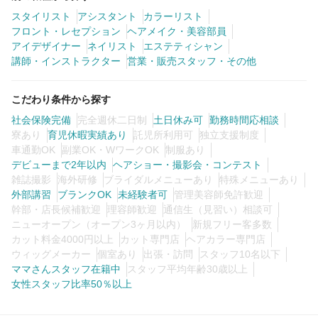
スタイリスト
アシスタント
カラーリスト
フロント・レセプション
ヘアメイク・美容部員
アイデザイナー
ネイリスト
エステティシャン
講師・インストラクター
営業・販売スタッフ・その他
こだわり条件から探す
社会保険完備
完全週休二日制
土日休み可
勤務時間応相談
寮あり
育児休暇実績あり
託児所利用可
独立支援制度
車通勤OK
副業OK・WワークOK
制服あり
デビューまで2年以内
ヘアショー・撮影会・コンテスト
雑誌撮影
海外研修
ブライダルメニューあり
特殊メニューあり
外部講習
ブランクOK
未経験者可
管理美容師免許歓迎
幹部・店長候補歓迎
理容師歓迎
通信生（見習い）相談可
ニューオープン（オープン3ヶ月以内）
新規フリー客多数
カット料金4000円以上
カット専門店
ヘアカラー専門店
ウィッグメーカー
個室あり
出張・訪問
スタッフ10名以下
ママさんスタッフ在籍中
スタッフ平均年齢30歳以上
女性スタッフ比率50％以上