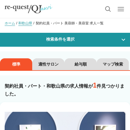
ホーム
和歌山県
契約社員・パート 美容師・美容室 求人一覧
検索条件を選択
勤務地
標準
適性サロン
給与順
マップ検索
1
沿線・駅を選択
市区町村を選択
契約社員・パート・和歌山県の求人情報が
件見つかりま
した。
職種・
技能ランク
美容師スタイリスト
美容師アシスタント