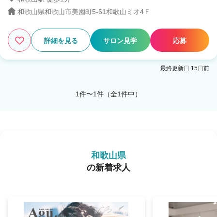
和歌山県和歌山市美園町5-61和歌山ミオ4Ｆ
1
この条件の求人数
件
検索する
詳細を見る
サロン見学
応募
最終更新日:15日前
1件〜1件（全1件中）
和歌山県
の新着求人