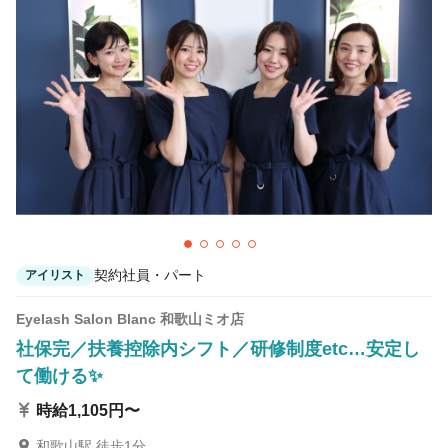
カラーリスト
フロント・レセプション
ヘアメイク・美容部員
アイリスト
ネイリスト
エステティシャン
講師・インストラクター
営業・販売スタッフ・その他
雇用形態
正社員
契約社員・パート
契約社員・パート
アイリスト
業務委託・フリーランス
紹介・派遣
Eyelash Salon Blanc 和歌山ミオ店
詳細条件
社保完／扶養控除内シフト／研修制度etc…安定し
て働ける✨
時給1,105円〜
詳細条件を変更
和歌山駅 徒歩1分