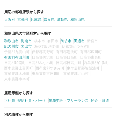
周辺の都道府県から探す
大阪府
京都府
兵庫県
奈良県
滋賀県
和歌山県
和歌山県の市区町村から探す
和歌山市
海南市
橋本市
有田市
御坊市
田辺市
新宮市
紀の川市
岩出市
海草郡紀美野町
伊都郡かつらぎ町
伊都郡九度山町
伊都郡高野町
有田郡湯浅町
有田郡広川町
有田郡有田川町
日高郡美浜町
日高郡日高町
日高郡由良町
日高郡印南町
日高郡みなべ町
日高郡日高川町
西牟婁郡白浜町
西牟婁郡上富田町
西牟婁郡すさみ町
東牟婁郡那智勝浦町
東牟婁郡太地町
東牟婁郡古座川町
東牟婁郡北山村
東牟婁郡串本町
雇用形態から探す
正社員
契約社員・パート
業務委託・フリーランス
紹介・派遣
別の職種から探す