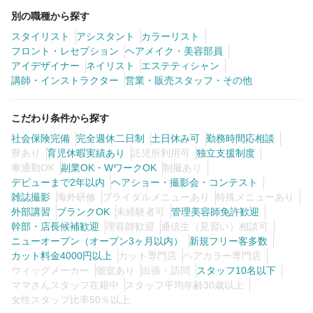
別の職種から探す
スタイリスト
アシスタント
カラーリスト
フロント・レセプション
ヘアメイク・美容部員
アイデザイナー
ネイリスト
エステティシャン
講師・インストラクター
営業・販売スタッフ・その他
こだわり条件から探す
社会保険完備
完全週休二日制
土日休み可
勤務時間応相談
寮あり
育児休暇実績あり
託児所利用可
独立支援制度
車通勤OK
副業OK・WワークOK
制服あり
デビューまで2年以内
ヘアショー・撮影会・コンテスト
雑誌撮影
海外研修
ブライダルメニューあり
特殊メニューあり
外部講習
ブランクOK
未経験者可
管理美容師免許歓迎
幹部・店長候補歓迎
理容師歓迎
通信生（見習い）相談可
ニューオープン（オープン3ヶ月以内）
新規フリー客多数
カット料金4000円以上
カット専門店
ヘアカラー専門店
ウィッグメーカー
個室あり
出張・訪問
スタッフ10名以下
ママさんスタッフ在籍中
スタッフ平均年齢30歳以上
女性スタッフ比率50％以上