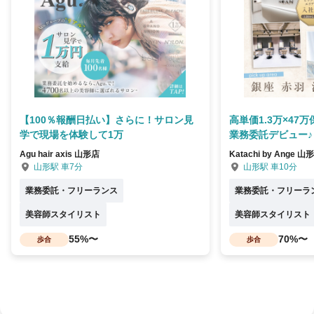
【100％報酬日払い】さらに！サロン見
高単価1.3万×47
学で現場を体験して1万
業務委託デビュー♪
Agu hair axis 山形店
Katachi by Ange 山
山形駅 車7分
山形駅 車10分
業務委託・フリーランス
業務委託・フリーラ
美容師スタイリスト
美容師スタイリスト
55%〜
70%〜
歩合
歩合