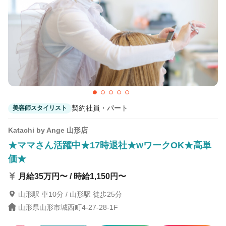
4
この条件の求人数
件
検索する
契約社員・パート
美容師スタイリスト
Katachi by Ange 山形店
★ママさん活躍中★17時退社★wワークOK★高単
価★
月給35万円〜 / 時給1,150円〜
山形駅 車10分 / 山形駅 徒歩25分
山形県山形市城西町4-27-28-1F