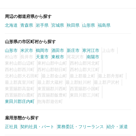
周辺の都道府県から探す
北海道
青森県
岩手県
宮城県
秋田県
山形県
福島県
山形県の市区町村から探す
山形市
米沢市
鶴岡市
酒田市
新庄市
寒河江市
上山市
村山市
長井市
天童市
東根市
尾花沢市
南陽市
東村山郡山辺町
東村山郡中山町
西村山郡河北町
西村山郡西川町
西村山郡朝日町
西村山郡大江町
北村山郡大石田町
最上郡金山町
最上郡最上町
最上郡舟形町
最上郡真室川町
最上郡大蔵村
最上郡鮭川村
最上郡戸沢村
東置賜郡高畠町
東置賜郡川西町
西置賜郡小国町
西置賜郡白鷹町
西置賜郡飯豊町
東田川郡三川町
東田川郡庄内町
飽海郡遊佐町
雇用形態から探す
正社員
契約社員・パート
業務委託・フリーランス
紹介・派遣