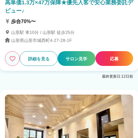
高単価1.3万×47万保障★優先入客で安心業務委託デ
ビュー♪
歩合70%〜
山形駅 車10分 / 山形駅 徒歩25分
山形県山形市城西町4-27-28-1F
詳細を見る
サロン見学
応募
最終更新日:12日前