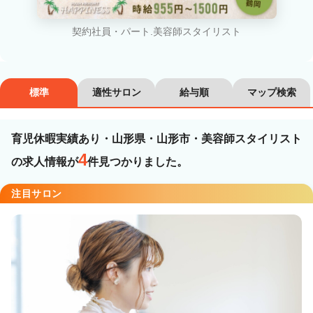
カラーリスト
フロント・レセプション
契約社員・パート.美容師スタイリスト
ヘアメイク・美容部員
アイリスト
ネイリスト
エステティシャン
標準
適性サロン
給与順
マップ検索
講師・インストラクター
営業・販売スタッフ・その他
育児休暇実績あり・山形県・山形市・美容師スタイリスト
雇用形態
4
の求人情報が
件見つかりました。
注目サロン
正社員
契約社員・パート
業務委託・フリーランス
紹介・派遣
詳細条件
育児休暇実績あり
詳細条件を変更