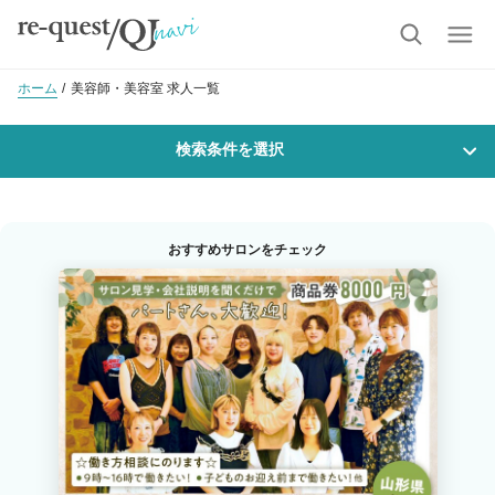
ホーム
美容師・美容室 求人一覧
検索条件を選択
勤務地
おすすめサロンをチェック
沿線・駅を選択
市区町村を選択
山形市
職種・
技能ランク
美容師スタイリスト
美容師アシスタント