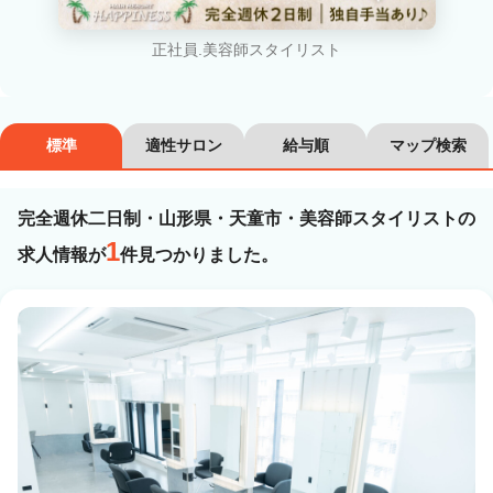
カラーリスト
フロント・レセプション
正社員.美容師スタイリスト
ヘアメイク・美容部員
アイリスト
ネイリスト
エステティシャン
標準
適性サロン
給与順
マップ検索
講師・インストラクター
営業・販売スタッフ・その他
完全週休二日制・山形県・天童市・美容師スタイリストの
雇用形態
1
求人情報が
件見つかりました。
正社員
契約社員・パート
業務委託・フリーランス
紹介・派遣
詳細条件
完全週休二日制
詳細条件を変更