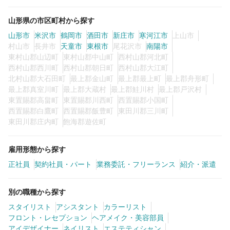
山形県の市区町村から探す
山形市
米沢市
鶴岡市
酒田市
新庄市
寒河江市
上山市
村山市
長井市
天童市
東根市
尾花沢市
南陽市
東村山郡山辺町
東村山郡中山町
西村山郡河北町
西村山郡西川町
西村山郡朝日町
西村山郡大江町
北村山郡大石田町
最上郡金山町
最上郡最上町
最上郡舟形町
最上郡真室川町
最上郡大蔵村
最上郡鮭川村
最上郡戸沢村
東置賜郡高畠町
東置賜郡川西町
西置賜郡小国町
西置賜郡白鷹町
西置賜郡飯豊町
東田川郡三川町
東田川郡庄内町
飽海郡遊佐町
雇用形態から探す
正社員
契約社員・パート
業務委託・フリーランス
紹介・派遣
別の職種から探す
スタイリスト
アシスタント
カラーリスト
フロント・レセプション
ヘアメイク・美容部員
アイデザイナー
ネイリスト
エステティシャン