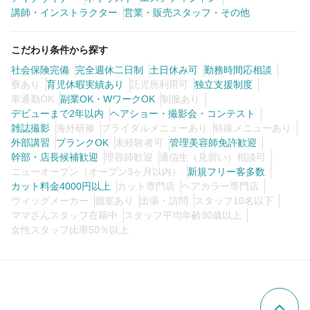
講師・インストラクター
営業・販売スタッフ・その他
こだわり条件から探す
社会保険完備
完全週休二日制
土日休み可
勤務時間応相談
寮あり
育児休暇実績あり
託児所利用可
独立支援制度
車通勤OK
副業OK・WワークOK
制服あり
デビューまで2年以内
ヘアショー・撮影会・コンテスト
雑誌撮影
海外研修
ブライダルメニューあり
特殊メニューあり
外部講習
ブランクOK
未経験者可
管理美容師免許歓迎
幹部・店長候補歓迎
理容師歓迎
通信生（見習い）相談可
ニューオープン（オープン3ヶ月以内）
新規フリー客多数
カット料金4000円以上
カット専門店
ヘアカラー専門店
ウィッグメーカー
個室あり
出張・訪問
スタッフ10名以下
ママさんスタッフ在籍中
スタッフ平均年齢30歳以上
女性スタッフ比率50％以上