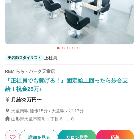
1
この条件の求人数
件
検索する
正社員
美容師スタイリスト
REM らら・パーク天童店
『正社員でも稼げる！』固定給上回ったら歩合支
給！祝金25万♪
月給32万円〜
天童南駅 徒歩15分 / 天童駅 バス17分
山形県天童市南町１丁目６−１０
詳細を見る
サロン見学
応募