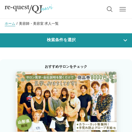
ホーム
美容師・美容室 求人一覧
検索条件を選択
勤務地
おすすめサロンをチェック
沿線・駅を選択
市区町村を選択
天童市
職種・
技能ランク
美容師スタイリスト
美容師アシスタント