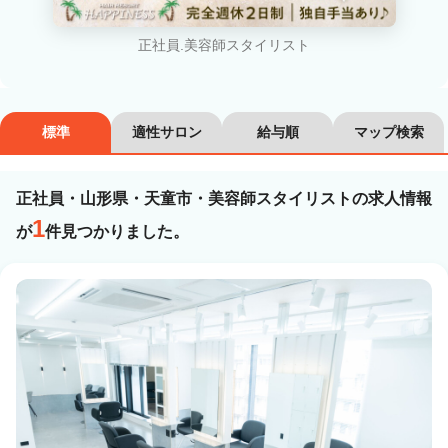
カラーリスト
フロント・レセプション
正社員.美容師スタイリスト
ヘアメイク・美容部員
アイリスト
ネイリスト
エステティシャン
標準
適性サロン
給与順
マップ検索
講師・インストラクター
営業・販売スタッフ・その他
正社員・山形県・天童市・美容師スタイリストの求人情報
雇用形態
1
が
件見つかりました。
正社員
契約社員・パート
業務委託・フリーランス
紹介・派遣
詳細条件
詳細条件を変更