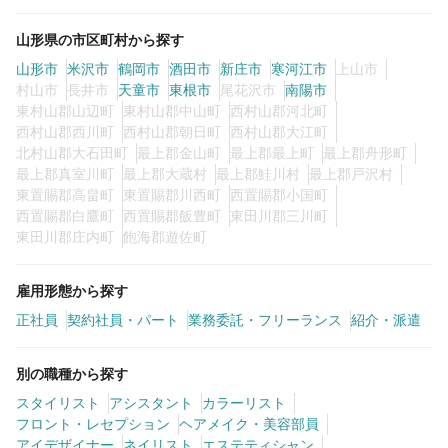
山形県の市区町村から探す
山形市
米沢市
鶴岡市
酒田市
新庄市
寒河江市
上山市
村山市
長井市
天童市
東根市
尾花沢市
南陽市
東村山郡山辺町
東村山郡中山町
西村山郡河北町
西村山郡西川町
西村山郡朝日町
西村山郡大江町
北村山郡大石田町
最上郡金山町
最上郡最上町
最上郡舟形町
最上郡真室川町
最上郡大蔵村
最上郡鮭川村
最上郡戸沢村
東置賜郡高畠町
東置賜郡川西町
西置賜郡小国町
西置賜郡白鷹町
西置賜郡飯豊町
東田川郡三川町
東田川郡庄内町
飽海郡遊佐町
雇用形態から探す
正社員
契約社員・パート
業務委託・フリーランス
紹介・派遣
別の職種から探す
スタイリスト
アシスタント
カラーリスト
フロント・レセプション
ヘアメイク・美容部員
アイデザイナー
ネイリスト
エステティシャン