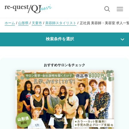
ホーム
山形県
天童市
美容師スタイリスト
正社員 美容師・美容室 求人一
検索条件を選択
勤務地
おすすめサロンをチェック
沿線・駅を選択
市区町村を選択
天童市
職種・
技能ランク
美容師スタイリスト
美容師アシスタント