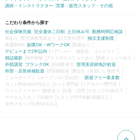
講師・インストラクター
営業・販売スタッフ・その他
こだわり条件から探す
社会保険完備
完全週休二日制
土日休み可
勤務時間応相談
寮あり
育児休暇実績あり
託児所利用可
独立支援制度
車通勤OK
副業OK・WワークOK
制服あり
デビューまで2年以内
ヘアショー・撮影会・コンテスト
雑誌撮影
海外研修
ブライダルメニューあり
特殊メニューあり
外部講習
ブランクOK
未経験者可
管理美容師免許歓迎
幹部・店長候補歓迎
理容師歓迎
通信生（見習い）相談可
ニューオープン（オープン3ヶ月以内）
新規フリー客多数
カット料金4000円以上
カット専門店
ヘアカラー専門店
ウィッグメーカー
個室あり
出張・訪問
スタッフ10名以下
ママさんスタッフ在籍中
スタッフ平均年齢30歳以上
女性スタッフ比率50％以上