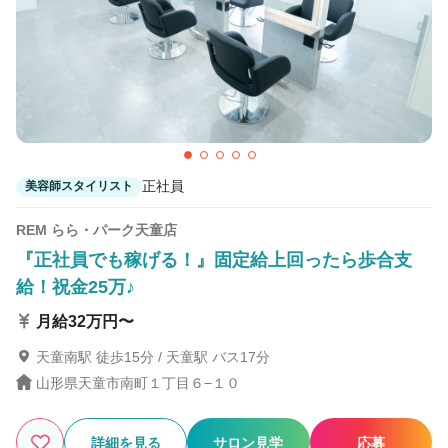
1
この条件の求人数
件
検索する
正社員
美容師スタイリスト
REM らら・パーク天童店
『正社員でも稼げる！』固定給上回ったら歩合支
給！祝金25万♪
月給32万円〜
天童南駅 徒歩15分 / 天童駅 バス17分
山形県天童市南町１丁目６−１０
詳細を見る
サロン見学
応募