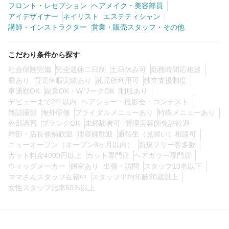
フロント・レセプション
ヘアメイク・美容部員
アイデザイナー
ネイリスト
エステティシャン
講師・インストラクター
営業・販売スタッフ・その他
0
この条件の求人数
件
こだわり条件から探す
検索する
社会保険完備
完全週休二日制
土日休み可
勤務時間応相談
寮あり
育児休暇実績あり
託児所利用可
独立支援制度
車通勤OK
副業OK・WワークOK
制服あり
デビューまで2年以内
ヘアショー・撮影会・コンテスト
雑誌撮影
海外研修
ブライダルメニューあり
特殊メニューあり
外部講習
ブランクOK
未経験者可
管理美容師免許歓迎
幹部・店長候補歓迎
理容師歓迎
通信生（見習い）相談可
ニューオープン（オープン3ヶ月以内）
新規フリー客多数
カット料金4000円以上
カット専門店
ヘアカラー専門店
ウィッグメーカー
個室あり
出張・訪問
スタッフ10名以下
ママさんスタッフ在籍中
スタッフ平均年齢30歳以上
女性スタッフ比率50％以上