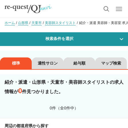
ホーム
山形県
天童市
美容師スタイリスト
紹介・派遣 美容師・美容室 求
検索条件を選択
勤務地
標準
適性サロン
給与順
マップ検索
紹介・派遣・山形県・天童市・美容師スタイリストの求人
沿線・駅を選択
市区町村を選択
0
情報が
件見つかりました。
天童市
0件（全0件中）
職種・
技能ランク
周辺の都道府県から探す
美容師スタイリスト
美容師アシスタント