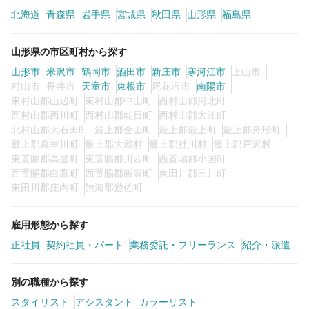
北海道
青森県
岩手県
宮城県
秋田県
山形県
福島県
カラーリスト
フロント・レセプション
山形県の市区町村から探す
ヘアメイク・美容部員
アイリスト
山形市
米沢市
鶴岡市
酒田市
新庄市
寒河江市
上山市
ネイリスト
エステティシャン
村山市
長井市
天童市
東根市
尾花沢市
南陽市
東村山郡山辺町
東村山郡中山町
西村山郡河北町
講師・インストラクター
営業・販売スタッフ・その他
西村山郡西川町
西村山郡朝日町
西村山郡大江町
北村山郡大石田町
最上郡金山町
最上郡最上町
最上郡舟形町
最上郡真室川町
最上郡大蔵村
最上郡鮭川村
最上郡戸沢村
雇用形態
東置賜郡高畠町
東置賜郡川西町
西置賜郡小国町
西置賜郡白鷹町
西置賜郡飯豊町
東田川郡三川町
東田川郡庄内町
飽海郡遊佐町
正社員
契約社員・パート
業務委託・フリーランス
紹介・派遣
雇用形態から探す
正社員
契約社員・パート
業務委託・フリーランス
紹介・派遣
詳細条件
別の職種から探す
スタイリスト
アシスタント
カラーリスト
詳細条件を変更