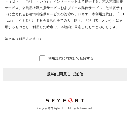
ト（以下、「当社」という）がインターネット上で提供する、求人求職情報
サービス、会員用求職支援サービスおよびメール配信サービス、他当該サイ
トに含まれる各種情報提供サービスの総称をいいます。本利用規約は、「QJ
navi」サイトを利用する会員含む全ての人（以下、「利用者」という）に適
用するものとし、利用した時点で、本規約に同意したものとみなします。
第２条（利用者の責任）
1.利用者は、当社がお知らせする方法に従って「QJnavi」を利用するものと
します。
利用規約に同意して登録する
2.インターネットを利用する際に必要な費用（通信料等）は全て利用者負担
で行うものとします。
3.利用者は、「QJnavi」の規約をよく読み、自己の意思および責任をもって
規約に同意して送信
利用するものとし、利用にかかるすべての責任を負うものとします。
第３条（求人企業とは）
当社との間で「QJnavi」掲載に関する契約を締結した事業者のことをいいま
す。
Copyright(C)Seyfert Ltd. All Rights Reserved.
第４条（会員とは）
1. 「QJnavi」の会員（以下「会員」といいます）とは、「QJnavi」の会員用