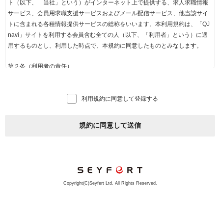
ト（以下、「当社」という）がインターネット上で提供する、求人求職情報
サービス、会員用求職支援サービスおよびメール配信サービス、他当該サイ
トに含まれる各種情報提供サービスの総称をいいます。本利用規約は、「QJ
navi」サイトを利用する会員含む全ての人（以下、「利用者」という）に適
用するものとし、利用した時点で、本規約に同意したものとみなします。
第２条（利用者の責任）
1.利用者は、当社がお知らせする方法に従って「QJnavi」を利用するものと
します。
利用規約に同意して登録する
2.インターネットを利用する際に必要な費用（通信料等）は全て利用者負担
で行うものとします。
3.利用者は、「QJnavi」の規約をよく読み、自己の意思および責任をもって
規約に同意して送信
利用するものとし、利用にかかるすべての責任を負うものとします。
第３条（求人企業とは）
当社との間で「QJnavi」掲載に関する契約を締結した事業者のことをいいま
す。
Copyright(C)Seyfert Ltd. All Rights Reserved.
第４条（会員とは）
1. 「QJnavi」の会員（以下「会員」といいます）とは、「QJnavi」の会員用