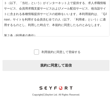
ト（以下、「当社」という）がインターネット上で提供する、求人求職情報
サービス、会員用求職支援サービスおよびメール配信サービス、他当該サイ
トに含まれる各種情報提供サービスの総称をいいます。本利用規約は、「QJ
navi」サイトを利用する会員含む全ての人（以下、「利用者」という）に適
用するものとし、利用した時点で、本規約に同意したものとみなします。
第２条（利用者の責任）
1.利用者は、当社がお知らせする方法に従って「QJnavi」を利用するものと
します。
利用規約に同意して登録する
2.インターネットを利用する際に必要な費用（通信料等）は全て利用者負担
で行うものとします。
3.利用者は、「QJnavi」の規約をよく読み、自己の意思および責任をもって
規約に同意して送信
利用するものとし、利用にかかるすべての責任を負うものとします。
第３条（求人企業とは）
当社との間で「QJnavi」掲載に関する契約を締結した事業者のことをいいま
す。
Copyright(C)Seyfert Ltd. All Rights Reserved.
第４条（会員とは）
1. 「QJnavi」の会員（以下「会員」といいます）とは、「QJnavi」の会員用